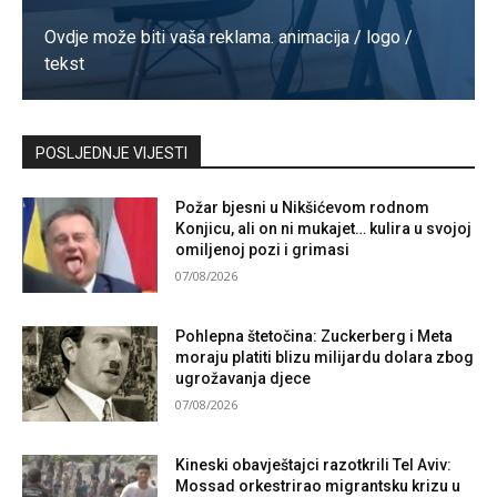
Ovdje može biti vaša reklama. animacija / logo /
tekst
Kontaktirajte nas
POSLJEDNJE VIJESTI
Požar bjesni u Nikšićevom rodnom
Konjicu, ali on ni mukajet… kulira u svojoj
omiljenoj pozi i grimasi
07/08/2026
Pohlepna štetočina: Zuckerberg i Meta
moraju platiti blizu milijardu dolara zbog
ugrožavanja djece
07/08/2026
Kineski obavještajci razotkrili Tel Aviv:
Mossad orkestrirao migrantsku krizu u