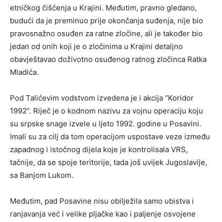
etničkog čišćenja u Krajini. Međutim, pravno gledano,
budući da je preminuo prije okončanja suđenja, nije bio
pravosnažno osuđen za ratne zločine, ali je također bio
jedan od onih koji je o zločinima u Krajini detaljno
obavještavao doživotno osuđenog ratnog zločinca Ratka
Mladića.
Pod Talićevim vodstvom izvedena je i akcija “Koridor
1992”. Riječ je o kodnom nazivu za vojnu operaciju koju
su srpske snage izvele u ljeto 1992. godine u Posavini.
Imali su za cilj da tom operacijom uspostave veze između
zapadnog i istočnog dijela koje je kontrolisala VRS,
tačnije, da se spoje teritorije, tada još uvijek Jugoslavije,
sa Banjom Lukom.
Međutim, pad Posavine nisu obilježila samo ubistva i
ranjavanja već i velike pljačke kao i paljenje osvojene