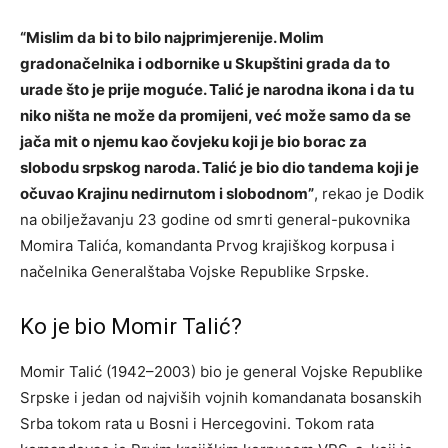
“Mislim da bi to bilo najprimjerenije. Molim
gradonačelnika i odbornike u Skupštini grada da to
urade što je prije moguće. Talić je narodna ikona i da tu
niko ništa ne može da promijeni, već može samo da se
jača mit o njemu kao čovjeku koji je bio borac za
slobodu srpskog naroda. Talić je bio dio tandema koji je
očuvao Krajinu nedirnutom i slobodnom”
, rekao je Dodik
na obilježavanju 23 godine od smrti general-pukovnika
Momira Talića, komandanta Prvog krajiškog korpusa i
načelnika Generalštaba Vojske Republike Srpske.
Ko je bio Momir Talić?
Momir Talić (1942–2003) bio je general Vojske Republike
Srpske i jedan od najviših vojnih komandanata bosanskih
Srba tokom rata u Bosni i Hercegovini. Tokom rata