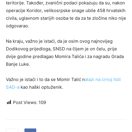
teritorije. Također, zvanični podaci pokazuju da su, nakon
operacije Koridor, velikosrpske snage ubile 458 hrvatskih
civila, uglavnom starijih osoba te da za te zločine niko nije
odgovarao.
Na kraju, važno je istaći, da je osim ovog najnovijeg
Dodikovog prijedloga, SNSD na čijem je on čelu, prije
dvije godine predlagao Momira Talića i za nagradu Grada
Banje Luke.
Važno je istaći i to da se Momir Talić n
alazi na crnoj listi
SAD-a
kao haški optuženik.
Post Views:
109