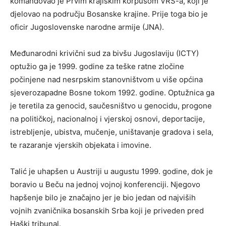
komandovao je Prvim krajiškim korpusom VRS-a, koji je
djelovao na području Bosanske krajine. Prije toga bio je
oficir Jugoslovenske narodne armije (JNA).
Međunarodni krivični sud za bivšu Jugoslaviju (ICTY)
optužio ga je 1999. godine za teške ratne zločine
počinjene nad nesrpskim stanovništvom u više općina
sjeverozapadne Bosne tokom 1992. godine. Optužnica ga
je teretila za genocid, saučesništvo u genocidu, progone
na političkoj, nacionalnoj i vjerskoj osnovi, deportacije,
istrebljenje, ubistva, mučenje, uništavanje gradova i sela,
te razaranje vjerskih objekata i imovine.
Talić je uhapšen u Austriji u augustu 1999. godine, dok je
boravio u Beču na jednoj vojnoj konferenciji. Njegovo
hapšenje bilo je značajno jer je bio jedan od najviših
vojnih zvaničnika bosanskih Srba koji je priveden pred
Haški tribunal.