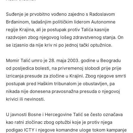
Suđenje je prvobitno vođeno zajedno s Radoslavom
Brđaninom, tadašnjim političkim liderom Autonomne
regije Krajina, ali je postupak protiv Talića kasnije
razdvojen zbog njegovog lošeg zdravstvenog stanja. On
se izjasnio da nije kriv ni po jednoj tački optužnice.
Momir Talić umro je 28. maja 2003. godine u Beogradu
od posljedica bolesti, na privremenoj slobodi prije prije
izricanja presude za zločine u Krajini. Zbog njegove smrti
postupak pred Haškim tribunalom je obustavljen, pa
nikada nije donesena pravosnažna presuda o njegovoj
krivici ili nevinosti.
U javnosti Bosne i Hercegovine Talić se često označava
kao ratni zločinac zbog optužbi koje je protiv njega
podigao ICTY i njegove komandne uloge tokom kampanje