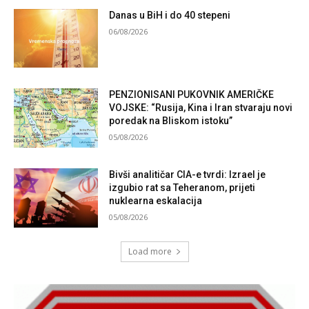
Danas u BiH i do 40 stepeni
06/08/2026
PENZIONISANI PUKOVNIK AMERIČKE
VOJSKE: “Rusija, Kina i Iran stvaraju novi
poredak na Bliskom istoku”
05/08/2026
Bivši analitičar CIA-e tvrdi: Izrael je
izgubio rat sa Teheranom, prijeti
nuklearna eskalacija
05/08/2026
Load more