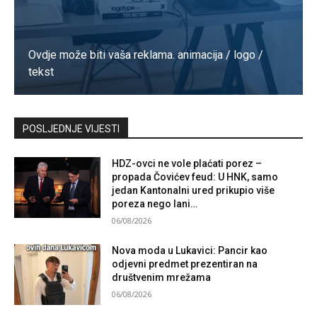
Ovdje može biti vaša reklama. animacija / logo /
tekst
Kontaktirajte nas
POSLJEDNJE VIJESTI
HDZ-ovci ne vole plaćati porez –
propada Čovićev feud: U HNK, samo
jedan Kantonalni ured prikupio više
poreza nego lani…
06/08/2026
Nova moda u Lukavici: Pancir kao
odjevni predmet prezentiran na
društvenim mrežama
06/08/2026