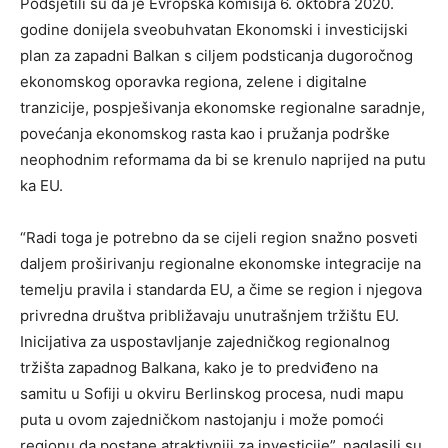
Podsjetili su da je Evropska komisija 6. oktobra 2020.
godine donijela sveobuhvatan Ekonomski i investicijski
plan za zapadni Balkan s ciljem podsticanja dugoročnog
ekonomskog oporavka regiona, zelene i digitalne
tranzicije, pospješivanja ekonomske regionalne saradnje,
povećanja ekonomskog rasta kao i pružanja podrške
neophodnim reformama da bi se krenulo naprijed na putu
ka EU.
“Radi toga je potrebno da se cijeli region snažno posveti
daljem proširivanju regionalne ekonomske integracije na
temelju pravila i standarda EU, a čime se region i njegova
privredna društva približavaju unutrašnjem tržištu EU.
Inicijativa za uspostavljanje zajedničkog regionalnog
tržišta zapadnog Balkana, kako je to predviđeno na
samitu u Sofiji u okviru Berlinskog procesa, nudi mapu
puta u ovom zajedničkom nastojanju i može pomoći
regionu da postane atraktivniji za investicije”, naglasili su