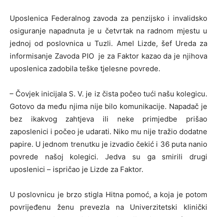
Uposlenica Federalnog zavoda za penzijsko i invalidsko
osiguranje napadnuta je u četvrtak na radnom mjestu u
jednoj od poslovnica u Tuzli. Amel Lizde, šef Ureda za
informisanje Zavoda PIO je za Faktor kazao da je njihova
uposlenica zadobila teške tjelesne povrede.
– Čovjek inicijala S. V. je iz čista počeo tući našu kolegicu.
Gotovo da među njima nije bilo komunikacije. Napadač je
bez ikakvog zahtjeva ili neke primjedbe prišao
zaposlenici i počeo je udarati. Niko mu nije tražio dodatne
papire. U jednom trenutku je izvadio čekić i 36 puta nanio
povrede našoj kolegici. Jedva su ga smirili drugi
uposlenici – ispričao je Lizde za Faktor.
U poslovnicu je brzo stigla Hitna pomoć, a koja je potom
povrijeđenu ženu prevezla na Univerzitetski klinički