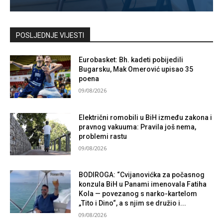
Kontaktirajte nas
POSLJEDNJE VIJESTI
Eurobasket: Bh. kadeti pobijedili
Bugarsku, Mak Omerović upisao 35
poena
09/08/2026
Električni romobili u BiH između zakona i
pravnog vakuuma: Pravila još nema,
problemi rastu
09/08/2026
BODIROGA: “Cvijanovićka za počasnog
konzula BiH u Panami imenovala Fatiha
Kola — povezanog s narko-kartelom
„Tito i Dino“, a s njim se družio i...
09/08/2026