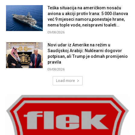
Teška situacija na američkom nosaču
aviona u akciji protiv Irana: 5 000 članova
već 9 mjeseci namoru,ponestaje hrane,
nema tople vode, neispravni toaleti…
09/08/2026
Novi udar iz Amerike na režim u
Saudijskoj Arabiji: Nuklearni dogovor
potpisan, ali Trump je odmah promijenio
pravila
09/08/2026
Load more