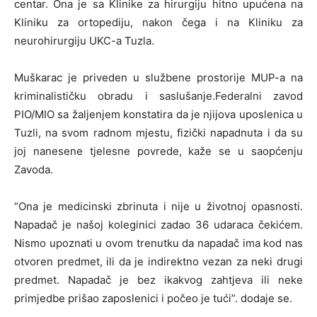
centar. Ona je sa Klinike za hirurgiju hitno upućena na
Kliniku za ortopediju, nakon čega i na Kliniku za
neurohirurgiju UKC-a Tuzla.
Muškarac je priveden u službene prostorije MUP-a na
kriminalističku obradu i saslušanje.Federalni zavod
PIO/MIO sa žaljenjem konstatira da je njijova uposlenica u
Tuzli, na svom radnom mjestu, fizički napadnuta i da su
joj nanesene tjelesne povrede, kaže se u saopćenju
Zavoda.
“Ona je medicinski zbrinuta i nije u životnoj opasnosti.
Napadač je našoj koleginici zadao 36 udaraca čekićem.
Nismo upoznati u ovom trenutku da napadač ima kod nas
otvoren predmet, ili da je indirektno vezan za neki drugi
predmet. Napadač je bez ikakvog zahtjeva ili neke
primjedbe prišao zaposlenici i počeo je tući”. dodaje se.