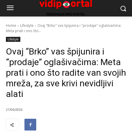
Home
Lifestyle
Ovaj "Brko" vas špijunira i "prodaje" oglašivačima:
Meta prati i ono što...
Lifestyle
Ovaj “Brko” vas špijunira i
“prodaje” oglašivačima: Meta
prati i ono što radite van svojih
mreža, za sve krivi nevidljivi
alati
21/06/2026