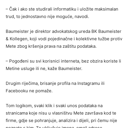
– Čak i ako ste studirali informatiku i uložite maksimalan
trud, to jednostavno nije moguće, navodi.
Baumeister je direktor advokatskog ureda BK Baumeister
& Kollegen, koji vodi pojedinačne i kolektivne tužbe protiv
Mete zbog kršenja prava na zaštitu podataka.
– Pogođeni su svi korisnici interneta, bez obzira koriste li
Metine usluge ili ne, kaže Baumeister.
Drugim riječima, brisanje profila na Instagramu ili
Facebooku ne pomaže.
Tom logikom, svaki klik i svaki unos podataka na
stranicama koje nisu u vlasništvu Mete završava kod te
firme, gdje se pohranjuje, analizira i dijeli, pri čemu nije
poznato s kim. To uključuje imena, email adrese,