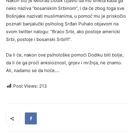
Nakon što je Milorad Dodik izjavio da mu smeta kada ga
neko naziva “bosanskim Srbinom”, i da će zbog toga sve
Bošnjake nazivati muslimanima, u pomoć mu je priskočio
poznati banjalučki psiholog Srđan Puhalo objavom na
svom twitter nalogu: “Braco Srbi, ako postoje americki
Srbi, postoje i bosanski Srbi!!!”.
Da li će, nakon ove psihološke pomoći Dodiku biti bolje,
da li će ga proći anksioznost, gnjev i mržnja, ne znamo.
Ali, nadamo se da hoće….
Post Views:
213