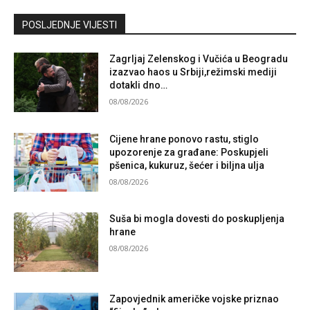
Kontaktirajte nas
POSLJEDNJE VIJESTI
Zagrljaj Zelenskog i Vučića u Beogradu
izazvao haos u Srbiji,režimski mediji
dotakli dno…
08/08/2026
Cijene hrane ponovo rastu, stiglo
upozorenje za građane: Poskupjeli
pšenica, kukuruz, šećer i biljna ulja
08/08/2026
Suša bi mogla dovesti do poskupljenja
hrane
08/08/2026
Zapovjednik američke vojske priznao