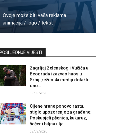
Ovdje može biti vaša reklama.
animacija / logo / tekst
Kontaktirajte nas
POSLJEDNJE VIJESTI
Zagrljaj Zelenskog i Vučića u
Beogradu izazvao haos u
Srbiji,režimski mediji dotakli
dno…
08/08/2026
Cijene hrane ponovo rastu,
stiglo upozorenje za građane:
Poskupjeli pšenica, kukuruz,
šećer i biljna ulja
08/08/2026