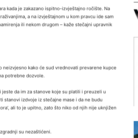
ra kada je zakazano ispitno-izvještajno ročište. Na
otraživanjima, a na izvještajnom u kom pravcu ide sam
i namirenja ili nekom drugom – kaže stečajni upravnik
no neizvjesno kako će sud vrednovati prevarene kupce
ema potrebne dozvole.
este da im za stanove koje su platili i preuzeli u
ti stanovi izdvoje iz stečajne mase i da ne budu
a’, ali to je upitno, zato što niko od njih nije uknjižen
gradnji su nezaštićeni.