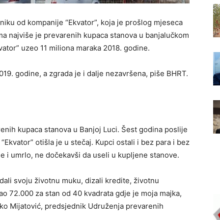
niku od kompanije “Ekvator”, koja je prošlog mjeseca
cima najviše je prevarenih kupaca stanova u banjalučkom
Ekvator” uzeo 11 miliona maraka 2018. godine.
019. godine, a zgrada je i dalje nezavršena, piše BHRT.
enih kupaca stanova u Banjoj Luci. Šest godina poslije
Ekvator” otišla je u stečaj. Kupci ostali i bez para i bez
 i umrlo, ne dočekavši da useli u kupljene stanove.
li svoju životnu muku, dizali kredite, životnu
ao 72.000 za stan od 40 kvadrata gdje je moja majka,
jko Mijatović, predsjednik Udruženja prevarenih