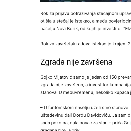
Rok za prijavu potraživanja stečajnom uprav
otišla u stečaj je istekao, a među povjerio
naselju Novi Borik, od kojih je investitor “
Rok za završetak radova istekao je krajem 2
Zgrada nije završena
Gojko Mijatović samo je jedan od 150 prevar
zgrada nije završena, a investitor kompanija “
stanova. U međuvremenu, nekoliko kupaca je
– U fantomskom naselju uzeli smo stanove, da
ušteđevinu dali Đorđu Davidoviću. Ja sam d
sada pokojna, dala novac za stan – priča Go
građana Novi Borik.