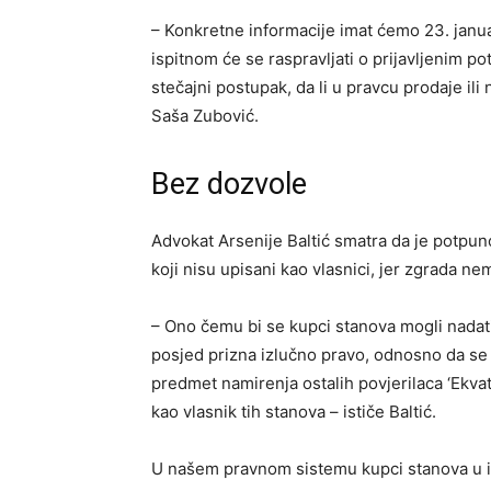
– Konkretne informacije imat ćemo 23. janua
ispitnom će se raspravljati o prijavljenim p
stečajni postupak, da li u pravcu prodaje il
Saša Zubović.
Bez dozvole
Advokat Arsenije Baltić smatra da je potpu
koji nisu upisani kao vlasnici, jer zgrada n
– Ono čemu bi se kupci stanova mogli nadati j
posjed prizna izlučno pravo, odnosno da se 
predmet namirenja ostalih povjerilaca ‘Ekvator
kao vlasnik tih stanova – ističe Baltić.
U našem pravnom sistemu kupci stanova u iz