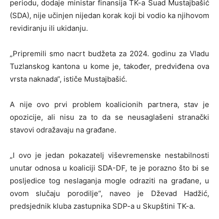
periodu, dodaje ministar finansija TK-a Suad Mustajbašić
(SDA), nije učinjen nijedan korak koji bi vodio ka njihovom
revidiranju ili ukidanju.
„Pripremili smo nacrt budžeta za 2024. godinu za Vladu
Tuzlanskog kantona u kome je, također, predviđena ova
vrsta naknada“, ističe Mustajbašić.
A nije ovo prvi problem koalicionih partnera, stav je
opozicije, ali nisu za to da se neusaglašeni stranački
stavovi odražavaju na građane.
„I ovo je jedan pokazatelj viševremenske nestabilnosti
unutar odnosa u koaliciji SDA-DF, te je porazno što bi se
posljedice tog neslaganja mogle odraziti na građane, u
ovom slučaju porodilje“, naveo je Dževad Hadžić,
predsjednik kluba zastupnika SDP-a u Skupštini TK-a.