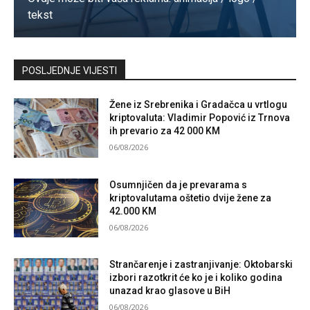
tekst
Kontaktirajte nas
POSLJEDNJE VIJESTI
Žene iz Srebrenika i Gradačca u vrtlogu
kriptovaluta: Vladimir Popović iz Trnova
ih prevario za 42 000 KM
06/08/2026
Osumnjičen da je prevarama s
kriptovalutama oštetio dvije žene za
42.000 KM
06/08/2026
Strančarenje i zastranjivanje: Oktobarski
izbori razotkrit će ko je i koliko godina
unazad krao glasove u BiH
06/08/2026