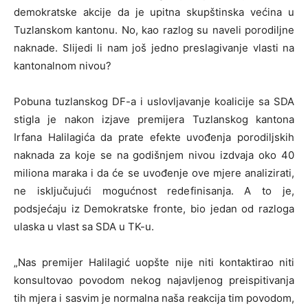
demokratske akcije da je upitna skupštinska većina u
Tuzlanskom kantonu. No, kao razlog su naveli porodiljne
naknade. Slijedi li nam još jedno preslagivanje vlasti na
kantonalnom nivou?
Pobuna tuzlanskog DF-a i uslovljavanje koalicije sa SDA
stigla je nakon izjave premijera Tuzlanskog kantona
Irfana Halilagića da prate efekte uvođenja porodiljskih
naknada za koje se na godišnjem nivou izdvaja oko 40
miliona maraka i da će se uvođenje ove mjere analizirati,
ne isključujući mogućnost redefinisanja. A to je,
podsjećaju iz Demokratske fronte, bio jedan od razloga
ulaska u vlast sa SDA u TK-u.
„Nas premijer Halilagić uopšte nije niti kontaktirao niti
konsultovao povodom nekog najavljenog preispitivanja
tih mjera i sasvim je normalna naša reakcija tim povodom,