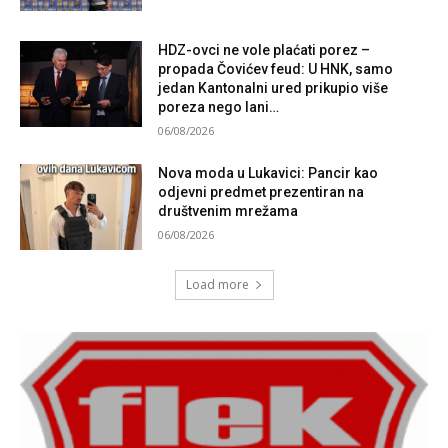
HDZ-ovci ne vole plaćati porez –
propada Čovićev feud: U HNK, samo
jedan Kantonalni ured prikupio više
poreza nego lani…
06/08/2026
Nova moda u Lukavici: Pancir kao
odjevni predmet prezentiran na
društvenim mrežama
06/08/2026
Load more