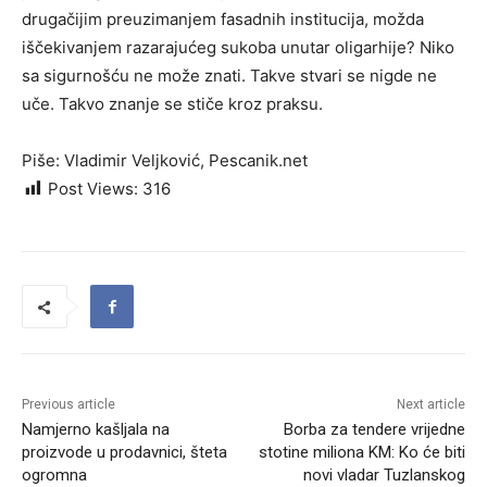
drugačijim preuzimanjem fasadnih institucija, možda
iščekivanjem razarajućeg sukoba unutar oligarhije? Niko
sa sigurnošću ne može znati. Takve stvari se nigde ne
uče. Takvo znanje se stiče kroz praksu.
Piše: Vladimir Veljković, Pescanik.net
Post Views:
316
Previous article
Next article
Namjerno kašljala na
Borba za tendere vrijedne
proizvode u prodavnici, šteta
stotine miliona KM: Ko će biti
ogromna
novi vladar Tuzlanskog