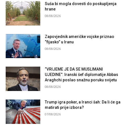
Suša bi mogla dovesti do poskupljenja
hrane
08/08/2026
Zapovjednik američke vojske priznao
“fijasko” u Iranu
08/08/2026
“VRIJEME JE DA SE MUSLIMANI
UJEDINE”: Iranski šef diplomatije Abbas
Araghchi poslao snažnu poruku svijetu
08/08/2026
Trump igra poker, a Iranci šah: Da li će ga
matirati prije izbora?
07/08/2026