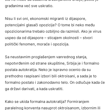
građanima već sve uskratio.
Nisu li svi oni, ekonomski migranti iz dijaspore,
potencijalni glasači opozicije? O tome bi neko među
opozicionarima trebalo ozbiljno da razmisli. Ako je virus
uspeo da od dijaspore – sticajem okolnosti – stvori
politički fenomen, moraće i opozicija.
Sa neustavnim proglašenjem vanrednog stanja,
nepotvrđenim od strane skupštine, Srbija je i formalno
postala autokratija. Neko je ispravno ocenio da su
prethodno raspisani izbori bili oktroisani, a sada je to
formalno postalo i zakonodavno telo. On odlučuje kada će
ga državi darivati, a kada uskratiti.
Kako se ukida formalna autokratija? Formiranjem
paralelnog konventa nasuprot oktroisanom, izbornim ili