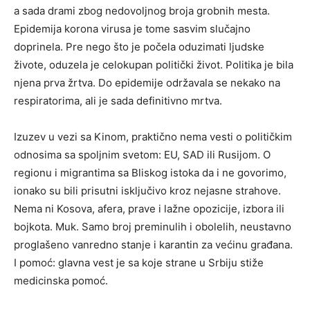
a sada drami zbog nedovoljnog broja grobnih mesta.
Epidemija korona virusa je tome sasvim slučajno
doprinela. Pre nego što je počela oduzimati ljudske
živote, oduzela je celokupan politički život. Politika je bila
njena prva žrtva. Do epidemije održavala se nekako na
respiratorima, ali je sada definitivno mrtva.
Izuzev u vezi sa Kinom, praktično nema vesti o političkim
odnosima sa spoljnim svetom: EU, SAD ili Rusijom. O
regionu i migrantima sa Bliskog istoka da i ne govorimo,
ionako su bili prisutni isključivo kroz nejasne strahove.
Nema ni Kosova, afera, prave i lažne opozicije, izbora ili
bojkota. Muk. Samo broj preminulih i obolelih, neustavno
proglašeno vanredno stanje i karantin za većinu građana.
I pomoć: glavna vest je sa koje strane u Srbiju stiže
medicinska pomoć.