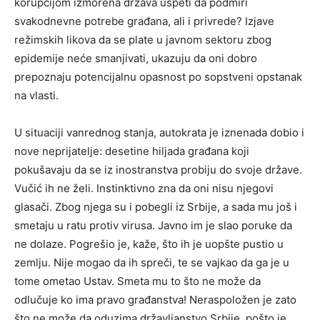
korupcijom izmorena država uspeti da podmiri
svakodnevne potrebe građana, ali i privrede? Izjave
režimskih likova da se plate u javnom sektoru zbog
epidemije neće smanjivati, ukazuju da oni dobro
prepoznaju potencijalnu opasnost po sopstveni opstanak
na vlasti.
U situaciji vanrednog stanja, autokrata je iznenada dobio i
nove neprijatelje: desetine hiljada građana koji
pokušavaju da se iz inostranstva probiju do svoje države.
Vučić ih ne želi. Instinktivno zna da oni nisu njegovi
glasači. Zbog njega su i pobegli iz Srbije, a sada mu još i
smetaju u ratu protiv virusa. Javno im je slao poruke da
ne dolaze. Pogrešio je, kaže, što ih je uopšte pustio u
zemlju. Nije mogao da ih spreči, te se vajkao da ga je u
tome ometao Ustav. Smeta mu to što ne može da
odlučuje ko ima pravo građanstva! Neraspoložen je zato
što ne može da oduzima državljanstvo Srbije, pošto je