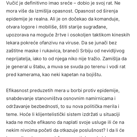
Vučić je definitivno imao sreće – dobio je svoj rat. Ne
mora više da izmišlja opasnost. Opasnost od širenja
epidemije je realna. Ali je on dočekao da komanduje,
otvara logore i mobiliše, štiti starije sugrađane,
upozorava na moguće žrtve i osokoljen taktikom kineskih
lekara pokreće ofanzivu na viruse. Da se junači bez
zaštitne maske i rukavica, braneći Srbiju od nevidljivog
neprijatelja, iako to od njega niko nije tražio. Zamišlja da
je general u štabu, a muva se svuda po terenu i vodi rat
pred kamerama, kao neki kapetan na bojištu.
Efikasnost preduzetih mera u borbi protiv epidemije,
snabdevanje stanovništva osnovnim namirnicama i
održavanje bezbednosti, to su nova politička merila i
teme. Hoće li klijentelistički sistem izdržati u situaciji
kada ne može efikasno da naplati svoje usluge ili će na
nekim nivoima početi da otkazuje poslušnost? I da li će