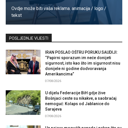
Ovdje može biti vaša reklama. animacija / logo /
tekst
Kontaktirajte nas
POSLJEDNJE VIJESTI
IRAN POSLAO OŠTRU PORUKU SAUDIJI:
“Papirni sporazum im neće donijeti
sigurnost, isto kao što im sigurnost nisu
donijele ni godine dodvoravanja
Amerikancima”
07/08/2026
U dijelu Federacije BiH gdje žive
Bošnjaci ceste su nikakve, a saobraćaj
nemoguć: Kolaps od Jablanice do
Sarajeva
07/08/2026