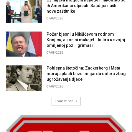
Uz najavu mogućih napada i nakon što su
ih Amerikanci otpisali: Saudijci našli
nove zaštitnike
07/08/2026
Požar bjesni u Nikšićevom rodnom
Konjicu, ali on ni mukajet… kulira u svojoj
omiljenoj pozi i grimasi
07/08/2026
Pohlepna štetočina: Zuckerberg i Meta
moraju platiti blizu milijardu dolara zbog
ugrožavanja djece
07/08/2026
Load more