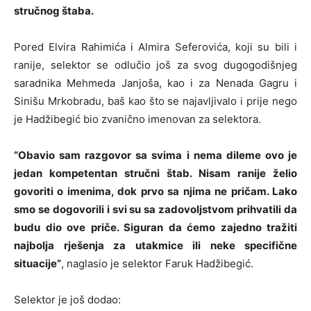
stručnog štaba.
Pored Elvira Rahimića i Almira Seferovića, koji su bili i
ranije, selektor se odlučio još za svog dugogodišnjeg
saradnika Mehmeda Janjoša, kao i za Nenada Gagru i
Sinišu Mrkobradu, baš kao što se najavljivalo i prije nego
je Hadžibegić bio zvanično imenovan za selektora.
“Obavio sam razgovor sa svima i nema dileme ovo je
jedan kompetentan stručni štab. Nisam ranije želio
govoriti o imenima, dok prvo sa njima ne pričam. Lako
smo se dogovorili i svi su sa zadovoljstvom prihvatili da
budu dio ove priče. Siguran da ćemo zajedno tražiti
najbolja rješenja za utakmice ili neke specifične
situacije”
, naglasio je selektor Faruk Hadžibegić.
Selektor je još dodao: