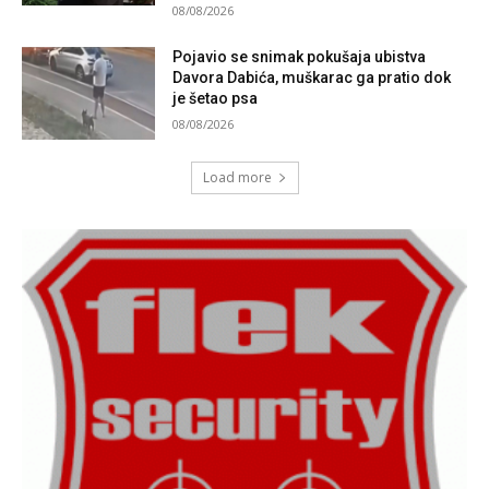
08/08/2026
Pojavio se snimak pokušaja ubistva
Davora Dabića, muškarac ga pratio dok
je šetao psa
08/08/2026
Load more