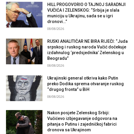
HILL PROGOVORIO O TAJNOJ SARADNJI
VUČIĆA I ZELENSKOG: “Srbija je slala
municiju u Ukrajinu, sada se u igri
dronovi…”
08/08/2026
RUSKI ANALITIČAR NE BIRA RIJEČI: “Juda
srpskog i ruskog naroda Vučić dočekuje
izdahnulog ‘predsjednika’ Zelenskog u
Beogradu”
08/08/2026
Ukrajinski general otkriva kako Putin
preko Dodika sprema otvaranje ruskog
“drugog fronta” u BiH
08/08/2026
Nakon posjete Zelenskog Srbiji:
Vučićevo izbjegavanje odgovora na
pitanja o Putinu i zajedničkoj fabrici
dronova sa Ukrajinom