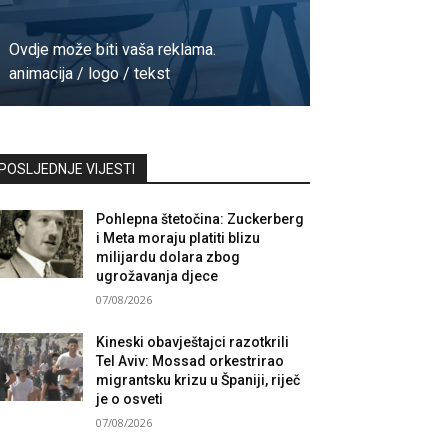
Ovdje može biti vaša reklama.
animacija / logo / tekst
Kontaktirajte nas
POSLJEDNJE VIJESTI
Pohlepna štetočina: Zuckerberg
i Meta moraju platiti blizu
milijardu dolara zbog
ugrožavanja djece
07/08/2026
Kineski obavještajci razotkrili
Tel Aviv: Mossad orkestrirao
migrantsku krizu u Španiji, riječ
je o osveti
07/08/2026