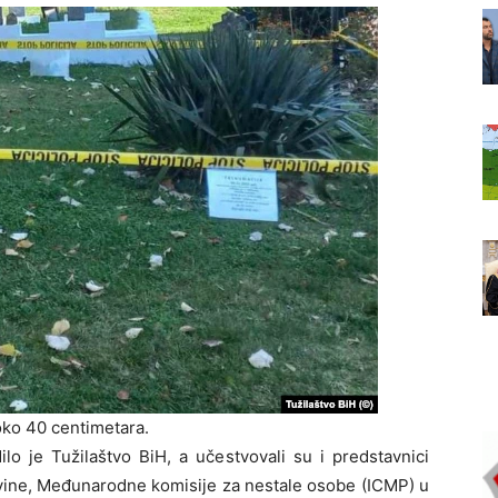
oko 40 centimetara.
o je Tužilaštvo BiH, a učestvovali su i predstavnici
ovine, Međunarodne komisije za nestale osobe (ICMP) u