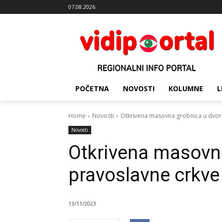
07.08.2026.
POČETNA
NOVOSTI
KOLUMNE
L
Home
Novosti
Otkrivena masovna grobnica u dvor
Novosti
Otkrivena masovna
pravoslavne crkv
13/11/2023