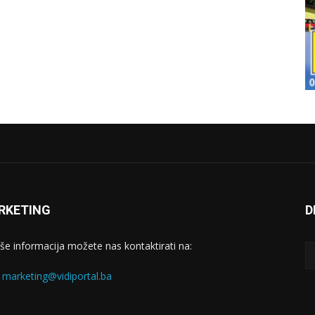
RKETING
D
iše informacija možete nas kontaktirati na:
:
marketing@vidiportal.ba