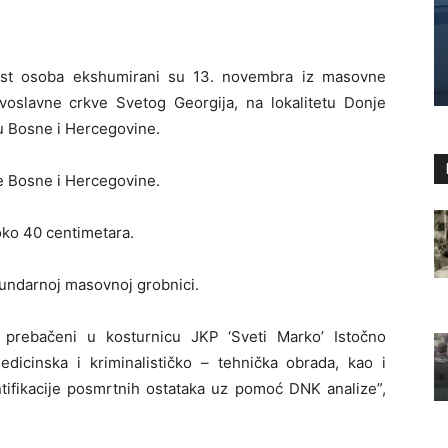
est osoba ekshumirani su 13. novembra iz masovne
avoslavne crkve Svetog Georgija, na lokalitetu Donje
u Bosne i Hercegovine.
be Bosne i Hercegovine.
oko 40 centimetara.
kundarnoj masovnoj grobnici.
 prebačeni u kosturnicu JKP ‘Sveti Marko’ Istočno
edicinska i kriminalističko – tehnička obrada, kao i
ntifikacije posmrtnih ostataka uz pomoć DNK analize”,