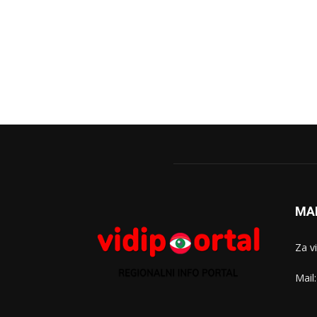
MA
Za v
Mail