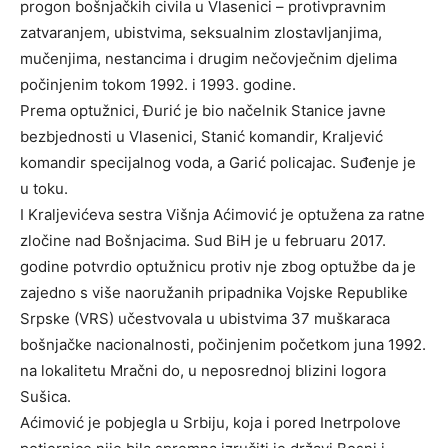
progon bošnjačkih civila u Vlasenici – protivpravnim
zatvaranjem, ubistvima, seksualnim zlostavljanjima,
mučenjima, nestancima i drugim nečovječnim djelima
počinjenim tokom 1992. i 1993. godine.
Prema optužnici, Đurić je bio načelnik Stanice javne
bezbjednosti u Vlasenici, Stanić komandir, Kraljević
komandir specijalnog voda, a Garić policajac. Suđenje je
u toku.
I Kraljevićeva sestra Višnja Aćimović je optužena za ratne
zločine nad Bošnjacima. Sud BiH je u februaru 2017.
godine potvrdio optužnicu protiv nje zbog optužbe da je
zajedno s više naoružanih pripadnika Vojske Republike
Srpske (VRS) učestvovala u ubistvima 37 muškaraca
bošnjačke nacionalnosti, počinjenim početkom juna 1992.
na lokalitetu Mračni do, u neposrednoj blizini logora
Sušica.
Aćimović je pobjegla u Srbiju, koja i pored Inetrpolove