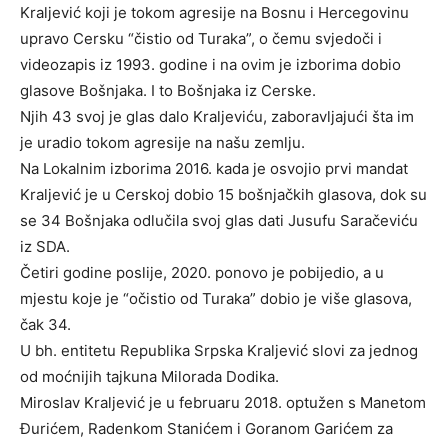
Kraljević koji je tokom agresije na Bosnu i Hercegovinu
upravo Cersku “čistio od Turaka”, o čemu svjedoči i
videozapis iz 1993. godine i na ovim je izborima dobio
glasove Bošnjaka. I to Bošnjaka iz Cerske.
Njih 43 svoj je glas dalo Kraljeviću, zaboravljajući šta im
je uradio tokom agresije na našu zemlju.
Na Lokalnim izborima 2016. kada je osvojio prvi mandat
Kraljević je u Cerskoj dobio 15 bošnjačkih glasova, dok su
se 34 Bošnjaka odlučila svoj glas dati Jusufu Saračeviću
iz SDA.
Četiri godine poslije, 2020. ponovo je pobijedio, a u
mjestu koje je “očistio od Turaka” dobio je više glasova,
čak 34.
U bh. entitetu Republika Srpska Kraljević slovi za jednog
od moćnijih tajkuna Milorada Dodika.
Miroslav Kraljević je u februaru 2018. optužen s Manetom
Đurićem, Radenkom Stanićem i Goranom Garićem za