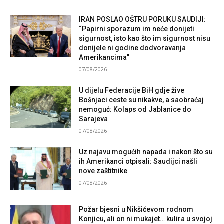
IRAN POSLAO OŠTRU PORUKU SAUDIJI:
“Papirni sporazum im neće donijeti
sigurnost, isto kao što im sigurnost nisu
donijele ni godine dodvoravanja
Amerikancima”
07/08/2026
U dijelu Federacije BiH gdje žive
Bošnjaci ceste su nikakve, a saobraćaj
nemoguć: Kolaps od Jablanice do
Sarajeva
07/08/2026
Uz najavu mogućih napada i nakon što su
ih Amerikanci otpisali: Saudijci našli
nove zaštitnike
07/08/2026
Požar bjesni u Nikšićevom rodnom
Konjicu, ali on ni mukajet… kulira u svojoj