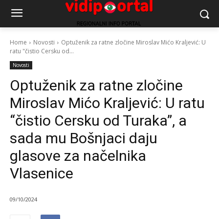
Home
Novosti
Optuženik za ratne zločine Miroslav Mićo Kraljević: U
ratu "čistio Cersku od...
Novosti
Optuženik za ratne zločine
Miroslav Mićo Kraljević: U ratu
“čistio Cersku od Turaka”, a
sada mu Bošnjaci daju
glasove za načelnika
Vlasenice
09/10/2024