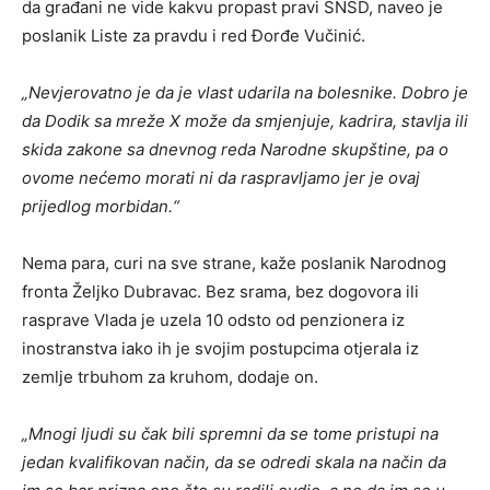
da građani ne vide kakvu propast pravi SNSD, naveo je
poslanik Liste za pravdu i red Đorđe Vučinić.
„Nevjerovatno je da je vlast udarila na bolesnike. Dobro je
da Dodik sa mreže X može da smjenjuje, kadrira, stavlja ili
skida zakone sa dnevnog reda Narodne skupštine, pa o
ovome nećemo morati ni da raspravljamo jer je ovaj
prijedlog morbidan.“
Nema para, curi na sve strane, kaže poslanik Narodnog
fronta Željko Dubravac. Bez srama, bez dogovora ili
rasprave Vlada je uzela 10 odsto od penzionera iz
inostranstva iako ih je svojim postupcima otjerala iz
zemlje trbuhom za kruhom, dodaje on.
„Mnogi ljudi su čak bili spremni da se tome pristupi na
jedan kvalifikovan način, da se odredi skala na način da