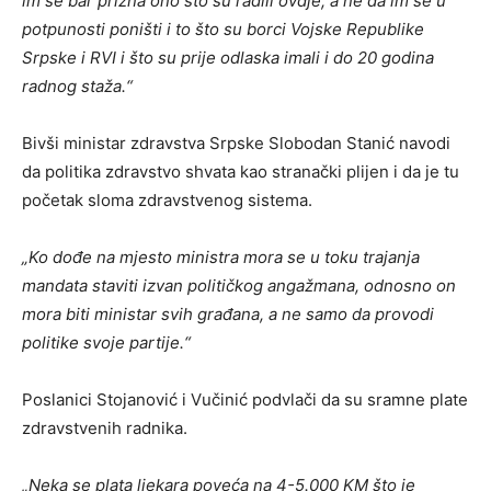
im se bar prizna ono što su radili ovdje, a ne da im se u
potpunosti poništi i to što su borci Vojske Republike
Srpske i RVI i što su prije odlaska imali i do 20 godina
radnog staža.“
Bivši ministar zdravstva Srpske Slobodan Stanić navodi
da politika zdravstvo shvata kao stranački plijen i da je tu
početak sloma zdravstvenog sistema.
„Ko dođe na mjesto ministra mora se u toku trajanja
mandata staviti izvan političkog angažmana, odnosno on
mora biti ministar svih građana, a ne samo da provodi
politike svoje partije.“
Poslanici Stojanović i Vučinić podvlači da su sramne plate
zdravstvenih radnika.
„Neka se plata ljekara poveća na 4-5.000 KM što je