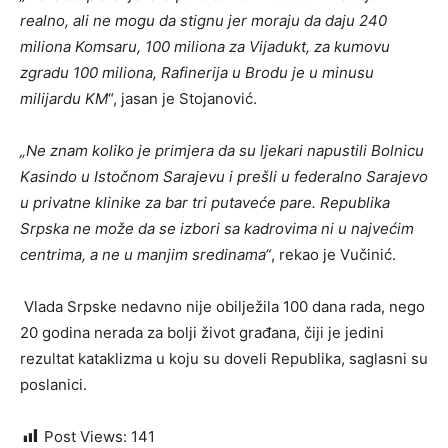
realno, ali ne mogu da stignu jer moraju da daju 240
miliona Komsaru, 100 miliona za Vijadukt, za kumovu
zgradu 100 miliona, Rafinerija u Brodu je u minusu
milijardu KM
“, jasan je Stojanović.
„Ne znam koliko je primjera da su ljekari napustili Bolnicu
Kasindo u Istočnom Sarajevu i prešli u federalno Sarajevo
u privatne klinike za bar tri putaveće pare. Republika
Srpska ne može da se izbori sa kadrovima ni u najvećim
centrima, a ne u manjim sredinama“
, rekao je Vučinić.
Vlada Srpske nedavno nije obilježila 100 dana rada, nego
20 godina nerada za bolji život građana, čiji je jedini
rezultat kataklizma u koju su doveli Republika, saglasni su
poslanici.
Post Views:
141