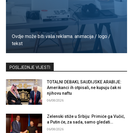
Ovdje može biti vaša reklama. animacija / logo /
tekst
Kontaktirajte nas
POSLJEDNJE VIJESTI
TOTALNI DEBAKL SAUDIJSKE ARABIJE:
Amerikanci ih otpisali, ne kupuju čak ni
njihovu naftu
06/08/2026
Zelenski stiže u Srbiju: Primiće ga Vučić,
a Putin će, za sada, samo gledati…
06/08/2026