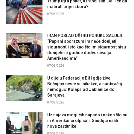
Trump igra poker, a Iranci šah: Da li će ga
matirati prije izbora?
07/08/2026
IRAN POSLAO OŠTRU PORUKU SAUDIJI:
“Papirni sporazum im neće donijeti
sigurnost, isto kao što im sigurnost nisu
donijele ni godine dodvoravanja
Amerikancima”
07/08/2026
U dijelu Federacije BiH gdje žive
Bošnjaci ceste su nikakve, a saobraćaj
nemoguć: Kolaps od Jablanice do
Sarajeva
07/08/2026
Uz najavu mogućih napada i nakon što su
ih Amerikanci otpisali: Saudijci našli
nove zaštitnike
07/08/2026