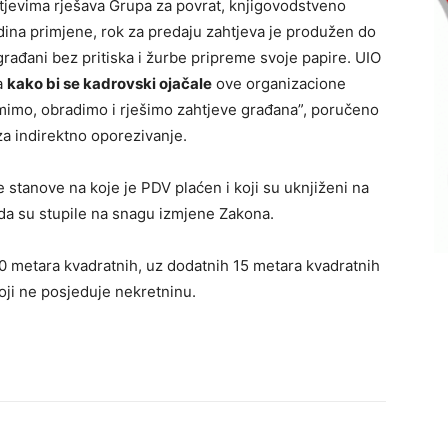
htjevima rješava Grupa za povrat, knjigovodstveno
odina primjene, rok za predaju zahtjeva je produžen do
 građani bez pritiska i žurbe pripreme svoje papire. UIO
ja
kako bi se kadrovski ojačale
ove organizacione
primimo, obradimo i rješimo zahtjeve građana”, poručeno
za indirektno oporezivanje.
stanove na koje je PDV plaćen i koji su uknjiženi na
ada su stupile na snagu izmjene Zakona.
0 metara kvadratnih, uz dodatnih 15 metara kvadratnih
ji ne posjeduje nekretninu.