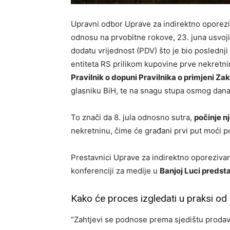
Upravni odbor Uprave za indirektno oporezi
odnosu na prvobitne rokove, 23. juna usvoj
dodatu vrijednost (PDV) što je bio poslednji
entiteta RS prilikom kupovine prve nekretni
Pravilnik o dopuni Pravilnika o primjeni Za
glasniku BiH, te na snagu stupa osmog dana 
To znači da 8. jula odnosno sutra,
počinje n
nekretninu, čime će građani prvi put moći p
Prestavnici Uprave za indirektno oporeziva
konferenciji za medije u
Banjoj Luci predsta
Kako će proces izgledati u praksi od
“Zahtjevi se podnose prema sjedištu prodav