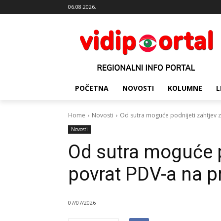
06.08.2026.
POČETNA
NOVOSTI
KOLUMNE
L
Home
Novosti
Od sutra moguće podnijeti zahtjev 
Novosti
Od sutra moguće p
povrat PDV-a na p
07/07/2026