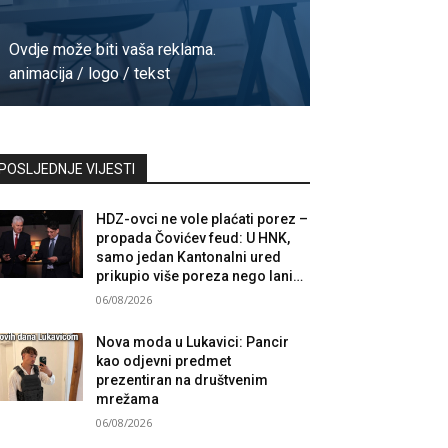
Ovdje može biti vaša reklama.
animacija / logo / tekst
Kontaktirajte nas
POSLJEDNJE VIJESTI
HDZ-ovci ne vole plaćati porez –
propada Čovićev feud: U HNK,
samo jedan Kantonalni ured
prikupio više poreza nego lani…
06/08/2026
Nova moda u Lukavici: Pancir
kao odjevni predmet
prezentiran na društvenim
mrežama
06/08/2026