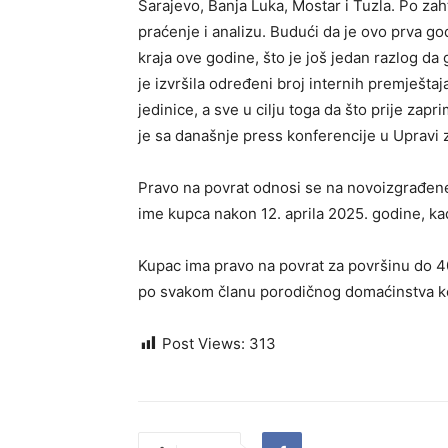
Sarajevo, Banja Luka, Mostar i Tuzla. Po za
praćenje i analizu. Budući da je ovo prva g
kraja ove godine, što je još jedan razlog da
je izvršila određeni broj internih premješta
jedinice, a sve u cilju toga da što prije za
je sa današnje press konferencije u Upravi 
Pravo na povrat odnosi se na novoizgrađene 
ime kupca nakon 12. aprila 2025. godine, k
Kupac ima pravo na povrat za površinu do 4
po svakom članu porodičnog domaćinstva ko
Post Views:
313