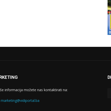
RKETING
D
iše informacija možete nas kontaktirati na:
:
marketing@vidiportal.ba