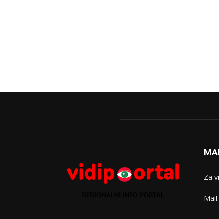
MA
Za v
Mail