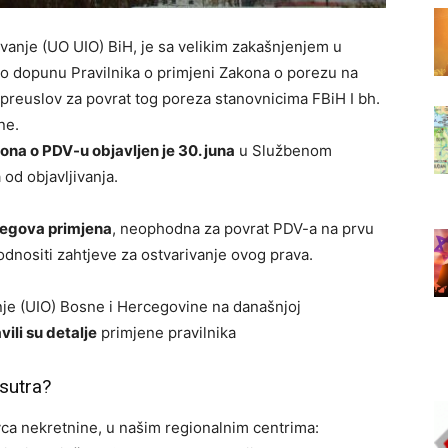
vanje (UO UIO) BiH, je sa velikim zakašnjenjem u
io dopunu Pravilnika o primjeni Zakona o porezu na
 preuslov za povrat tog poreza stanovnicima FBiH I bh.
ne.
kona o PDV-u objavljen je 30. juna
u Službenom
od objavljivanja.
jegova primjena
, neophodna za povrat PDV-a na prvu
odnositi zahtjeve za ostvarivanje ovog prava.
nje (UIO) Bosne i Hercegovine na današnjoj
vili su detalje
primjene pravilnika
 sutra?
ca nekretnine, u našim regionalnim centrima: