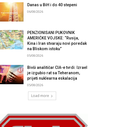
Danas u BiH i do 40 stepeni
06/08/2026
PENZIONISANI PUKOVNIK
AMERIČKE VOJSKE: “Rusija,
Kina i Iran stvaraju novi poredak
na Bliskom istoku”
05/08/2026
Bivši analitičar CIA-e tvrdi: Izrael
je izgubio rat sa Teheranom,
prijeti nuklearna eskalacija
05/08/2026
Load more