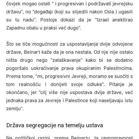
čovjek mogao ostati ” i progresivan i podržavati jevrejsku
državu”, no ”događaji (koji su slijedili nakon Osla ) ugasili
su tu nadu”. Postoje dokazi da je “Izrael anektirao
Zapadnu obalu u praksi već dugo”.
Što se tiče mogućnosti za uspostavljanje dvije odvojene
države, Beinart kaže da je ona nestala. Od nje nije ostalo
ništa drugo nego ”zataškavanje” kako bi se dodatno
pogoršalo uskraćivanje prava okupiranim Palestincima.
Prema tome, ”mi, progresivni Jevreji, moramo se suočiti s
tom realnošću i donijeti svoje odluke”. Pitanje je
okončano, jer ”cilj više nije uspostava dvije države, već
jednaka prava za Jevreje i Palestince koji naseljavaju istu
zemlju”.
Država segregacije na temelju ustava
Na političkoj razini, prema Beinartu, ta ravnopravnost