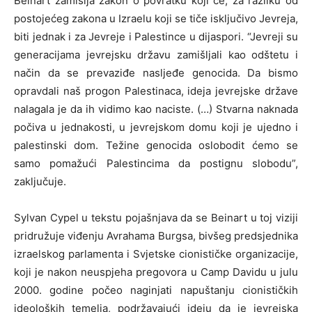
Beinart zamišlja zakon o povratku koji će, za razliku od
postojećeg zakona u Izraelu koji se tiče isključivo Jevreja,
biti jednak i za Jevreje i Palestince u dijaspori. “Jevreji su
generacijama jevrejsku državu zamišljali kao odštetu i
način da se prevaziđe nasljeđe genocida. Da bismo
opravdali naš progon Palestinaca, ideja jevrejske države
nalagala je da ih vidimo kao naciste. (…) Stvarna naknada
počiva u jednakosti, u jevrejskom domu koji je ujedno i
palestinski dom. Težine genocida oslobodit ćemo se
samo pomažući Palestincima da postignu slobodu”,
zaključuje.
Sylvan Cypel u tekstu pojašnjava da se Beinart u toj viziji
pridružuje viđenju Avrahama Burgsa, bivšeg predsjednika
izraelskog parlamenta i Svjetske cionističke organizacije,
koji je nakon neuspjeha pregovora u Camp Davidu u julu
2000. godine počeo naginjati napuštanju cionističkih
ideoloških temelja, podržavajući ideju da je jevrejska