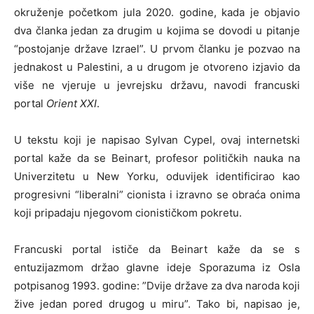
okruženje početkom jula 2020. godine, kada je objavio
dva članka jedan za drugim u kojima se dovodi u pitanje
“postojanje države Izrael”. U prvom članku je pozvao na
jednakost u Palestini, a u drugom je otvoreno izjavio da
više ne vjeruje u jevrejsku državu, navodi francuski
portal
Orient XXI
.
U tekstu koji je napisao Sylvan Cypel, ovaj internetski
portal kaže da se Beinart, profesor političkih nauka na
Univerzitetu u New Yorku, oduvijek identificirao kao
progresivni “liberalni” cionista i izravno se obraća onima
koji pripadaju njegovom cionističkom pokretu.
Francuski portal ističe da Beinart kaže da se s
entuzijazmom držao glavne ideje Sporazuma iz Osla
potpisanog 1993. godine: ”Dvije države za dva naroda koji
žive jedan pored drugog u miru”. Tako bi, napisao je,