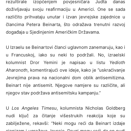
rezultirale izopćenjem povjesničara Judta danas
doživljavaju svoju reafirmaciju u Americi. One se sada
različito prihvataju unutar i izvan jevrejske zajednice u
člancima Petera Beinarta, što odražava trenutni razvoj
događaja u Sjedinjenim Američkim Državama.
U Izraelu se Beinartovi članci uglavnom zanemaruju, kao i
u Francuskoj, iako su neki to podržali. No, izraelski
kolumnist Dror Yemini je napisao u listu
Yedioth
Aharonoth
, komentirajući ove ideje, kako je ”uskraćivanje
Jevrejima prava na nacionalni dom oblik antisemitizma.
Beinart nije antisemit. Njegove namjere su različite, ali
njegov stav podržava antisemitsku kampanju.”
U
Los Angeles Timesu
, kolumnista Nicholas Goldberg
nudi ključ za čitanje višestrukih reakcija koje su
zabilježene, rekavši: “Neki mogu reći da Beinart izdaje
cionizam i ugrožava Jevreje. Drugi mogu reći da on nudi