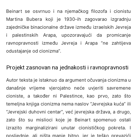
Beinart se osvrnuo i na njemačkog filozofa i cionistu
Martina Bubera koji je 1930-ih zagovarao izgradnju
zajedničke binacionalne države između izraelskih Jevreja
i palestinskih Arapa, upozoravajući da promicanje
ravnopravnosti između Jevreja i Arapa “ne zahtijeva
odustajanje od cionizma”.
Projekt zasnovan na jednakosti i ravnopravnosti
Autor teksta je istaknuo da argument očuvanja cionizma u
današnje vrijeme vjerojatno neće uvjeriti savremene
cioniste, a također ni Palestince, kao prvo, zato što
temeljna knjiga cionizma nema naslov “Jevrejska kuća” ili
“Jevrejski duhovni centar”, već jevrejska država, a drugo,
zato što su mislioci koje je Beinart spomenuo ostali
izrazito marginalizirani unutar cionističkog pokreta. I
posljednje, ali ništa manje bitno, jer je teško prevazići