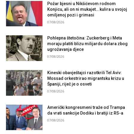
Požar bjesni u Nikšićevom rodnom
Konjicu, ali on ni mukajet… kulira u svojoj
omiljenoj pozi i grimasi
07/08/2026
Pohlepna štetočina: Zuckerberg i Meta
moraju platiti blizu milijardu dolara zbog
ugrožavanja djece
07/08/2026
Kineski obavještajci razotkrili Tel Aviv:
Mossad orkestrirao migrantsku krizu u
Španiji, riječ je o osveti
07/08/2026
Američki kongresmeni traže od Trampa
da vrati sankcije Dodiku i bratiji iz RS-a
07/08/2026