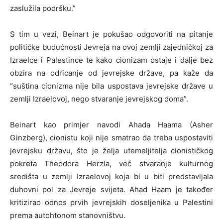
zaslužila podršku.”
S tim u vezi, Beinart je pokušao odgovoriti na pitanje
političke budućnosti Jevreja na ovoj zemlji zajedničkoj za
Izraelce i Palestince te kako cionizam ostaje i dalje bez
obzira na odricanje od jevrejske države, pa kaže da
“suština cionizma nije bila uspostava jevrejske države u
zemlji Izraelovoj, nego stvaranje jevrejskog doma”.
Beinart kao primjer navodi Ahada Haama (Asher
Ginzberg), cionistu koji nije smatrao da treba uspostaviti
jevrejsku državu, što je želja utemeljitelja cionističkog
pokreta Theodora Herzla, već stvaranje kulturnog
središta u zemlji Izraelovoj koja bi u biti predstavljala
duhovni pol za Jevreje svijeta. Ahad Haam je također
kritizirao odnos prvih jevrejskih doseljenika u Palestini
prema autohtonom stanovništvu.