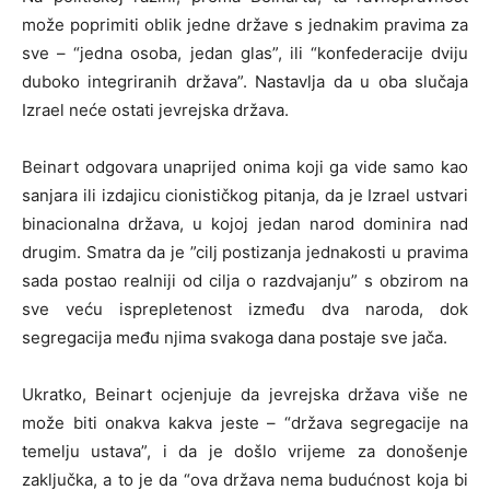
može poprimiti oblik jedne države s jednakim pravima za
sve – “jedna osoba, jedan glas”, ili “konfederacije dviju
duboko integriranih država”. Nastavlja da u oba slučaja
Izrael neće ostati jevrejska država.
Beinart odgovara unaprijed onima koji ga vide samo kao
sanjara ili izdajicu cionističkog pitanja, da je Izrael ustvari
binacionalna država, u kojoj jedan narod dominira nad
drugim. Smatra da je ”cilj postizanja jednakosti u pravima
sada postao realniji od cilja o razdvajanju” s obzirom na
sve veću isprepletenost između dva naroda, dok
segregacija među njima svakoga dana postaje sve jača.
Ukratko, Beinart ocjenjuje da jevrejska država više ne
može biti onakva kakva jeste – “država segregacije na
temelju ustava”, i da je došlo vrijeme za donošenje
zaključka, a to je da “ova država nema budućnost koja bi