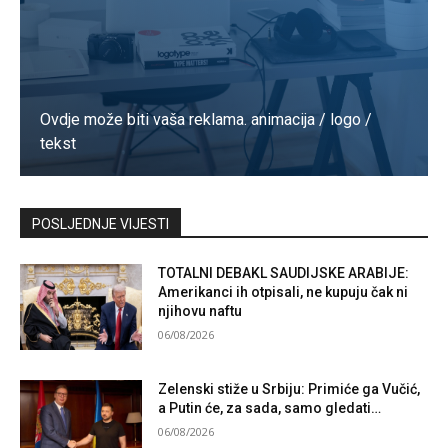
Ovdje može biti vaša reklama. animacija / logo /
tekst
Kontaktirajte nas
POSLJEDNJE VIJESTI
TOTALNI DEBAKL SAUDIJSKE ARABIJE:
Amerikanci ih otpisali, ne kupuju čak ni
njihovu naftu
06/08/2026
Zelenski stiže u Srbiju: Primiće ga Vučić,
a Putin će, za sada, samo gledati…
06/08/2026