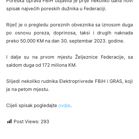
Poreska uprava FBiH objavila je prije nekoliko dana novi
spisak najvećih poreskih dužnika u Federaciji.
Riječ je o pregledu poreznih obveznika sa iznosom duga
po osnovu poreza, doprinosa, taksi i drugih naknada
preko 50.000 KM na dan 30. septembar 2023. godine.
I dalje su na prvom mjestu Željeznice Federacije, sa
saldom duga od 172 miliona KM.
Slijedi nekoliko rudnika Elektroprivrede FBiH i GRAS, koji
je na petom mjestu.
Cijeli spisak pogledajte
ovdje
.
Post Views:
293