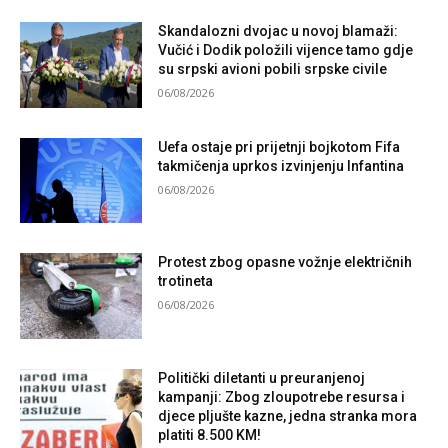
Skandalozni dvojac u novoj blamaži:
Vučić i Dodik položili vijence tamo gdje
su srpski avioni pobili srpske civile
06/08/2026
Uefa ostaje pri prijetnji bojkotom Fifa
takmičenja uprkos izvinjenju Infantina
06/08/2026
Protest zbog opasne vožnje električnih
trotineta
06/08/2026
Politički diletanti u preuranjenoj
kampanji: Zbog zloupotrebe resursa i
djece pljušte kazne, jedna stranka mora
platiti 8.500 KM!