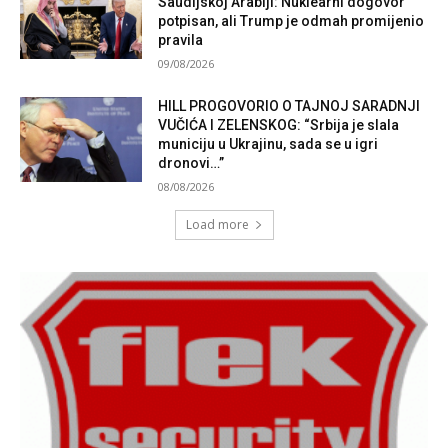
Saudijskoj Arabiji: Nuklearni dogovor
potpisan, ali Trump je odmah promijenio
pravila
09/08/2026
HILL PROGOVORIO O TAJNOJ SARADNJI
VUČIĆA I ZELENSKOG: “Srbija je slala
municiju u Ukrajinu, sada se u igri
dronovi…”
08/08/2026
Load more