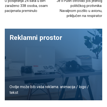
U posljednja 24 sata u BiH
Je li Putin otrovao još jednog
zaraženo 338 osoba, osam
političkog protivnika:
pacijenata preminulo
Navaljnom pozlilo u avionu,
priključen na respirator
Reklamni prostor
Ovdje može biti vaša reklama. animacija / logo /
tekst