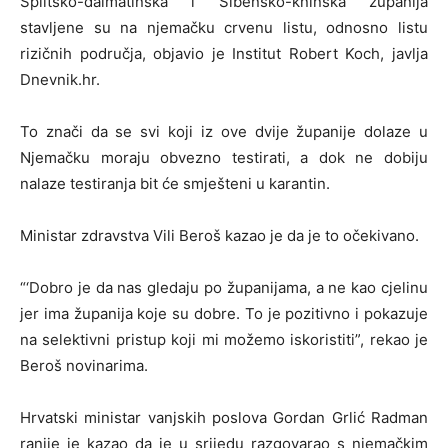
Splitsko-dalmatinska i Šibensko-kninska županija
stavljene su na njemačku crvenu listu, odnosno listu
rizičnih područja, objavio je Institut Robert Koch, javlja
Dnevnik.hr.
To znači da se svi koji iz ove dvije županije dolaze u
Njemačku moraju obvezno testirati, a dok ne dobiju
nalaze testiranja bit će smješteni u karantin.
Ministar zdravstva Vili Beroš kazao je da je to očekivano.
“‘Dobro je da nas gledaju po županijama, a ne kao cjelinu
jer ima županija koje su dobre. To je pozitivno i pokazuje
na selektivni pristup koji mi možemo iskoristiti”, rekao je
Beroš novinarima.
Hrvatski ministar vanjskih poslova Gordan Grlić Radman
ranije je kazao da je u srijedu razgovarao s njemačkim