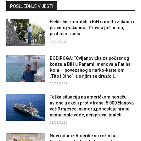
Kontaktirajte nas
POSLJEDNJE VIJESTI
Električni romobili u BiH između zakona i
pravnog vakuuma: Pravila još nema,
problemi rastu
09/08/2026
BODIROGA: “Cvijanovićka za počasnog
konzula BiH u Panami imenovala Fatiha
Kola — povezanog s narko-kartelom
„Tito i Dino“, a s njim se družio i...
09/08/2026
Teška situacija na američkom nosaču
aviona u akciji protiv Irana: 5 000 članova
već 9 mjeseci namoru,ponestaje hrane,
nema tople vode, neispravni toaleti…
09/08/2026
Novi udar iz Amerike na režim u