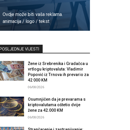
Ovdje može biti vaša reklama.
animacija / logo / tekst
Kontaktirajte nas
POSLJEDNJE VIJESTI
Žene iz Srebrenika i Gradačca u
vrtlogu kriptovaluta: Vladimir
Popović iz Trnova ih prevario za
42 000 KM
06/08/2026
Osumnjičen da je prevarama s
kriptovalutama oštetio dvije
žene za 42.000 KM
06/08/2026
Strančarenje i zastranjivanje: