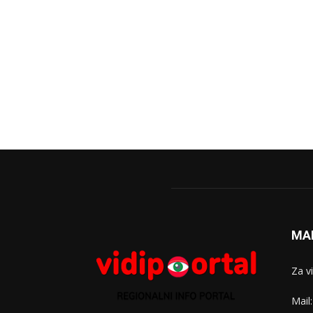
MA
Za v
Mail