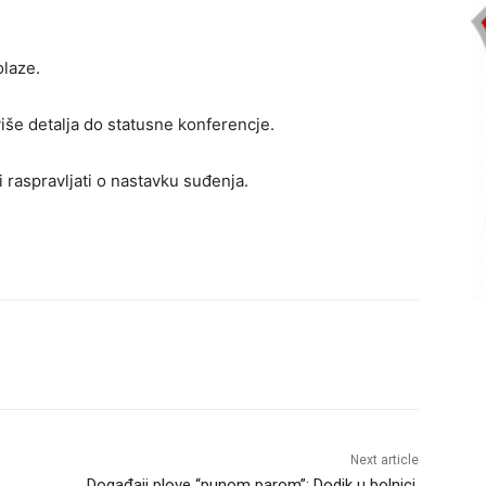
olaze.
iše detalja do statusne konferencje.
i raspravljati o nastavku suđenja.
Next article
Događaji plove “punom parom”: Dodik u bolnici,