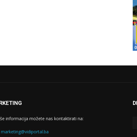
RKETING
D
iše informacija možete nas kontaktirati na:
:
marketing@vidiportal.ba