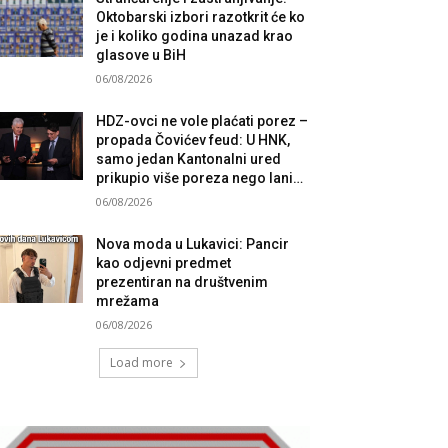
Oktobarski izbori razotkrit će ko
je i koliko godina unazad krao
glasove u BiH
06/08/2026
HDZ-ovci ne vole plaćati porez –
propada Čovićev feud: U HNK,
samo jedan Kantonalni ured
prikupio više poreza nego lani…
06/08/2026
Nova moda u Lukavici: Pancir
kao odjevni predmet
prezentiran na društvenim
mrežama
06/08/2026
Load more