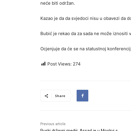
neće biti održan.
Kazao je da da svjedoci nisu u obavezi da d
Bubić je rekao da za sada ne može iznositi v
Ocjenjuje da će se na statustnoj konferencij
Post Views:
274
Share
Previous article
Ruski državni mediji: Assad je u Moskvi s