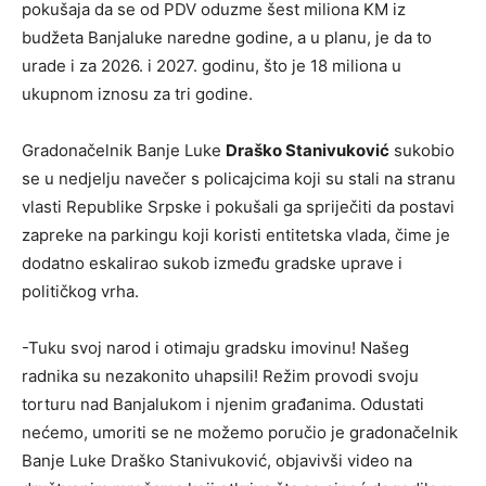
pokušaja da se od PDV oduzme šest miliona KM iz
budžeta Banjaluke naredne godine, a u planu, je da to
urade i za 2026. i 2027. godinu, što je 18 miliona u
ukupnom iznosu za tri godine.
Gradonačelnik Banje Luke
Draško Stanivuković
sukobio
se u nedjelju navečer s policajcima koji su stali na stranu
vlasti Republike Srpske i pokušali ga spriječiti da postavi
zapreke na parkingu koji koristi entitetska vlada, čime je
dodatno eskalirao sukob između gradske uprave i
političkog vrha.
-Tuku svoj narod i otimaju gradsku imovinu! Našeg
radnika su nezakonito uhapsili! Režim provodi svoju
torturu nad Banjalukom i njenim građanima. Odustati
nećemo, umoriti se ne možemo poručio je gradonačelnik
Banje Luke Draško Stanivuković, objavivši video na