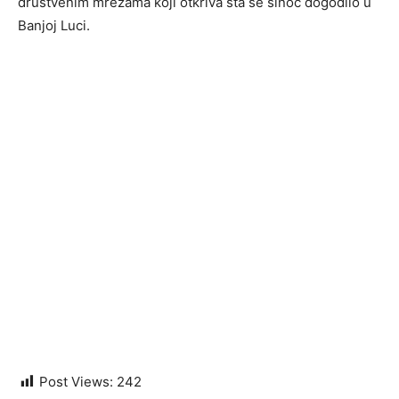
društvenim mrežama koji otkriva šta se sinoć dogodilo u
Banjoj Luci.
Post Views:
242