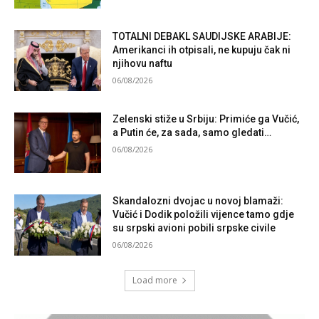
TOTALNI DEBAKL SAUDIJSKE ARABIJE:
Amerikanci ih otpisali, ne kupuju čak ni
njihovu naftu
06/08/2026
Zelenski stiže u Srbiju: Primiće ga Vučić,
a Putin će, za sada, samo gledati…
06/08/2026
Skandalozni dvojac u novoj blamaži:
Vučić i Dodik položili vijence tamo gdje
su srpski avioni pobili srpske civile
06/08/2026
Load more