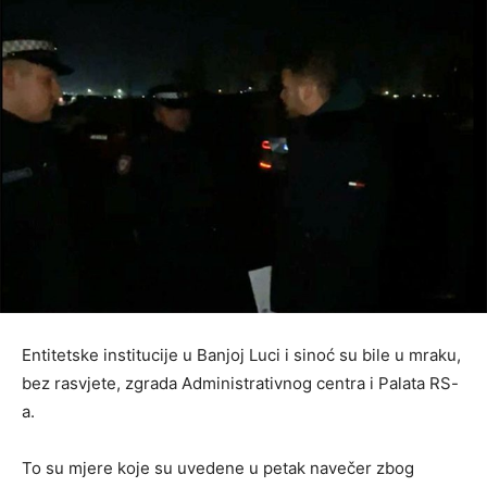
Entitetske institucije u Banjoj Luci i sinoć su bile u mraku,
bez rasvjete, zgrada Administrativnog centra i Palata RS-
a.
To su mjere koje su uvedene u petak navečer zbog