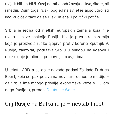
uvijek bili najbliži. Ovaj narativ podržavaju crkva, škole, ali
i mediji. Osim toga, ruski pogled na svijet je apsolutno isti
kao Vučićev, tako da se ruski utjecaj i politički potiče”.
Srbija je jedna od rijetkih europskih zemalja koja nije
uvela nikakve sankcije Rusiji i bila je prva strana zemlja
koja je proizvela rusko cjepivo protiv korone Sputnjik V.
Rusija, zauzvrat, podržava Srbiju u sukobu na Kosovu i
opskrbljuje ju plinom po povoljnim uvjetima.
U tekstu ARD-a se dalje navode podaci Zaklade Fridrich
Ebert, koja se pak poziva na novinare odnosno medije –
da Srbija ima mnogo prisnije ekonomske veze s EU-om
nego Rusijom, prenosi
Deutsche Welle.
Cilj Rusije na Balkanu je – nestabilnost