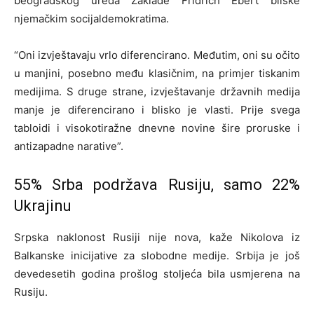
beogradskog ureda Zaklade Fridrich Ebert bliske
njemačkim socijaldemokratima.
“Oni izvještavaju vrlo diferencirano. Međutim, oni su očito
u manjini, posebno među klasičnim, na primjer tiskanim
medijima. S druge strane, izvještavanje državnih medija
manje je diferencirano i blisko je vlasti. Prije svega
tabloidi i visokotiražne dnevne novine šire proruske i
antizapadne narative”.
55% Srba podržava Rusiju, samo 22%
Ukrajinu
Srpska naklonost Rusiji nije nova, kaže Nikolova iz
Balkanske inicijative za slobodne medije. Srbija je još
devedesetih godina prošlog stoljeća bila usmjerena na
Rusiju.