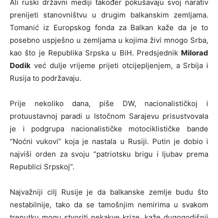
Ali ruski državni mediji također pokušavaju svoj narativ
prenijeti stanovništvu u drugim balkanskim zemljama.
Tomanić iz Europskog fonda za Balkan kaže da je to
posebno uspješno u zemljama u kojima živi mnogo Srba,
kao što je Republika Srpska u BiH. Predsjednik
Milorad
Dodik
već dulje vrijeme prijeti otcijepljenjem, a Srbija i
Rusija to podržavaju.
Prije nekoliko dana, piše DW, nacionalističkoj i
protuustavnoj paradi u Istočnom Sarajevu prisustvovala
je i podgrupa nacionalističke motociklističke bande
“Noćni vukovi” koja je nastala u Rusiji. Putin je dobio i
najviši orden za svoju “patriotsku brigu i ljubav prema
Republici Srpskoj”.
Najvažniji cilj Rusije je da balkanske zemlje budu što
nestabilnije, tako da se tamošnjim nemirima u svakom
trenutku mogu stvoriti nekakve krize, kaže dugogodišnji