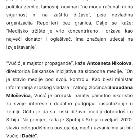
politiku zemlje, tamošnji novinari “ne mogu računati ni na
sigurnost ni na zaštitu države”, piše nevladina
organizacija Reporteri bez granica. Dalje se kaže:
“Medijsko tržište je vrlo koncentrirano i država, kao
najveći donator i oglašivač, ima značajan utjecaj na
izvještavanje”.
“Vučić je majstor propagande”, kaže
Antoaneta Nikolova
,
direktorica Balkanske inicijative za slobodne medije. “On
je stavio medije pod svoju kontrolu. Kao bivši ministar
informiranja srpskog vladara i ratnog zločinca
Slobodana
Miloševića
, Vučić je proruski narativ pametno iskoristio
za svoje interese i dodatno podgrijao raspoloženje u
zemlji. Očito je da su ruski državni mediji dobrodošli u
Srbiju. Na primjer, kada je Sputnjik Srbija u veljači 2020.
slavio petogodišnjicu postojanja, među uzvanicima su bili
Vučić i
Dačić
“.