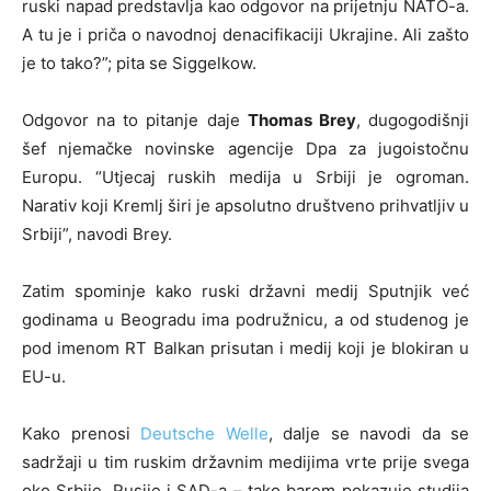
ruski napad predstavlja kao odgovor na prijetnju NATO-a.
A tu je i priča o navodnoj denacifikaciji Ukrajine. Ali zašto
je to tako?”; pita se Siggelkow.
Odgovor na to pitanje daje
Thomas Brey
, dugogodišnji
šef njemačke novinske agencije Dpa za jugoistočnu
Europu. “Utjecaj ruskih medija u Srbiji je ogroman.
Narativ koji Kremlj širi je apsolutno društveno prihvatljiv u
Srbiji”, navodi Brey.
Zatim spominje kako ruski državni medij Sputnjik već
godinama u Beogradu ima podružnicu, a od studenog je
pod imenom RT Balkan prisutan i medij koji je blokiran u
EU-u.
Kako prenosi
Deutsche Welle
, dalje se navodi da se
sadržaji u tim ruskim državnim medijima vrte prije svega
oko Srbije, Rusije i SAD-a – tako barem pokazuje studija