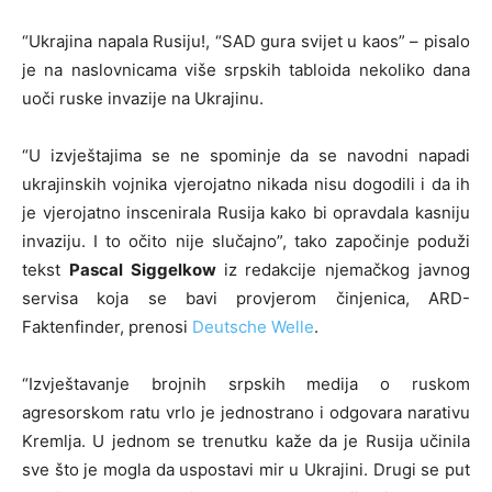
“Ukrajina napala Rusiju!, “SAD gura svijet u kaos” – pisalo
je na naslovnicama više srpskih tabloida nekoliko dana
uoči ruske invazije na Ukrajinu.
“U izvještajima se ne spominje da se navodni napadi
ukrajinskih vojnika vjerojatno nikada nisu dogodili i da ih
je vjerojatno inscenirala Rusija kako bi opravdala kasniju
invaziju. I to očito nije slučajno”, tako započinje poduži
tekst
Pascal Siggelkow
iz redakcije njemačkog javnog
servisa koja se bavi provjerom činjenica, ARD-
Faktenfinder, prenosi
Deutsche Welle
.
“Izvještavanje brojnih srpskih medija o ruskom
agresorskom ratu vrlo je jednostrano i odgovara narativu
Kremlja. U jednom se trenutku kaže da je Rusija učinila
sve što je mogla da uspostavi mir u Ukrajini. Drugi se put