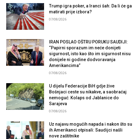
Trump igra poker, a Iranci šah: Da li će ga
matirati prije izbora?
07/08/2026
IRAN POSLAO OŠTRU PORUKU SAUDIJI:
“Papirni sporazum im neće donijeti
sigurnost, isto kao što im sigurnost nisu
donijele ni godine dodvoravanja
Amerikancima”
07/08/2026
U dijelu Federacije BiH gdje žive
Bošnjaci ceste su nikakve, a saobraćaj
nemoguć: Kolaps od Jablanice do
Sarajeva
07/08/2026
Uz najavu mogućih napada i nakon što su
ih Amerikanci otpisali: Saudijci našli
nove zaštitnike