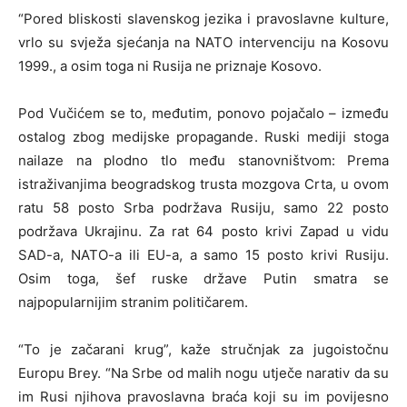
“Pored bliskosti slavenskog jezika i pravoslavne kulture,
vrlo su svježa sjećanja na NATO intervenciju na Kosovu
1999., a osim toga ni Rusija ne priznaje Kosovo.
Pod Vučićem se to, međutim, ponovo pojačalo – između
ostalog zbog medijske propagande. Ruski mediji stoga
nailaze na plodno tlo među stanovništvom: Prema
istraživanjima beogradskog trusta mozgova Crta, u ovom
ratu 58 posto Srba podržava Rusiju, samo 22 posto
podržava Ukrajinu. Za rat 64 posto krivi Zapad u vidu
SAD-a, NATO-a ili EU-a, a samo 15 posto krivi Rusiju.
Osim toga, šef ruske države Putin smatra se
najpopularnijim stranim političarem.
“To je začarani krug”, kaže stručnjak za jugoistočnu
Europu Brey. “Na Srbe od malih nogu utječe narativ da su
im Rusi njihova pravoslavna braća koji su im povijesno