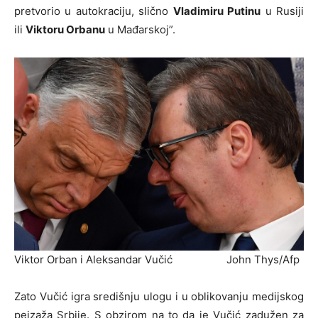
pretvorio u autokraciju, slično
Vladimiru Putinu
u Rusiji
ili
Viktoru Orbanu
u Mađarskoj”.
Viktor Orban i Aleksandar Vučić John Thys/Afp
Zato Vučić igra središnju ulogu i u oblikovanju medijskog
pejzaža Srbije. S obzirom na to da je Vučić zadužen za