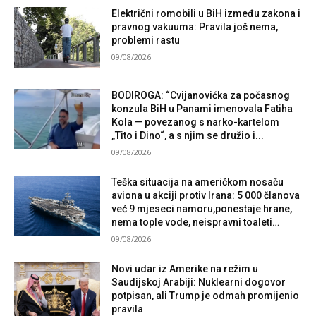
Električni romobili u BiH između zakona i
pravnog vakuuma: Pravila još nema,
problemi rastu
09/08/2026
BODIROGA: “Cvijanovićka za počasnog
konzula BiH u Panami imenovala Fatiha
Kola — povezanog s narko-kartelom
„Tito i Dino“, a s njim se družio i...
09/08/2026
Teška situacija na američkom nosaču
aviona u akciji protiv Irana: 5 000 članova
već 9 mjeseci namoru,ponestaje hrane,
nema tople vode, neispravni toaleti…
09/08/2026
Novi udar iz Amerike na režim u
Saudijskoj Arabiji: Nuklearni dogovor
potpisan, ali Trump je odmah promijenio
pravila