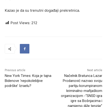
Kazao je da su trenutni događaji prekretnica.
Post Views:
212
Previous article
Next article
New York Times: Koja je tajna
Načelnik Bratunca Lazar
Bidenove ‘nepokolebljive
Prodanović nazvao svoju
podrške’ Izraelu?
partiju korumpiranom
kriminalno-mafijaškom
organizacijom -“SNSD igra
igre sa Bošnjacima i
namjerno diže tenzije”