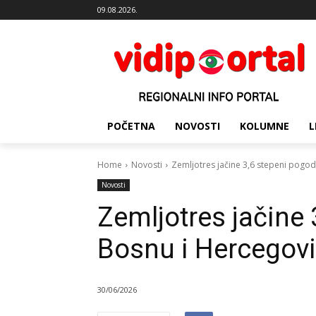
09.08.2026.
POČETNA
NOVOSTI
KOLUMNE
L
Home
Novosti
Zemljotres jačine 3,6 stepeni pogo
Novosti
Zemljotres jačine 
Bosnu i Hercegov
30/06/2026