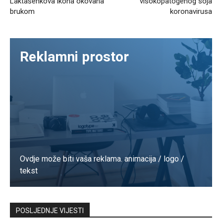
Laktašenkova ikona okovana
visokopatogenog soja
brukom
koronavirusa
Reklamni prostor
Ovdje može biti vaša reklama. animacija / logo /
tekst
Kontaktirajte nas
POSLJEDNJE VIJESTI