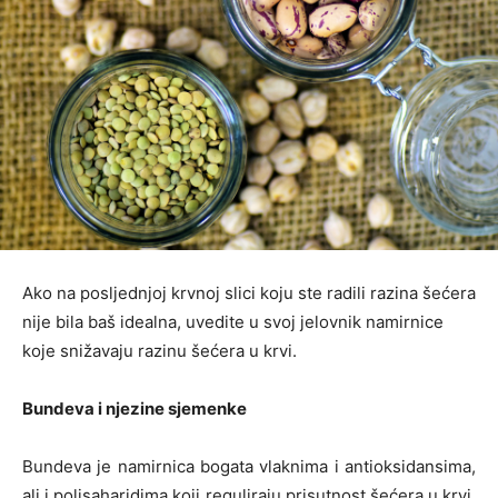
Ako na posljednjoj krvnoj slici koju ste radili razina šećera
nije bila baš idealna, uvedite u svoj jelovnik namirnice
koje snižavaju razinu šećera u krvi.
Bundeva i njezine sjemenke
Bundeva je namirnica bogata vlaknima i antioksidansima,
ali i polisaharidima koji reguliraju prisutnost šećera u krvi.