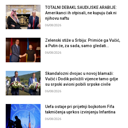
TOTALNI DEBAKL SAUDIJSKE ARABIJE:
Amerikanci ih otpisali, ne kupuju čak ni
njihovu naftu
06/08/2026
Zelenski stiže u Srbiju: Primiće ga Vučić,
a Putin će, za sada, samo gledati…
06/08/2026
Skandalozni dvojac u novoj blamaži:
Vučić i Dodik položili vijence tamo gdje
su srpski avioni pobili srpske civile
06/08/2026
Uefa ostaje pri prijetnji bojkotom Fifa
takmičenja uprkos izvinjenju Infantina
06/08/2026