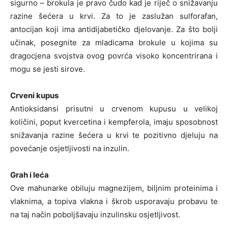
sigurno – brokula je pravo čudo kad je riječ o snižavanju
razine šećera u krvi. Za to je zaslužan sulforafan,
antocijan koji ima antidijabetičko djelovanje. Za što bolji
učinak, posegnite za mladicama brokule u kojima su
dragocjena svojstva ovog povrća visoko koncentrirana i
mogu se jesti sirove.
Crveni kupus
Antioksidansi prisutni u crvenom kupusu u velikoj
količini, poput kvercetina i kempferola, imaju sposobnost
snižavanja razine šećera u krvi te pozitivno djeluju na
povećanje osjetljivosti na inzulin.
Grah i leća
Ove mahunarke obiluju magnezijem, biljnim proteinima i
vlaknima, a topiva vlakna i škrob usporavaju probavu te
na taj način poboljšavaju inzulinsku osjetljivost.