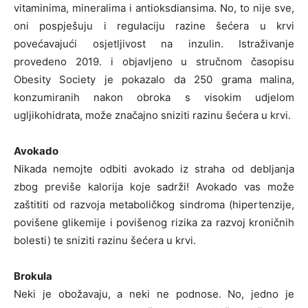
vitaminima, mineralima i antioksdiansima. No, to nije sve,
oni pospješuju i regulaciju razine šećera u krvi
povećavajući osjetljivost na inzulin. Istraživanje
provedeno 2019. i objavljeno u stručnom časopisu
Obesity Society je pokazalo da 250 grama malina,
konzumiranih nakon obroka s visokim udjelom
ugljikohidrata, može značajno sniziti razinu šećera u krvi.
Avokado
Nikada nemojte odbiti avokado iz straha od debljanja
zbog previše kalorija koje sadrži! Avokado vas može
zaštititi od razvoja metaboličkog sindroma (hipertenzije,
povišene glikemije i povišenog rizika za razvoj kroničnih
bolesti) te sniziti razinu šećera u krvi.
Brokula
Neki je obožavaju, a neki ne podnose. No, jedno je