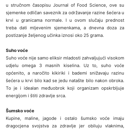
u stručnom časopisu Journal of Food Science, ove su
sjemenke odličan saveznik za održavanje razine šećera u
krvi u granicama normale. I u ovom slučaju prednost
treba dati mljevenim sjemenkama, a dnevna doza za
postizanje željenog učinka iznosi oko 25 grama.
Suho voće
Suho voće nije samo eliksir mladosti zahvaljujući visokom
udjelu omega 3 masnih kiselina. Uz to, suho voće
općenito, a naročito kikiriki i bademi snižavaju razinu
šećera u krvi bilo kad se jedu natašte bilo nakon obroka.
To je i idealan međuobrok koji organizam opskrbljuje
energijom i štiti zdravlje srca.
Šumsko voće
Kupine, maline, jagode i ostalo šumsko voće imaju
dragocjena svojstva za zdravlje jer obiluju vlaknima,