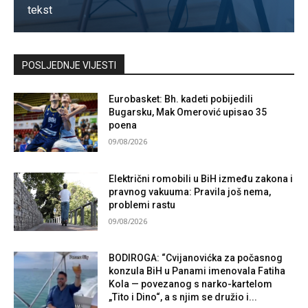
tekst
Kontaktirajte nas
POSLJEDNJE VIJESTI
Eurobasket: Bh. kadeti pobijedili
Bugarsku, Mak Omerović upisao 35
poena
09/08/2026
Električni romobili u BiH između zakona i
pravnog vakuuma: Pravila još nema,
problemi rastu
09/08/2026
BODIROGA: “Cvijanovićka za počasnog
konzula BiH u Panami imenovala Fatiha
Kola — povezanog s narko-kartelom
„Tito i Dino“, a s njim se družio i...