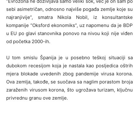
“Evrozona ne doživljava samo veliki šok, već je on sam po
sebi asimetričan, odnosno najviše pogađa zemlje koje su
najranjivije”, smatra Nikola Nobil, iz konsultantske
kompanije “Oksford ekonomiks”, uz napomenu da je BDP
u EU po glavi stanovnika ponovo na nivou koji nije viđen
od početka 2000-ih.
U tom smislu Španija je u posebno teškoj situaciji sa
dubokom recesijom koja je nastala kao posljedica oštrih
mjera blokade uvedenih zbog pandemije virusa korona.
Ova zemlja, takođe, se suočava sa naglim porastom broja
zaraženih virusom korona, što ugrožava turizam, ključnu
privrednu granu ove zemlje.