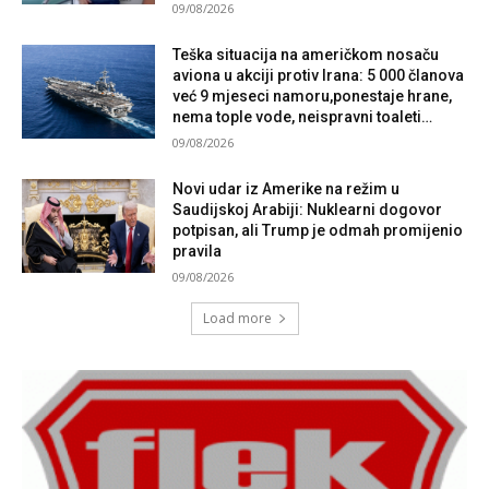
09/08/2026
Teška situacija na američkom nosaču
aviona u akciji protiv Irana: 5 000 članova
već 9 mjeseci namoru,ponestaje hrane,
nema tople vode, neispravni toaleti…
09/08/2026
Novi udar iz Amerike na režim u
Saudijskoj Arabiji: Nuklearni dogovor
potpisan, ali Trump je odmah promijenio
pravila
09/08/2026
Load more