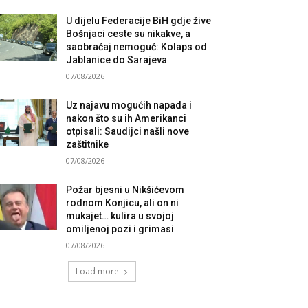
U dijelu Federacije BiH gdje žive
Bošnjaci ceste su nikakve, a
saobraćaj nemoguć: Kolaps od
Jablanice do Sarajeva
07/08/2026
Uz najavu mogućih napada i
nakon što su ih Amerikanci
otpisali: Saudijci našli nove
zaštitnike
07/08/2026
Požar bjesni u Nikšićevom
rodnom Konjicu, ali on ni
mukajet… kulira u svojoj
omiljenoj pozi i grimasi
07/08/2026
Load more