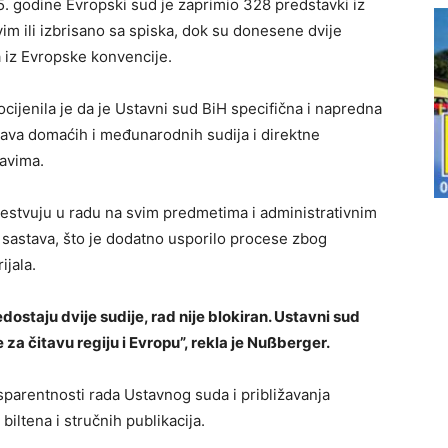
. godine Evropski sud je zaprimio 328 predstavki iz
vim ili izbrisano sa spiska, dok su donesene dvije
 iz Evropske konvencije.
jenila je da je Ustavni sud BiH specifična i napredna
tava domaćih i međunarodnih sudija i direktne
avima.
estvuju u radu na svim predmetima i administrativnim
 sastava, što je dodatno usporilo procese zbog
jala.
staju dvije sudije, rad nije blokiran. Ustavni sud
za čitavu regiju i Evropu”, rekla je Nußberger.
nsparentnosti rada Ustavnog suda i približavanja
 biltena i stručnih publikacija.