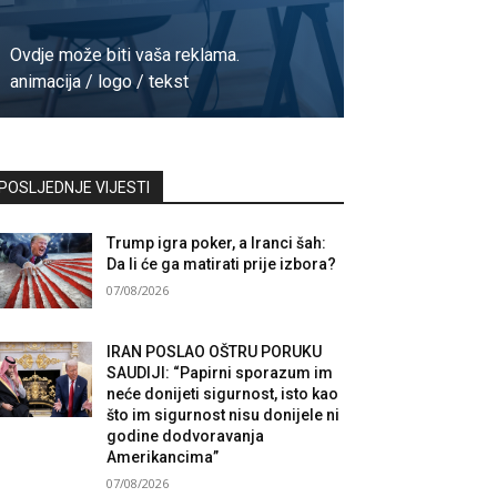
Ovdje može biti vaša reklama.
animacija / logo / tekst
Kontaktirajte nas
POSLJEDNJE VIJESTI
Trump igra poker, a Iranci šah:
Da li će ga matirati prije izbora?
07/08/2026
IRAN POSLAO OŠTRU PORUKU
SAUDIJI: “Papirni sporazum im
neće donijeti sigurnost, isto kao
što im sigurnost nisu donijele ni
godine dodvoravanja
Amerikancima”
07/08/2026