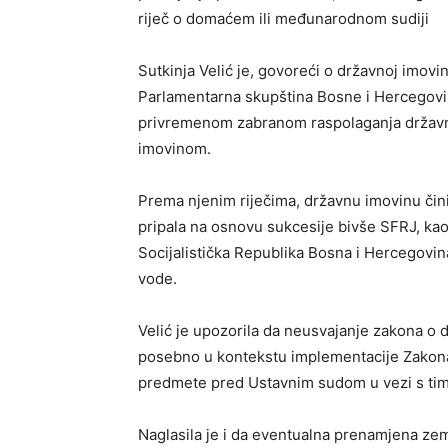
riječ o domaćem ili međunarodnom sudiji
Sutkinja Velić je, govoreći o državnoj imovin
Parlamentarna skupština Bosne i Hercegovine
privremenom zabranom raspolaganja državn
imovinom.
Prema njenim riječima, državnu imovinu čini
pripala na osnovu sukcesije bivše SFRJ, kao
Socijalistička Republika Bosna i Hercegovina
vode.
Velić je upozorila da neusvajanje zakona o d
posebno u kontekstu implementacije Zakona 
predmete pred Ustavnim sudom u vezi s tim
Naglasila je i da eventualna prenamjena zeml