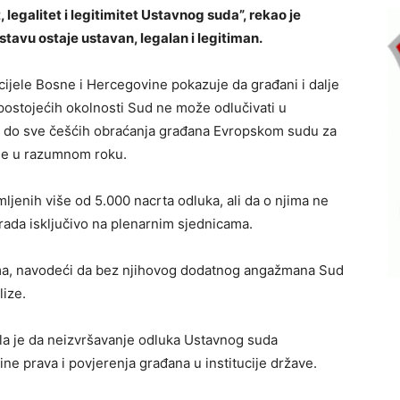
legalitet i legitimitet Ustavnog suda”, rekao je
tavu ostaje ustavan, legalan i legitiman.
z cijele Bosne i Hercegovine pokazuje da građani i dalje
 postojećih okolnosti Sud ne može odlučivati u
 i do sve češćih obraćanja građana Evropskom sudu za
je u razumnom roku.
jenih više od 5.000 nacrta odluka, ali da o njima ne
rada isključivo na plenarnim sjednicama.
a, navodeći da bez njihovog dodatnog angažmana Sud
lize.
ila je da neizvršavanje odluka Ustavnog suda
ine prava i povjerenja građana u institucije države.