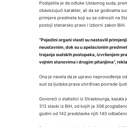
Podsjetila je da odluke Ustavnog suda, pre
obavezujući karakter, ali da se godinama 
primjere predmete koji su se odnosili na St
postoji stanarsko pravo i Izborni zakon BiH.
“Pojedini organi vlasti su nastavili primje
neustavnim, dok su u apelacionim predmeti
trajanja sudskih postupaka, izvršenjem p
vojnim stanovima i drugim pitanjima”, rekla 
Ona je navela da je upravo neprovođenje od
sud za ljudska prava utvrđivao povrede lju
Govoreći o statistici iz Strasbourga, kazal
312 stavki iz BiH, od kojih je 306 proglašeno
godini od 142 predstavke njih 140 odbačeno 