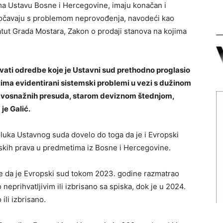
ma Ustavu Bosne i Hercegovine, imaju konačan i
suočavaju s problemom neprovođenja, navodeći kao
atut Grada Mostara, Zakon o prodaji stanova na kojima
njivati odredbe koje je Ustavni sud prethodno proglasio
ma evidentirani sistemski problemi u vezi s dužinom
ravosnažnih presuda, starom deviznom štednjom,
je Galić.
luka Ustavnog suda dovelo do toga da je i Evropski
dskih prava u predmetima iz Bosne i Hercegovine.
a je da je Evropski sud tokom 2023. godine razmatrao
 neprihvatljivim ili izbrisano sa spiska, dok je u 2024.
ili izbrisano.