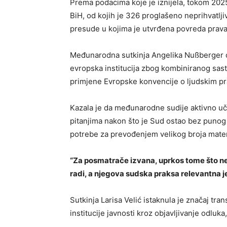
Prema podacima koje je iznijela, tokom 2025
BiH, od kojih je 326 proglašeno neprihvatlji
presude u kojima je utvrđena povreda prava
Međunarodna sutkinja Angelika Nußberger oci
evropska institucija zbog kombiniranog sas
primjene Evropske konvencije o ljudskim pr
Kazala je da međunarodne sudije aktivno uč
pitanjima nakon što je Sud ostao bez punog
potrebe za prevođenjem velikog broja materi
“Za posmatrače izvana, uprkos tome što nedo
radi, a njegova sudska praksa relevantna je 
Sutkinja Larisa Velić istaknula je značaj tra
institucije javnosti kroz objavljivanje odluka,