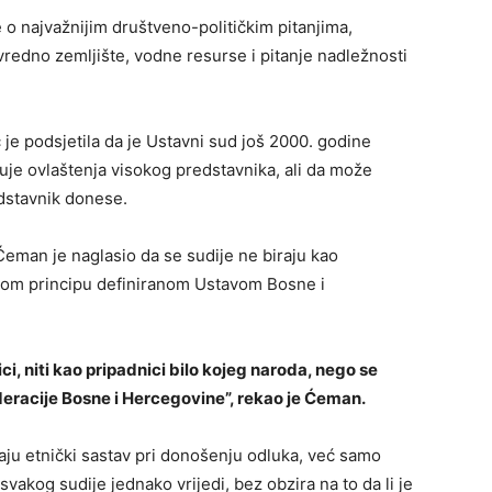
 o najvažnijim društveno-političkim pitanjima,
vredno zemljište, vodne resurse i pitanje nadležnosti
 je podsjetila da je Ustavni sud još 2000. godine
uje ovlaštenja visokog predstavnika, ali da može
edstavnik donese.
eman je naglasio da se sudije ne biraju kao
lnom principu definiranom Ustavom Bosne i
i, niti kao pripadnici bilo kojeg naroda, nego se
Federacije Bosne i Hercegovine”, rekao je Ćeman.
vaju etnički sastav pri donošenju odluka, već samo
svakog sudije jednako vrijedi, bez obzira na to da li je