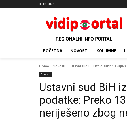
08.08.2026.
POČETNA
NOVOSTI
KOLUMNE
L
Home
Novosti
Ustavni sud BiH iznio zabrinjavajuć
Novosti
Ustavni sud BiH iz
podatke: Preko 1
neriješeno zbog n