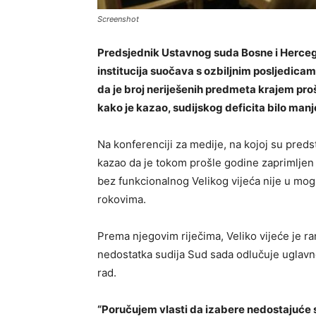
Screenshot
Predsjednik Ustavnog suda Bosne i Herceg
institucija suočava s ozbiljnim posljedic
da je broj neriješenih predmeta krajem proš
kako je kazao, sudijskog deficita bilo manj
Na konferenciji za medije, na kojoj su preds
kazao da je tokom prošle godine zaprimljen 
bez funkcionalnog Velikog vijeća nije u mog
rokovima.
Prema njegovim riječima, Veliko vijeće je ra
nedostatka sudija Sud sada odlučuje uglav
rad.
“Poručujem vlasti da izabere nedostajuće su