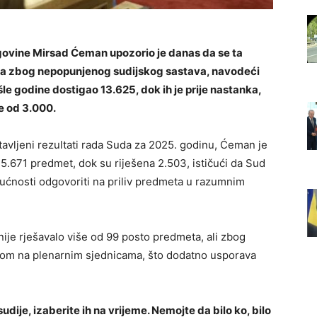
ovine Mirsad Ćeman upozorio je danas da se ta
ama zbog nepopunjenog sudijskog sastava, navodeći
le godine dostigao 13.625, dok ih je prije nastanka,
e od 3.000.
tavljeni rezultati rada Suda za 2025. godinu, Ćeman je
5.671 predmet, dok su riješena 2.503, ističući da Sud
ućnosti odgovoriti na priliv predmeta u razumnim
nije rješavalo više od 99 posto predmeta, ali zbog
nom na plenarnim sjednicama, što dodatno usporava
dije, izaberite ih na vrijeme. Nemojte da bilo ko, bilo