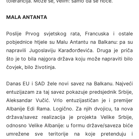
tolerancija. Može se, velim: samo da se hoće.
MALA ANTANTA
Poslije Prvog svjetskog rata, Francuska i ostale
pobjednice htjele su Malu Antantu na Balkanu: pa su
napravili Jugoslaviju Karađorđevića. Druga je priča
što je to bila najgora država koju može napraviti bilo
čovjek, bilo životinja.
Danas EU i SAD žele novi savez na Balkanu. Najveći
entuzijazam za taj savez pokazuje predsjednik Srbije,
Aleksandar Vučić. Vrlo entuzijastičan je i premijer
Albanije Edi Rama. Logično. Za njih dvojicu, ta nova
država/savez realizacija je projekta Velike Srbije,
odnosno Velike Albanije: u formu države/saveza biće
umrežene sve teritorije na koje pretenduju i