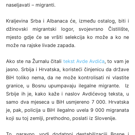
naseljavati – migranti.
Kraljevina Srba i Albanaca će, između ostalog, biti i
džinovski migrantski logor, svojevrsno Čistilište,
mjesto gdje će se vršiti selekcija ko može a ko ne
može na rajske livade zapada.
Ako ste na Žurnalu čitali
tekst Avde Avdića
, to vam je
jasno. Srbija i Hrvatska, koristeći činjenicu da države
BiH toliko nema, da ne može kontrolisati ni vlastite
granice, u Bosnu upumpavaju ilegalne migrante. Iz
Srbije ih je, kako kaže i naslov Avdićevog teksta, u
samo dva mjeseca u BiH usmjereno 7 000. Hrvatska
je, pak, policija u BiH ilegalno uvela 9 000 migranata
koji su toj zemlji, prethodno, poslati iz Slovenije.
To, naravno, vodi dodatnoj destabilizaciji Bosne i