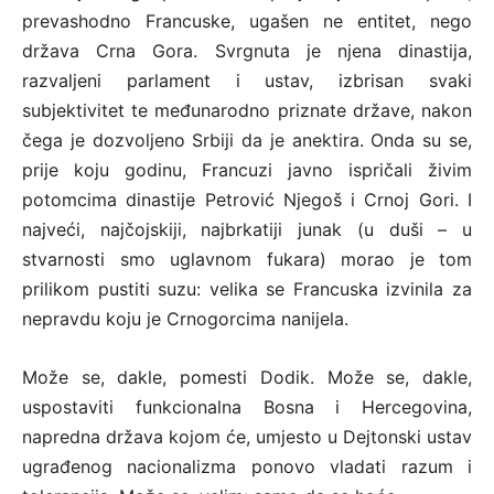
prevashodno Francuske, ugašen ne entitet, nego
država Crna Gora. Svrgnuta je njena dinastija,
razvaljeni parlament i ustav, izbrisan svaki
subjektivitet te međunarodno priznate države, nakon
čega je dozvoljeno Srbiji da je anektira. Onda su se,
prije koju godinu, Francuzi javno ispričali živim
potomcima dinastije Petrović Njegoš i Crnoj Gori. I
najveći, najčojskiji, najbrkatiji junak (u duši – u
stvarnosti smo uglavnom fukara) morao je tom
prilikom pustiti suzu: velika se Francuska izvinila za
nepravdu koju je Crnogorcima nanijela.
Može se, dakle, pomesti Dodik. Može se, dakle,
uspostaviti funkcionalna Bosna i Hercegovina,
napredna država kojom će, umjesto u Dejtonski ustav
ugrađenog nacionalizma ponovo vladati razum i