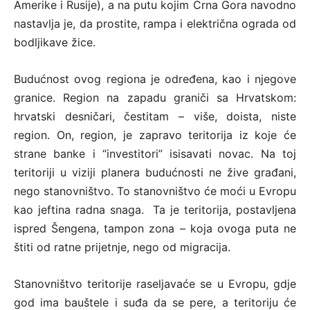
Amerike i Rusije), a na putu kojim Crna Gora navodno
nastavlja je, da prostite, rampa i električna ograda od
bodljikave žice.
Budućnost ovog regiona je određena, kao i njegove
granice. Region na zapadu graniči sa Hrvatskom:
hrvatski desničari, čestitam – više, doista, niste
region. On, region, je zapravo teritorija iz koje će
strane banke i “investitori” isisavati novac. Na toj
teritoriji u viziji planera budućnosti ne žive građani,
nego stanovništvo. To stanovništvo će moći u Evropu
kao jeftina radna snaga. Ta je teritorija, postavljena
ispred Šengena, tampon zona – koja ovoga puta ne
štiti od ratne prijetnje, nego od migracija.
Stanovništvo teritorije raseljavaće se u Evropu, gdje
god ima bauštele i suđa da se pere, a teritoriju će