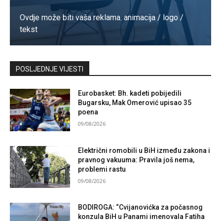
Ovdje može biti vaša reklama. animacija / logo /
tekst
Kontaktirajte nas
POSLJEDNJE VIJESTI
Eurobasket: Bh. kadeti pobijedili
Bugarsku, Mak Omerović upisao 35
poena
09/08/2026
Električni romobili u BiH između zakona i
pravnog vakuuma: Pravila još nema,
problemi rastu
09/08/2026
BODIROGA: “Cvijanovićka za počasnog
konzula BiH u Panami imenovala Fatiha