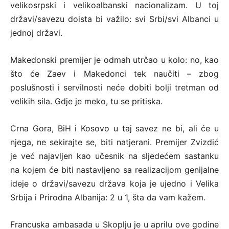
velikosrpski i velikoalbanski nacionalizam. U toj
državi/savezu doista bi važilo: svi Srbi/svi Albanci u
jednoj državi.
Makedonski premijer je odmah utrčao u kolo: no, kao
što će Zaev i Makedonci tek naučiti – zbog
poslušnosti i servilnosti neće dobiti bolji tretman od
velikih sila. Gdje je meko, tu se pritiska.
Crna Gora, BiH i Kosovo u taj savez ne bi, ali će u
njega, ne sekirajte se, biti natjerani. Premijer Zvizdić
je već najavljen kao učesnik na sljedećem sastanku
na kojem će biti nastavljeno sa realizacijom genijalne
ideje o državi/savezu država koja je ujedno i Velika
Srbija i Prirodna Albanija: 2 u 1, šta da vam kažem.
Francuska ambasada u Skoplju je u aprilu ove godine