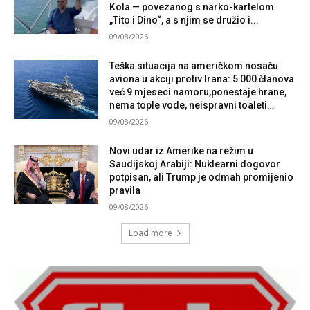
Kola — povezanog s narko-kartelom
„Tito i Dino“, a s njim se družio i...
09/08/2026
Teška situacija na američkom nosaču
aviona u akciji protiv Irana: 5 000 članova
već 9 mjeseci namoru,ponestaje hrane,
nema tople vode, neispravni toaleti…
09/08/2026
Novi udar iz Amerike na režim u
Saudijskoj Arabiji: Nuklearni dogovor
potpisan, ali Trump je odmah promijenio
pravila
09/08/2026
Load more