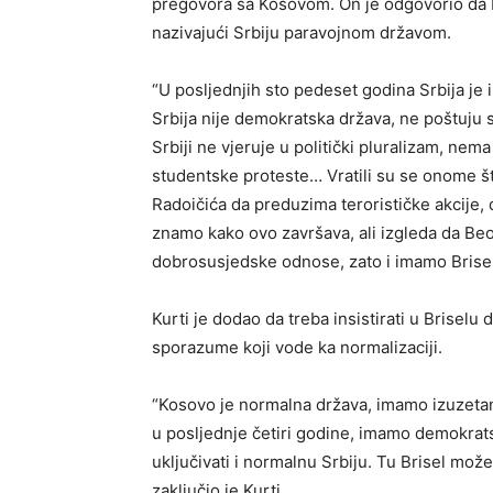
pregovora sa Kosovom. On je odgovorio da Be
nazivajući Srbiju paravojnom državom.
“U posljednjih sto pedeset godina Srbija je 
Srbija nije demokratska država, ne poštuju s
Srbiji ne vjeruje u politički pluralizam, ne
studentske proteste… Vratili su se onome št
Radoičića da preduzima terorističke akcije, 
znamo kako ovo završava, ali izgleda da Beog
dobrosusjedske odnose, zato i imamo Brisels
Kurti je dodao da treba insistirati u Briselu
sporazume koji vode ka normalizaciji.
“Kosovo je normalna država, imamo izuzeta
u posljednje četiri godine, imamo demokrats
uključivati i normalnu Srbiju. Tu Brisel mož
zaključio je Kurti.