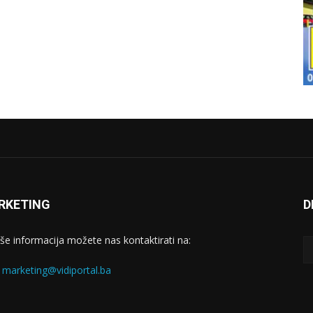
RKETING
D
iše informacija možete nas kontaktirati na:
:
marketing@vidiportal.ba