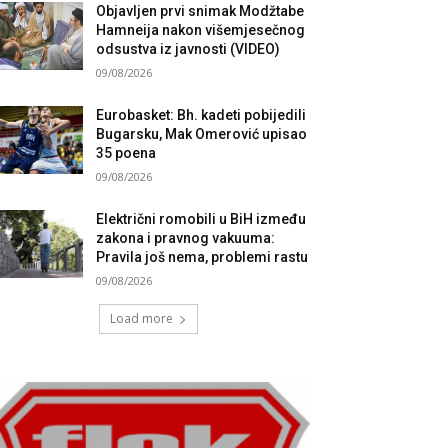
Objavljen prvi snimak Modžtabe
Hamneija nakon višemjesečnog
odsustva iz javnosti (VIDEO)
09/08/2026
Eurobasket: Bh. kadeti pobijedili
Bugarsku, Mak Omerović upisao
35 poena
09/08/2026
Električni romobili u BiH između
zakona i pravnog vakuuma:
Pravila još nema, problemi rastu
09/08/2026
Load more