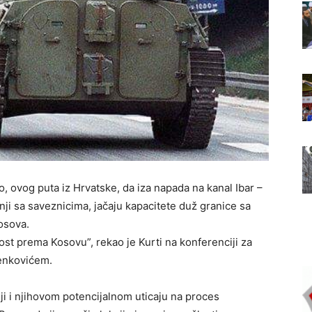
o, ovog puta iz Hrvatske, da iza napada na kanal Ibar –
dnji sa saveznicima, jačaju kapacitete duž granice sa
osova.
st prema Kosovu”, rekao je Kurti na konferenciji za
enkovićem.
iji i njihovom potencijalnom uticaju na proces