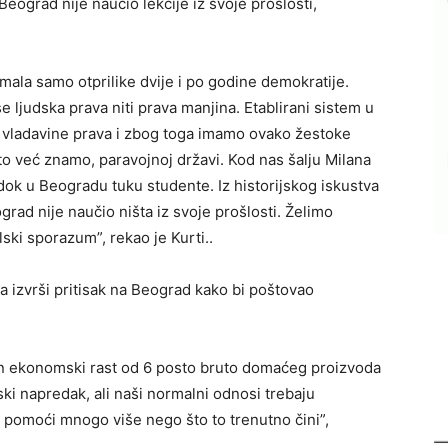
ograd nije naučio lekcije iz svoje prošlosti,
imala samo otprilike dvije i po godine demokratije.
e ljudska prava niti prava manjina. Etablirani sistem u
ma vladavine prava i zbog toga imamo ovako žestoke
o već znamo, paravojnoj državi. Kod nas šalju Milana
dok u Beogradu tuku studente. Iz historijskog iskustva
rad nije naučio ništa iz svoje prošlosti. Želimo
ki sporazum”, rekao je Kurti..
 da izvrši pritisak na Beograd kako bi poštovao
n ekonomski rast od 6 posto bruto domaćeg proizvoda
ki napredak, ali naši normalni odnosi trebaju
e pomoći mnogo više nego što to trenutno čini”,