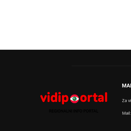
MA
Za v
Mail