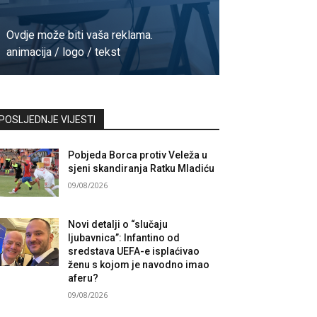
Ovdje može biti vaša reklama.
animacija / logo / tekst
Kontaktirajte nas
POSLJEDNJE VIJESTI
Pobjeda Borca protiv Veleža u
sjeni skandiranja Ratku Mladiću
09/08/2026
Novi detalji o “slučaju
ljubavnica”: Infantino od
sredstava UEFA-e isplaćivao
ženu s kojom je navodno imao
aferu?
09/08/2026