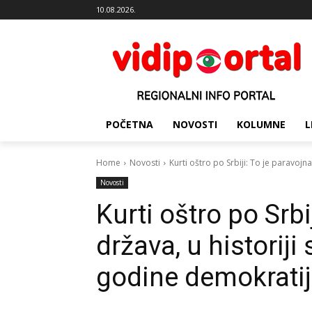
10.08.2026.
POČETNA
NOVOSTI
KOLUMNE
L
Home
Novosti
Kurti oštro po Srbiji: To je paravojna 
Novosti
Kurti oštro po Srbi
država, u historiji 
godine demokrati