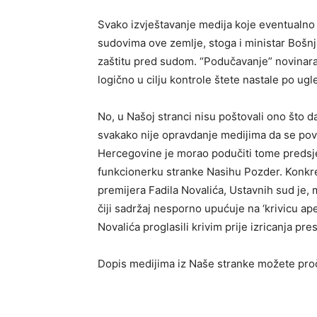
Svako izvještavanje medija koje eventualno
sudovima ove zemlje, stoga i ministar Bošnjak
zaštitu pred sudom. “Podučavanje” novinara
logično u cilju kontrole štete nastale po ugl
No, u Našoj stranci nisu poštovali ono što d
svakako nije opravdanje medijima da se pov
Hercegovine je morao podučiti tome predsje
funkcionerku stranke Nasihu Pozder. Konkret
premijera Fadila Novalića, Ustavnih sud je, m
čiji sadržaj nesporno upućuje na ‘krivicu ape
Novalića proglasili krivim prije izricanja pre
Dopis medijima iz Naše stranke možete proči