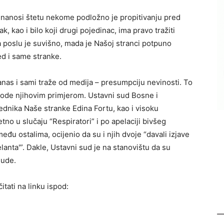
 nanosi štetu nekome podložno je propitivanju pred
, kao i bilo koji drugi pojedinac, ima pravo tražiti
 poslu je suvišno, mada je Našoj stranci potpuno
ed i same stranke.
anas i sami traže od medija – presumpciju nevinosti. To
ode njihovim primjerom. Ustavni sud Bosne i
dnika Naše stranke Edina Fortu, kao i visoku
no u slučaju “Respiratori” i po apelaciji bivšeg
eđu ostalima, ocijenio da su i njih dvoje “davali izjave
lanta'”. Dakle, Ustavni sud je na stanovištu da su
sude.
tati na linku ispod: