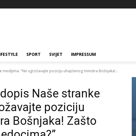
IFESTYLE
SPORT
SVIJET
IMPRESSUM
ke medijima: "Ne ugrožavajte poziciju uhapšenog ministra Bošnjaka!...
i dopis Naše stranke
ožavajte poziciju
ra Bošnjaka! Zašto
vjedocima?”