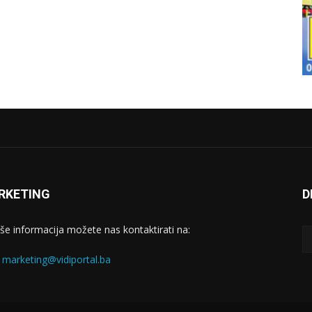
RKETING
D
iše informacija možete nas kontaktirati na:
:
marketing@vidiportal.ba