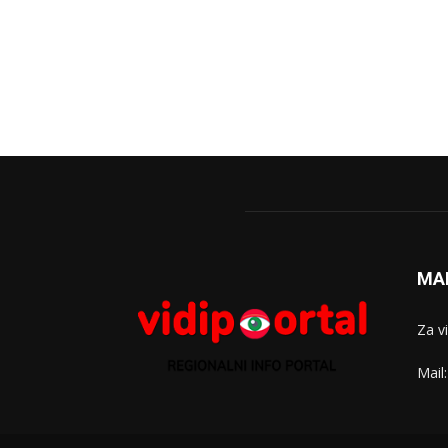
MA
Za v
Mail