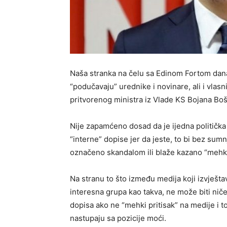
Naša stranka na čelu sa Edinom Fortom danas
“podučavaju” urednike i novinare, ali i vlasn
pritvorenog ministra iz Vlade KS Bojana Boš
Nije zapamćeno dosad da je ijedna politička
“interne” dopise jer da jeste, to bi bez sumn
označeno skandalom ili blaže kazano “mehk
Na stranu to što između medija koji izvještava
interesna grupa kao takva, ne može biti niče
dopisa ako ne “mehki pritisak” na medije i to
nastupaju sa pozicije moći.