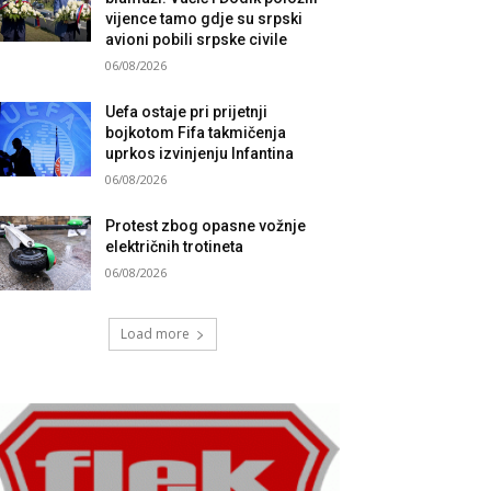
vijence tamo gdje su srpski
avioni pobili srpske civile
06/08/2026
Uefa ostaje pri prijetnji
bojkotom Fifa takmičenja
uprkos izvinjenju Infantina
06/08/2026
Protest zbog opasne vožnje
električnih trotineta
06/08/2026
Load more