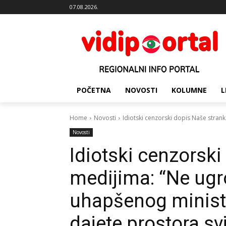
07.08.2026.
POČETNA
NOVOSTI
KOLUMNE
L
Home
Novosti
Idiotski cenzorski dopis Naše stran
Novosti
Idiotski cenzorsk
medijima: “Ne ugr
uhapšenog minist
dajete prostora s