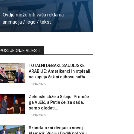
Ovdje može biti vaša reklama.
animacija / logo / tekst
Kontaktirajte nas
POSLJEDNJE VIJESTI
TOTALNI DEBAKL SAUDIJSKE
ARABIJE: Amerikanci ih otpisali,
ne kupuju čak ni njihovu naftu
06/08/2026
Zelenski stiže u Srbiju: Primiće
ga Vučić, a Putin će, za sada,
samo gledati…
06/08/2026
Skandalozni dvojac u novoj
blamaži: Vučić i Dodik položili