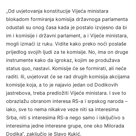
„Od uvjetovanja konstitucije Vijeća ministara
blokadom formiranja komisija državnoga parlamenta
odustali su onog časa kada je postalo izvjesno da bi
im i komisije i državni parlament, a i Vijeće ministara,
mogli izmaći iz ruku. Vidite kako preko noći poslaše
prijedlog svojih ljudi za te komisije. No, ima on druge
instrumente kako da igrokaz, kojim se produžava
status quo, nastavi. Komisije će se formirati, ali neće
raditi. Ili, uvjetovat će se rad drugih komisija akcijama
komisije koja, a to je najavio jedan od Dodikovih
jastrebova, treba predložiti Vijeće ministara. I sve to
obrazlažu obranom interesa RS-a i srpskog naroda –
iako, sve to nema nikakve veze niti sa interesima
Srba, niti s interesima RS-a nego samo i isključivo s
interesima jedne interesne grupe, one oko Milorada
Dodika“, zaključio je Slavo Kukić.