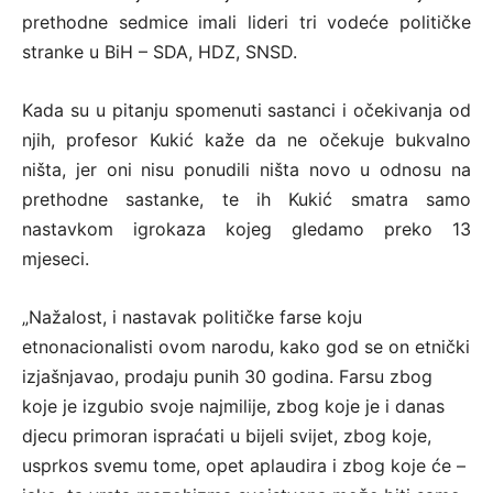
prethodne sedmice imali lideri tri vodeće političke
stranke u BiH – SDA, HDZ, SNSD.
Kada su u pitanju spomenuti sastanci i očekivanja od
njih, profesor Kukić kaže da ne očekuje bukvalno
ništa, jer oni nisu ponudili ništa novo u odnosu na
prethodne sastanke, te ih Kukić smatra samo
nastavkom igrokaza kojeg gledamo preko 13
mjeseci.
„Nažalost, i nastavak političke farse koju
etnonacionalisti ovom narodu, kako god se on etnički
izjašnjavao, prodaju punih 30 godina. Farsu zbog
koje je izgubio svoje najmilije, zbog koje je i danas
djecu primoran ispraćati u bijeli svijet, zbog koje,
usprkos svemu tome, opet aplaudira i zbog koje će –