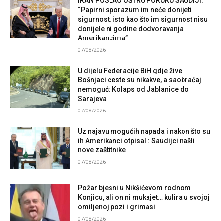
IRAN POSLAO OŠTRU PORUKU SAUDIJI:
“Papirni sporazum im neće donijeti
sigurnost, isto kao što im sigurnost nisu
donijele ni godine dodvoravanja
Amerikancima”
07/08/2026
U dijelu Federacije BiH gdje žive
Bošnjaci ceste su nikakve, a saobraćaj
nemoguć: Kolaps od Jablanice do
Sarajeva
07/08/2026
Uz najavu mogućih napada i nakon što su
ih Amerikanci otpisali: Saudijci našli
nove zaštitnike
07/08/2026
Požar bjesni u Nikšićevom rodnom
Konjicu, ali on ni mukajet… kulira u svojoj
omiljenoj pozi i grimasi
07/08/2026