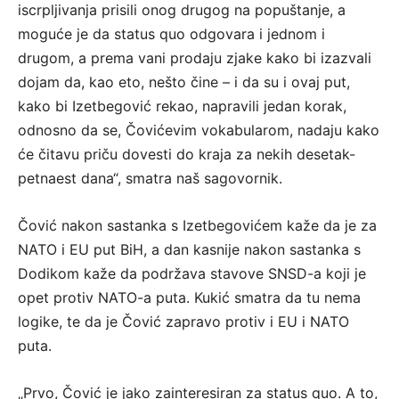
iscrpljivanja prisili onog drugog na popuštanje, a
moguće je da status quo odgovara i jednom i
drugom, a prema vani prodaju zjake kako bi izazvali
dojam da, kao eto, nešto čine – i da su i ovaj put,
kako bi Izetbegović rekao, napravili jedan korak,
odnosno da se, Čovićevim vokabularom, nadaju kako
će čitavu priču dovesti do kraja za nekih desetak-
petnaest dana“, smatra naš sagovornik.
Čović nakon sastanka s Izetbegovićem kaže da je za
NATO i EU put BiH, a dan kasnije nakon sastanka s
Dodikom kaže da podržava stavove SNSD-a koji je
opet protiv NATO-a puta. Kukić smatra da tu nema
logike, te da je Čović zapravo protiv i EU i NATO
puta.
„Prvo, Čović je jako zainteresiran za status quo. A to,