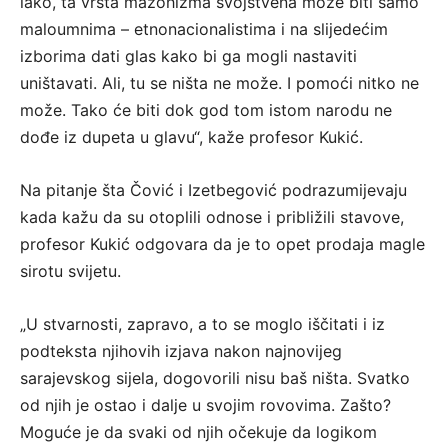
iako, ta vrsta mazohizma svojstvena može biti samo
maloumnima – etnonacionalistima i na slijedećim
izborima dati glas kako bi ga mogli nastaviti
uništavati. Ali, tu se ništa ne može. I pomoći nitko ne
može. Tako će biti dok god tom istom narodu ne
dođe iz dupeta u glavu“, kaže profesor Kukić.
Na pitanje šta Čović i Izetbegović podrazumijevaju
kada kažu da su otoplili odnose i približili stavove,
profesor Kukić odgovara da je to opet prodaja magle
sirotu svijetu.
„U stvarnosti, zapravo, a to se moglo iščitati i iz
podteksta njihovih izjava nakon najnovijeg
sarajevskog sijela, dogovorili nisu baš ništa. Svatko
od njih je ostao i dalje u svojim rovovima. Zašto?
Moguće je da svaki od njih očekuje da logikom