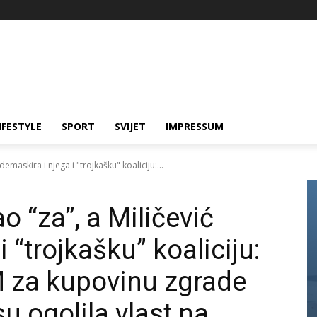
IFESTYLE
SPORT
SVIJET
IMPRESSUM
emaskira i njega i "trojkašku" koaliciju:...
o “za”, a Miličević
 “trojkašku” koaliciju:
M za kupovinu zgrade
 ogolila vlast na