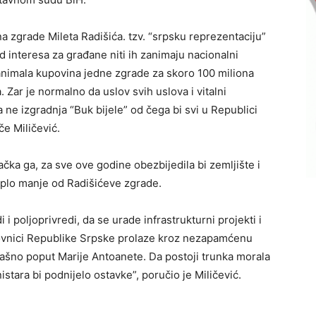
ina zgrade Mileta Radišića. tzv. “srpsku reprezentaciju”
 interesa za građane niti ih zanimaju nacionalni
 zanimala kupovina jedne zgrade za skoro 100 miliona
. Zar je normalno da uslov svih uslova i vitalni
 ne izgradnja “Buk bijele” od čega bi svi u Republici
če Miličević.
ačka ga, za sve ove godine obezbijedila bi zemljište i
uplo manje od Radišićeve zgrade.
i poljoprivredi, da se urade infrastrukturni projekti i
novnici Republike Srpske prolaze kroz nezapamćenu
alašno poput Marije Antoanete. Da postoji trunka morala
stara bi podnijelo ostavke”, poručio je Miličević.