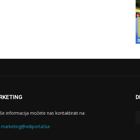
RKETING
D
iše informacija možete nas kontaktirati na:
:
marketing@vidiportal.ba