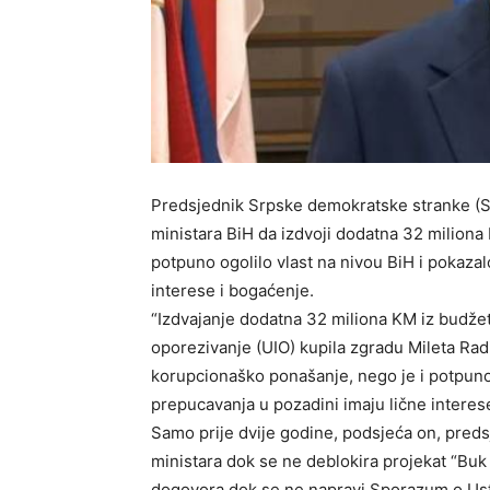
Predsjednik Srpske demokratske stranke (SD
ministara BiH da izdvoji dodatna 32 miliona
potpuno ogolilo vlast na nivou BiH i pokazal
interese i bogaćenje.
“Izdvajanje dodatna 32 miliona KM iz budžeta
oporezivanje (UIO) kupila zgradu Mileta Rad
korupcionaško ponašanje, nego je i potpuno 
prepucavanja u pozadini imaju lične interes
Samo prije dvije godine, podsjeća on, pred
ministara dok se ne deblokira projekat “Buk b
dogovora dok se ne napravi Sporazum o Us