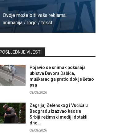
Ovdje može biti vaša reklama.
animacija / logo / tekst
Kontaktirajte nas
POSLJEDNJE VIJESTI
Pojavio se snimak pokušaja
ubistva Davora Dabića,
muškarac ga pratio dok je šetao
psa
08/08/2026
Zagrljaj Zelenskog i Vučića u
Beogradu izazvao haos u
Srbiji,režimski mediji dotakli
dno…
08/08/2026