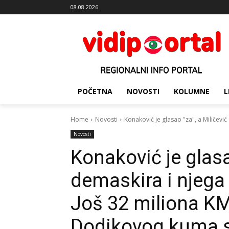
08.08.2026.
POČETNA
NOVOSTI
KOLUMNE
L
Home
Novosti
Konaković je glasao "za", a Miličević d
Novosti
Konaković je glasa
demaskira i njega i
Još 32 miliona K
Dodikovog kuma su