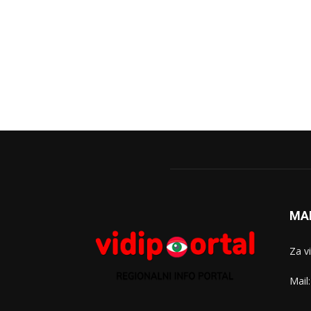
MA
Za v
Mail