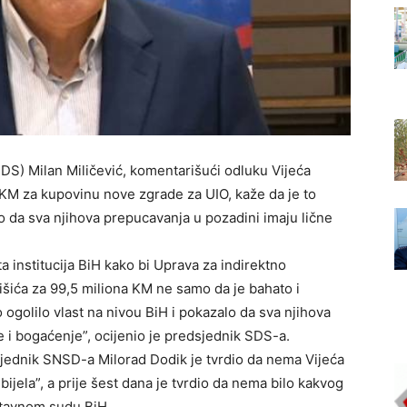
S) Milan Miličević, komentarišući odluku Vijeća
 KM za kupovinu nove zgrade za UIO, kaže da je to
o da sva njihova prepucavanja u pozadini imaju lične
 institucija BiH kako bi Uprava za indirektno
išića za 99,5 miliona KM ne samo da je bahato i
ogolilo vlast na nivou BiH i pokazalo da sva njihova
e i bogaćenje”, ocijenio je predsjednik SDS-a.
sjednik SNSD-a Milorad Dodik je tvrdio da nema Vijeća
ijela”, a prije šest dana je tvrdio da nema bilo kakvog
tavnom sudu BiH.