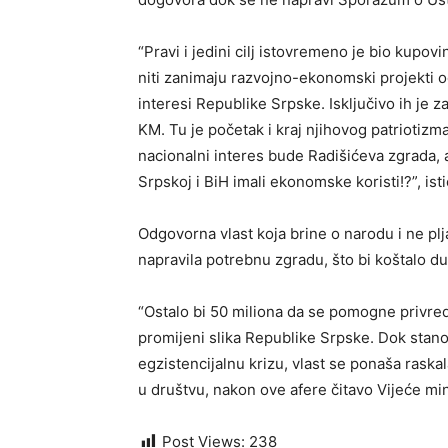
“Pravi i jedini cilj istovremeno je bio kupov
niti zanimaju razvojno-ekonomski projekti od
interesi Republike Srpske. Isključivo ih je
KM. Tu je početak i kraj njihovog patriotizma
nacionalni interes bude Radišićeva zgrada, a
Srpskoj i BiH imali ekonomske koristi!?”, isti
Odgovorna vlast koja brine o narodu i ne plj
napravila potrebnu zgradu, što bi koštalo d
“Ostalo bi 50 miliona da se pomogne privredi 
promijeni slika Republike Srpske. Dok sta
egzistencijalnu krizu, vlast se ponaša rask
u društvu, nakon ove afere čitavo Vijeće mini
Post Views:
238