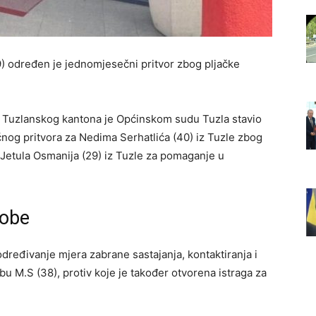
9) određen je jednomjesečni pritvor zbog pljačke
va Tuzlanskog kantona je Općinskom sudu Tuzla stavio
nog pritvora za Nedima Serhatlića (40) iz Tuzle zbog
 Jetula Osmanija (29) iz Tuzle za pomaganje u
sobe
određivanje mjera zabrane sastajanja, kontaktiranja i
u M.S (38), protiv koje je također otvorena istraga za