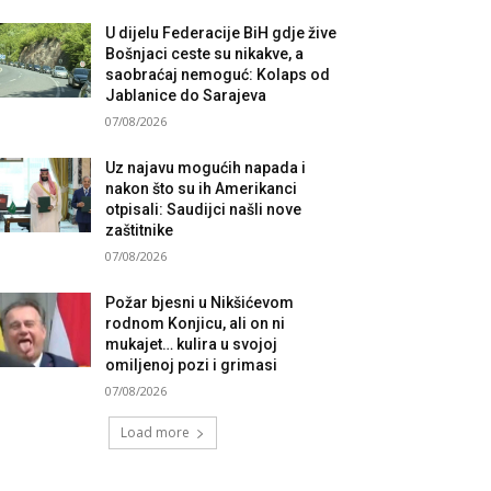
U dijelu Federacije BiH gdje žive
Bošnjaci ceste su nikakve, a
saobraćaj nemoguć: Kolaps od
Jablanice do Sarajeva
07/08/2026
Uz najavu mogućih napada i
nakon što su ih Amerikanci
otpisali: Saudijci našli nove
zaštitnike
07/08/2026
Požar bjesni u Nikšićevom
rodnom Konjicu, ali on ni
mukajet… kulira u svojoj
omiljenoj pozi i grimasi
07/08/2026
Load more