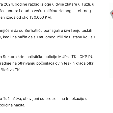
a 2024. godine razbio izloge u dvije zlatare u Tuzli, u
ušao unutra i otuđio veću količinu zlatnog i srebrnog
kupan iznos od oko 130.000 KM.
jičeni da su Serhatliću pomagali u izvršenju teških
e, kao i na način da su mu omogućili da u stanu koji su
ka Sektora kriminalističke policije MUP-a TK i OKP PU
adnje na otkrivanju počinilaca ovih teških krađa otkrili
žilaštva TK.
Tužilaštva, obavljeni su pretresi na tri lokacije u
oličina nakita.