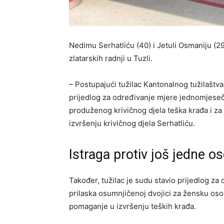
Nedimu Serhatliću (40) i Jetuli Osmaniju (2
zlatarskih radnji u Tuzli.
– Postupajući tužilac Kantonalnog tužilašt
prijedlog za određivanje mjere jednomjeseč
produženog krivičnog djela teška krađa i za
izvršenju krivičnog djela Serhatliću.
Istraga protiv još jedne o
Također, tužilac je sudu stavio prijedlog za 
prilaska osumnjičenoj dvojici za žensku osob
pomaganje u izvršenju teških krađa.