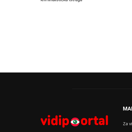
MA
Za v