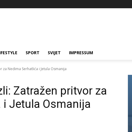
IFESTYLE
SPORT
SVIJET
IMPRESSUM
or za Nedima Serhatlića i Jetula Osmanija
li: Zatražen pritvor za
 i Jetula Osmanija