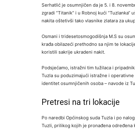
Serhatlić je osumnjičen da je 5. i 8. novembr
zgradi “Titanik“ i u Robnoj kući “Tuzlanka“ 
nakita oštetivši tako vlasnike zlatara za u
Osmani i tridesetosmogodišnja M.S su osumn
krađa obilazeći prethodno sa njim te lokacij
koristili sakrije ukradeni nakit.
Podsjećamo, istražni tim tužilaca i pripadni
Tuzla su poduzimajući istražne i operativne r
identitet osumnjičenih osoba – navode iz Tu
Pretresi na tri lokacije
Po naredbi Općinskog suda Tuzla i po nalogu 
Tuzli, prilikog kojih je pronađena određena k