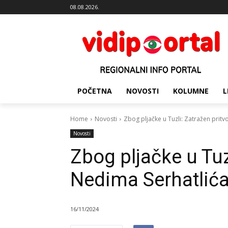
08.08.2026.
POČETNA
NOVOSTI
KOLUMNE
L
Home
Novosti
Zbog pljačke u Tuzli: Zatražen pritv
Novosti
Zbog pljačke u Tuz
Nedima Serhatlića
16/11/2024