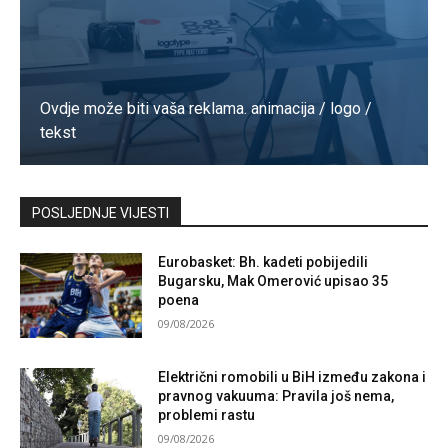
Ovdje može biti vaša reklama. animacija / logo /
tekst
Kontaktirajte nas
POSLJEDNJE VIJESTI
Eurobasket: Bh. kadeti pobijedili
Bugarsku, Mak Omerović upisao 35
poena
09/08/2026
Električni romobili u BiH između zakona i
pravnog vakuuma: Pravila još nema,
problemi rastu
09/08/2026