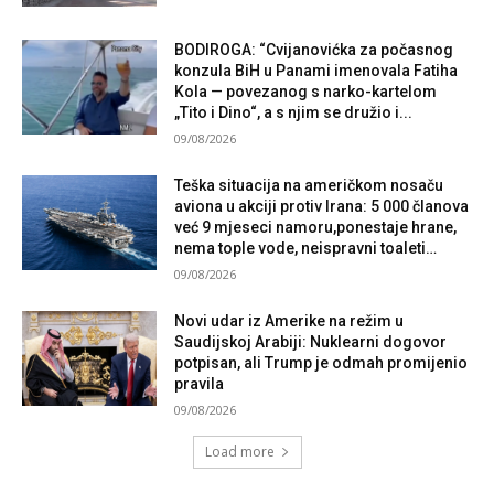
BODIROGA: “Cvijanovićka za počasnog
konzula BiH u Panami imenovala Fatiha
Kola — povezanog s narko-kartelom
„Tito i Dino“, a s njim se družio i...
09/08/2026
Teška situacija na američkom nosaču
aviona u akciji protiv Irana: 5 000 članova
već 9 mjeseci namoru,ponestaje hrane,
nema tople vode, neispravni toaleti…
09/08/2026
Novi udar iz Amerike na režim u
Saudijskoj Arabiji: Nuklearni dogovor
potpisan, ali Trump je odmah promijenio
pravila
09/08/2026
Load more