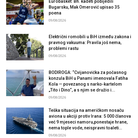
Eurobasket: Bh. kadeti pobijedili
Bugarsku, Mak Omerović upisao 35
poena
09/08/2026
Električni romobili u BiH između zakona i
pravnog vakuuma: Pravila još nema,
problemi rastu
09/08/2026
BODIROGA: “Cvijanovićka za počasnog
konzula BiH u Panami imenovala Fatiha
Kola — povezanog s narko-kartelom
„Tito i Dino“, a s njim se družio i...
09/08/2026
Teška situacija na američkom nosaču
aviona u akciji protiv Irana: 5 000 članova
već 9 mjeseci namoru,ponestaje hrane,
nema tople vode, neispravni toaleti…
09/08/2026