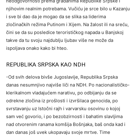
neodgovornosti prema građanima Republike Srpske i
njihovim realnim potrebama. Vučiću je srce bilo u Kazanju
i sve bi dao da je mogao da se slika sa liderima
zločinačkih režima Putinom i Xijem. Na žalost ili na sreću,
čini se da su posledice terorističkog napada u Banjskoj
takve da tu svoju najdublju ljubav više ne može da
ispoljava onako kako bi hteo.
REPUBLIKA SRPSKA KAO NDH
-Od svih delova bivše Jugoslavije, Republika Srpska
danas nesumnjivo najviše liči na NDH. Po nacionalističko-
klerikalnom vladajućem narativu, po odbijanju da se
odrekne zločina iz prošlosti i izvršilaca genocida, po
svrstavanju uz Istočni rajh i varvarsku osovinu o kojoj
sam već govorio, i po bezobzirnosti i bahatim slavljima
nad otvorenim ranama komšija Bošnjaka, baš onda kad i
dan danas još uvek ukopavaju svoje mrtve. Time