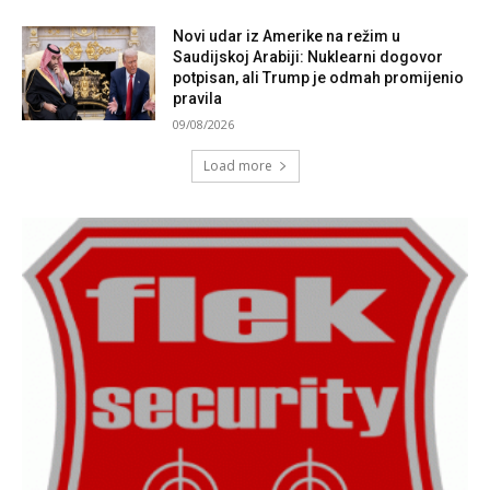
Novi udar iz Amerike na režim u
Saudijskoj Arabiji: Nuklearni dogovor
potpisan, ali Trump je odmah promijenio
pravila
09/08/2026
Load more