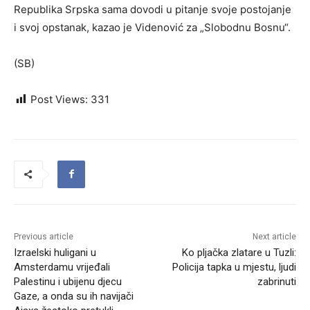
Republika Srpska sama dovodi u pitanje svoje postojanje
i svoj opstanak, kazao je Videnović za „Slobodnu Bosnu“.
(SB)
Post Views:
331
Previous article
Next article
Izraelski huligani u
Ko pljačka zlatare u Tuzli:
Amsterdamu vrijeđali
Policija tapka u mjestu, ljudi
Palestinu i ubijenu djecu
zabrinuti
Gaze, a onda su ih navijači