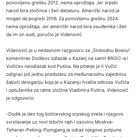
ponovljenu grešku 2012. nema oproštaja. Jer srpski
narod bira zločince i želi diktaturu. Američki narod je
mogao da pogreši 2016. Za ponovljenu grešku 2024.
nema oproštaja. Jer američki narod bira osuđenika i želi
da im on sudi, poručio je Videnović.
Videnović je u nedavnom razgovoru za „Slobodnu Bosnu“
komentirao Dodikov odlazak u Kazanj na samit BRISC-a i
Vučićev neodlazak kod Putina. Na pitanje je li Vučić
odigrao još jednu predstavu za međunarodnu zajednicu
šaljući delegaciju koja je u Kazanju hvalila odnose Vučića
i optuženika za ratne zločine Vladimira Putina, Videnović
je odgovorio:
-Dodik je deo tog ljotićevskog srpskog sveta i njegovo
svrstavanje uz novi Istočni rajh i osovinu Moskva-
Teheran-Peking-Pjongjang je odraz njegove potpune