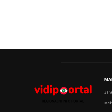
MA
Za v
Mail