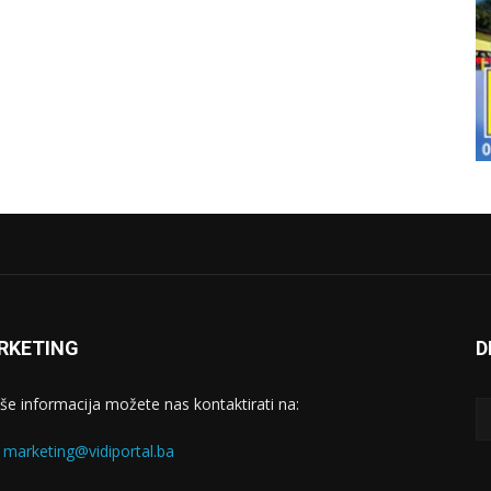
RKETING
D
iše informacija možete nas kontaktirati na:
:
marketing@vidiportal.ba