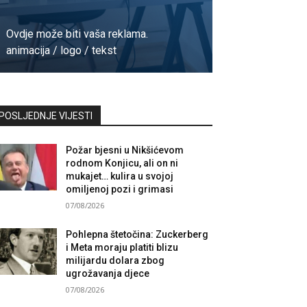
Ovdje može biti vaša reklama.
animacija / logo / tekst
Kontaktirajte nas
POSLJEDNJE VIJESTI
Požar bjesni u Nikšićevom
rodnom Konjicu, ali on ni
mukajet… kulira u svojoj
omiljenoj pozi i grimasi
07/08/2026
Pohlepna štetočina: Zuckerberg
i Meta moraju platiti blizu
milijardu dolara zbog
ugrožavanja djece
07/08/2026