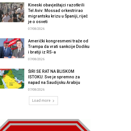
Kineski obavještajci razotkrili
Tel Aviv: Mossad orkestrirao
migrantsku krizu u Španiji, riječ
je o osveti
07/08/2026
Američki kongresmeni traže od
Trampa da vrati sankcije Dodiku
i bratiji iz RS-a
07/08/2026
ŠIRI SE RAT NA BLISKOM
ISTOKU: Sve je spremno za
napad na Saudijsku Arabiju
07/08/2026
Load more