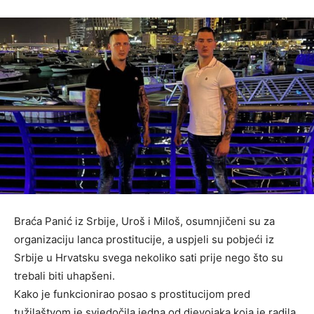
Braća Panić iz Srbije, Uroš i Miloš, osumnjičeni su za
organizaciju lanca prostitucije, a uspjeli su pobjeći iz
Srbije u Hrvatsku svega nekoliko sati prije nego što su
trebali biti uhapšeni.
Kako je funkcionirao posao s prostitucijom pred
tužilaštvom je svjedočila jedna od djevojaka koja je radila