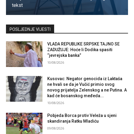
tekst
Kontaktirajte nas
POSLJEDNJE VIJESTI
VLADA REPUBLIKE SRPSKE TAJNO SE
ZADUŽUJE: Hoće li Dodika spasiti
“jevrejska banka”
10/08/2026
Kusovac: Negator genocida iz Laktaša
ne hvali se da je Vučić primio svog
novog prijatelja Zelenskog a ne Putina. A
kad će bosanskog međeda...
10/08/2026
Pobjeda Borca protiv Veleža u sjeni
skandiranja Ratku Mladiću
09/08/2026