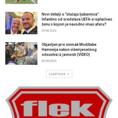
Novi detalji o “slučaju ljubavnica”:
Infantino od sredstava UEFA-e isplaćivao
ženu s kojom je navodno imao aferu?
09/08/2026
Objavljen prvi snimak Modžtabe
Hamneija nakon višemjesečnog
odsustva iz javnosti (VIDEO)
09/08/2026
Load more