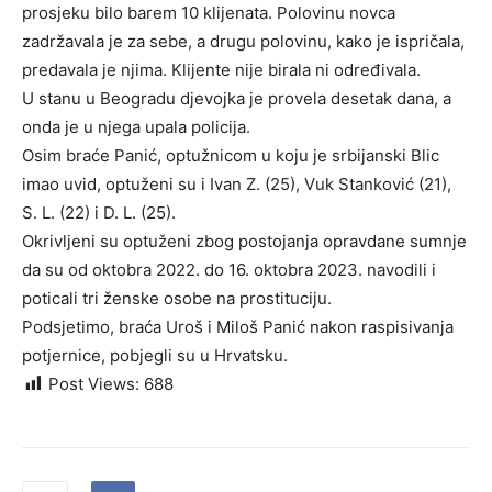
prosjeku bilo barem 10 klijenata. Polovinu novca
zadržavala je za sebe, a drugu polovinu, kako je ispričala,
predavala je njima. Klijente nije birala ni određivala.
U stanu u Beogradu djevojka je provela desetak dana, a
onda je u njega upala policija.
Osim braće Panić, optužnicom u koju je srbijanski Blic
imao uvid, optuženi su i Ivan Z. (25), Vuk Stanković (21),
S. L. (22) i D. L. (25).
Okrivljeni su optuženi zbog postojanja opravdane sumnje
da su od oktobra 2022. do 16. oktobra 2023. navodili i
poticali tri ženske osobe na prostituciju.
Podsjetimo, braća Uroš i Miloš Panić nakon raspisivanja
potjernice, pobjegli su u Hrvatsku.
Post Views:
688