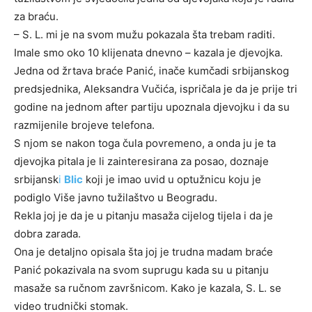
za braću.
– S. L. mi je na svom mužu pokazala šta trebam raditi.
Imale smo oko 10 klijenata dnevno – kazala je djevojka.
Jedna od žrtava braće Panić, inače kumčadi srbijanskog
predsjednika, Aleksandra Vučića, ispričala je da je prije tri
godine na jednom after partiju upoznala djevojku i da su
razmijenile brojeve telefona.
S njom se nakon toga čula povremeno, a onda ju je ta
djevojka pitala je li zainteresirana za posao, doznaje
srbijansk
i
Blic
koji je imao uvid u optužnicu koju je
podiglo Više javno tužilaštvo u Beogradu.
Rekla joj je da je u pitanju masaža cijelog tijela i da je
dobra zarada.
Ona je detaljno opisala šta joj je trudna madam braće
Panić pokazivala na svom suprugu kada su u pitanju
masaže sa ručnom završnicom. Kako je kazala, S. L. se
video trudnički stomak.