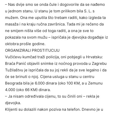
– Nas dvije smo se onda čule i dogovorile da se nađemo
u jednom stanu. U stanu je tom prilikom bila S. L. s
mužem. Ona me uputila što trebam raditi, kako izgleda ta
masaža i na kraju ručna završnica. Tada mi je rečeno da
ne smijem ništa više od toga raditi, a ona je sve to
pokazala na svom mužu – ispričala je djevojka događaje iz
oktobra prošle godine.
ORGANIZIRALI PROSTITUCIJU
Vučićevu kumčad traži policija, oni pobjegli u Hrvatsku:
Braća Panić objavili snimke iz noćnog provoda u Zagrebu
Tužilaštvu je ispričala da su joj rekli da je sve legalno i da
će se brinuti o njoj. Cijena usluga u stanu u centru
Beograda bila je 6.000 dinara (oko 100 KM, a u Zemunu
4.000 (oko 66 KM) dinara.
– Ja nisam određivala cijenu, to su činili oni – rekla je
djevojka.
Klijenti su dolazili nakon poziva na telefon. Dnevno je u