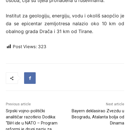
osoba, čija su tijela pronađena u ruševinama.
Institut za geologiju, energiju, vodu i okoliš saopćio je
da se epicentar zemljotresa nalazio oko 10 km od
obalnog grada Drača i 31 km od Tirane.
Post Views:
323
Previous article
Next article
Srpski vojno-politički
Bayern deklasirao Zvezdu u
analitičar razotkrio Dodika:
Beogradu, Atalanta bolja od
“BiH ide u NATO – Program
Dinama
reformi je drugi naziv za