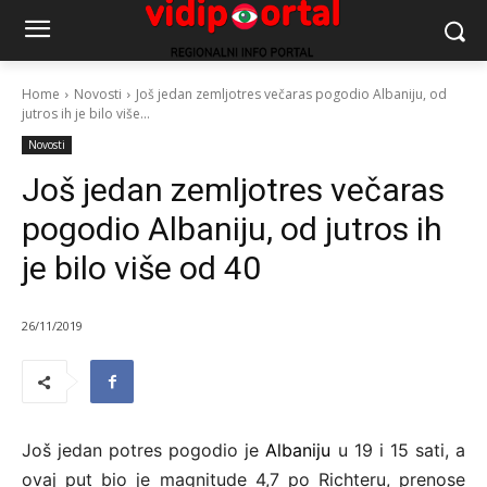
Home
Novosti
Još jedan zemljotres večaras pogodio Albaniju, od
jutros ih je bilo više...
Novosti
Još jedan zemljotres večaras
pogodio Albaniju, od jutros ih
je bilo više od 40
26/11/2019
Još jedan potres pogodio je
Albaniju
u 19 i 15 sati, a
ovaj put bio je magnitude 4,7 po Richteru, prenose