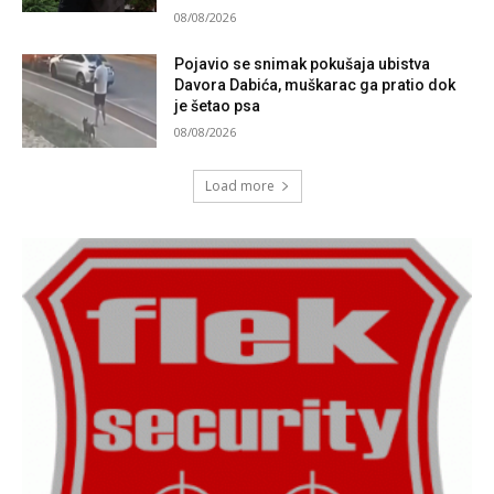
08/08/2026
Pojavio se snimak pokušaja ubistva
Davora Dabića, muškarac ga pratio dok
je šetao psa
08/08/2026
Load more