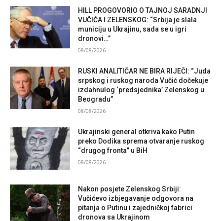
HILL PROGOVORIO O TAJNOJ SARADNJI
VUČIĆA I ZELENSKOG: “Srbija je slala
municiju u Ukrajinu, sada se u igri
dronovi…”
08/08/2026
RUSKI ANALITIČAR NE BIRA RIJEČI: “Juda
srpskog i ruskog naroda Vučić dočekuje
izdahnulog ‘predsjednika’ Zelenskog u
Beogradu”
08/08/2026
Ukrajinski general otkriva kako Putin
preko Dodika sprema otvaranje ruskog
“drugog fronta” u BiH
08/08/2026
Nakon posjete Zelenskog Srbiji:
Vučićevo izbjegavanje odgovora na
pitanja o Putinu i zajedničkoj fabrici
dronova sa Ukrajinom