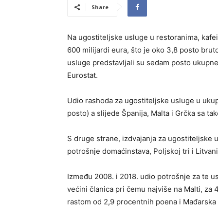
Share
Na ugostiteljske usluge u restoranima, kaf
600 milijardi eura, što je oko 3,8 posto br
usluge predstavljali su sedam posto ukupne 
Eurostat.
Udio rashoda za ugostiteljske usluge u ukupn
posto) a slijede Španija, Malta i Grčka sa t
S druge strane, izdvajanja za ugostiteljske 
potrošnje domaćinstava, Poljskoj tri i Litvani
Između 2008. i 2018. udio potrošnje za te 
većini članica pri čemu najviše na Malti, za 
rastom od 2,9 procentnih poena i Mađarska 