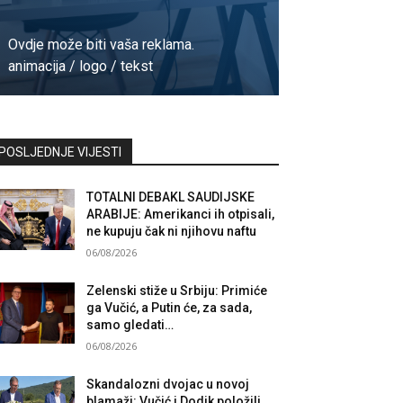
Ovdje može biti vaša reklama.
animacija / logo / tekst
Kontaktirajte nas
POSLJEDNJE VIJESTI
TOTALNI DEBAKL SAUDIJSKE
ARABIJE: Amerikanci ih otpisali,
ne kupuju čak ni njihovu naftu
06/08/2026
Zelenski stiže u Srbiju: Primiće
ga Vučić, a Putin će, za sada,
samo gledati…
06/08/2026
Skandalozni dvojac u novoj
blamaži: Vučić i Dodik položili