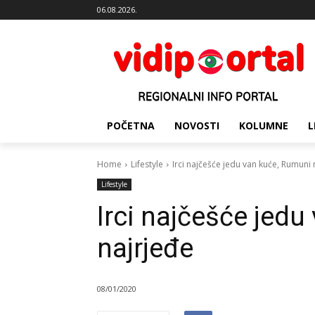
06.08.2026.
POČETNA
NOVOSTI
KOLUMNE
L
Home
Lifestyle
Irci najčešće jedu van kuće, Rumuni 
Lifestyle
Irci najčešće jed
najrjeđe
08/01/2020