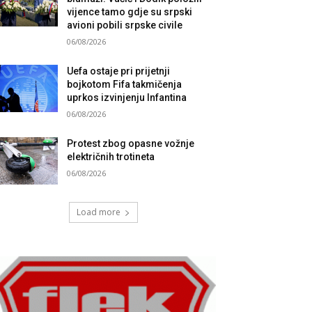
vijence tamo gdje su srpski
avioni pobili srpske civile
06/08/2026
Uefa ostaje pri prijetnji
bojkotom Fifa takmičenja
uprkos izvinjenju Infantina
06/08/2026
Protest zbog opasne vožnje
električnih trotineta
06/08/2026
Load more