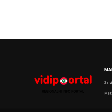
MA
Za v
Mail