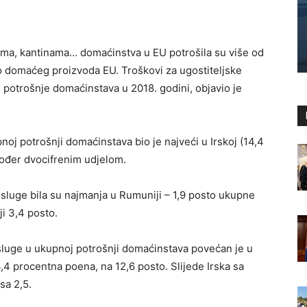
eima, kantinama… domaćinstva u EU potrošila su više od
uto domaćeg proizvoda EU. Troškovi za ugostiteljske
potrošnje domaćinstava u 2018. godini, objavio je
oj potrošnji domaćinstava bio je najveći u Irskoj (14,4
akođer dvocifrenim udjelom.
usluge bila su najmanja u Rumuniji – 1,9 posto ukupne
ji 3,4 posto.
usluge u ukupnoj potrošnji domaćinstava povećan je u
4,4 procentna poena, na 12,6 posto. Slijede Irska sa
sa 2,5.