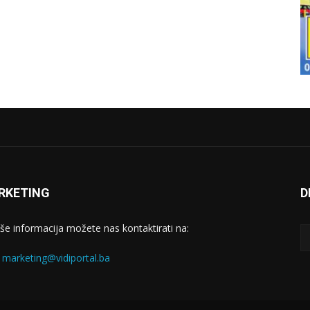
RKETING
D
iše informacija možete nas kontaktirati na:
:
marketing@vidiportal.ba