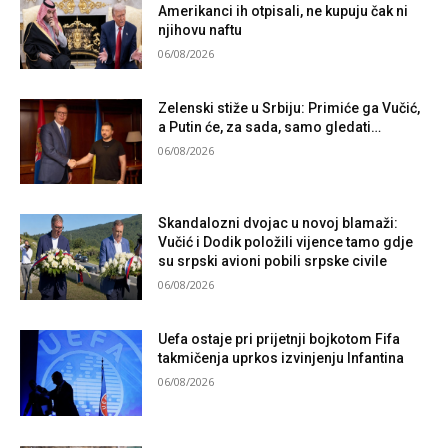
Amerikanci ih otpisali, ne kupuju čak ni
njihovu naftu
06/08/2026
Zelenski stiže u Srbiju: Primiće ga Vučić,
a Putin će, za sada, samo gledati…
06/08/2026
Skandalozni dvojac u novoj blamaži:
Vučić i Dodik položili vijence tamo gdje
su srpski avioni pobili srpske civile
06/08/2026
Uefa ostaje pri prijetnji bojkotom Fifa
takmičenja uprkos izvinjenju Infantina
06/08/2026