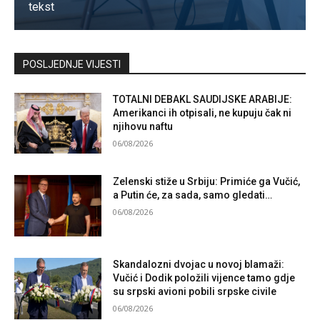
tekst
Kontaktirajte nas
POSLJEDNJE VIJESTI
TOTALNI DEBAKL SAUDIJSKE ARABIJE:
Amerikanci ih otpisali, ne kupuju čak ni
njihovu naftu
06/08/2026
Zelenski stiže u Srbiju: Primiće ga Vučić,
a Putin će, za sada, samo gledati…
06/08/2026
Skandalozni dvojac u novoj blamaži:
Vučić i Dodik položili vijence tamo gdje
su srpski avioni pobili srpske civile
06/08/2026