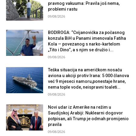
pravnog vakuuma: Pravila još nema,
problemi rastu
09/08/2026
BODIROGA: “Cvijanovićka za počasnog
konzula BiH u Panami imenovala Fatiha
Kola — povezanog s narko-kartelom
„Tito i Dino“, a s njim se družio i...
09/08/2026
Teška situacija na američkom nosaču
aviona u akciji protiv Irana: 5 000 članova
već 9 mjeseci namoru,ponestaje hrane,
nema tople vode, neispravni toaleti…
09/08/2026
Novi udar iz Amerike na režim u
Saudijskoj Arabiji: Nuklearni dogovor
potpisan, ali Trump je odmah promijenio
pravila
09/08/2026