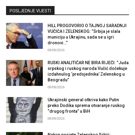
Kontaktirajte nas
POSLJEDNJE VIJESTI
HILL PROGOVORIO O TAJNOJ SARADNJI
VUČIĆA I ZELENSKOG: “Srbija je slala
municiju u Ukrajinu, sada se u igri
dronovi…”
08/08/2026
RUSKI ANALITIČAR NE BIRA RIJEČI: “Juda
srpskog i ruskog naroda Vučić dočekuje
izdahnulog ‘predsjednika’ Zelenskog u
Beogradu”
08/08/2026
Ukrajinski general otkriva kako Putin
preko Dodika sprema otvaranje ruskog
“drugog fronta” u BiH
08/08/2026
Nakon posjete Zelenskog Srbiji: