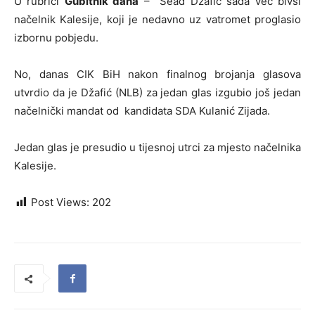
U rubrici
Gubitnik dana
– Sead Džafić sada već bivši
načelnik Kalesije, koji je nedavno uz vatromet proglasio
izbornu pobjedu.
No, danas CIK BiH nakon finalnog brojanja glasova
utvrdio da je Džafić (NLB) za jedan glas izgubio još jedan
načelnički mandat od kandidata SDA Kulanić Zijada.
Jedan glas je presudio u tijesnoj utrci za mjesto načelnika
Kalesije.
Post Views:
202