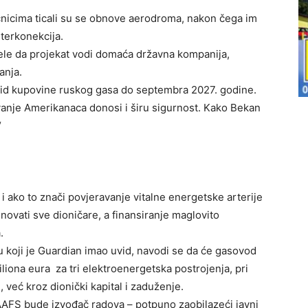
ičnicima ticali su se obnove aerodroma, nakon čega im
nterkonekcija.
le da projekat vodi domaća državna kompanija,
anja.
rekid kupovine ruskog gasa do septembra 2027. godine.
ovanje Amerikanaca donosi i širu sigurnost. Kako Bekan
“
k i ako to znači povjeravanje vitalne energetske arterije
novati sve dioničare, a finansiranje maglovito
.
 koji je Guardian imao uvid, navodi se da će gasovod
liona eura za tri elektroenergetska postrojenja, pri
 već kroz dionički kapital i zaduženje.
AFS bude izvođač radova – potpuno zaobilazeći javni