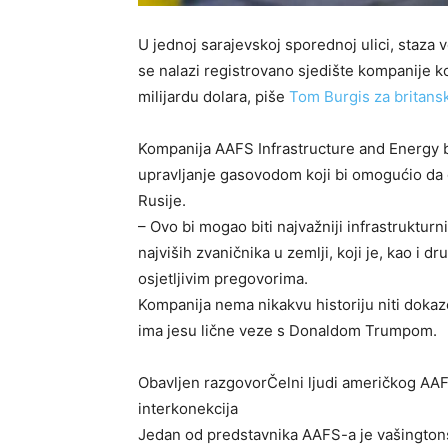
U jednoj sarajevskoj sporednoj ulici, staza vo
se nalazi registrovano sjedište kompanije ko
milijardu dolara, piše
Tom Burgis za britansk
Kompanija AAFS Infrastructure and Energy bl
upravljanje gasovodom koji bi omogućio da g
Rusije.
– Ovo bi mogao biti najvažniji infrastrukturn
najviših zvaničnika u zemlji, koji je, kao i 
osjetljivim pregovorima.
Kompanija nema nikakvu historiju niti dokaz
ima jesu lične veze s Donaldom Trumpom.
Obavljen razgovor
Čelni ljudi američkog AAF
interkonekcija
Jedan od predstavnika AAFS-a je vašingtons