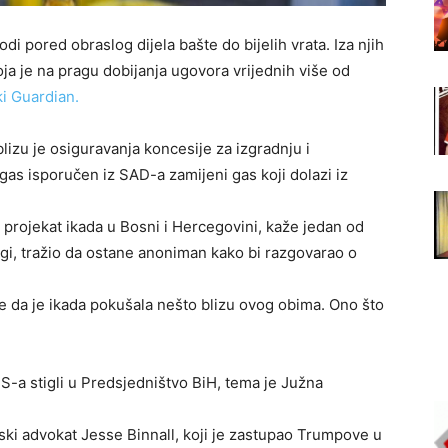
di pored obraslog dijela bašte do bijelih vrata. Iza njih
ja je na pragu dobijanja ugovora vrijednih više od
i Guardian.
izu je osiguravanja koncesije za izgradnju i
as isporučen iz SAD-a zamijeni gas koji dolazi iz
i projekat ikada u Bosni i Hercegovini, kaže jedan od
drugi, tražio da ostane anoniman kako bi razgovarao o
e da je ikada pokušala nešto blizu ovog obima. Ono što
S-a stigli u Predsjedništvo BiH, tema je Južna
ki advokat Jesse Binnall, koji je zastupao Trumpove u