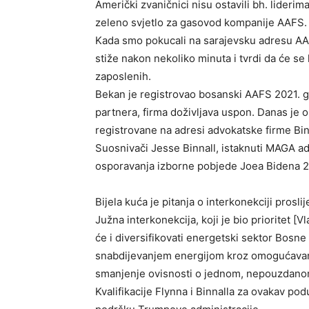
Američki zvaničnici nisu ostavili bh. lideri
zeleno svjetlo za gasovod kompanije AAFS.
Kada smo pokucali na sarajevsku adresu AA
stiže nakon nekoliko minuta i tvrdi da će se 
zaposlenih.
Bekan je registrovao bosanski AAFS 2021. g
partnera, firma doživljava uspon. Danas je 
registrovane na adresi advokatske firme Bi
Suosnivači Jesse Binnall, istaknuti MAGA advo
osporavanja izborne pobjede Joea Bidena 2
Bijela kuća je pitanja o interkonekciji prosl
Južna interkonekcija, koji je bio prioritet [V
će i diversifikovati energetski sektor Bosne
snabdijevanjem energijom kroz omogućavan
smanjenje ovisnosti o jednom, nepouzdanom
Kvalifikacije Flynna i Binnalla za ovakav po