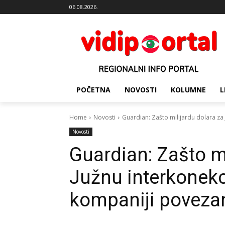
06.08.2026.
POČETNA
NOVOSTI
KOLUMNE
L
Home
Novosti
Guardian: Zašto milijardu dolara za 
Novosti
Guardian: Zašto mi
Južnu interkonekc
kompaniji poveza