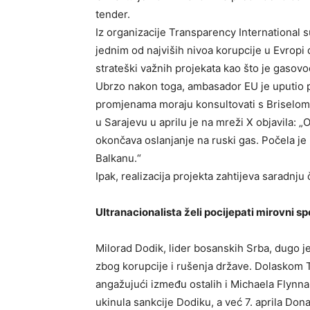
tender.
Iz organizacije Transparency International s
jednim od najviših nivoa korupcije u Evropi d
strateški važnih projekata kao što je gasovo
Ubrzo nakon toga, ambasador EU je uputio p
promjenama moraju konsultovati s Briselom
u Sarajevu u aprilu je na mreži X objavila: 
okončava oslanjanje na ruski gas. Počela j
Balkanu.“
Ipak, realizacija projekta zahtijeva saradnju
Ultranacionalista želi pocijepati mirovni 
Milorad Dodik, lider bosanskih Srba, dugo j
zbog korupcije i rušenja države. Dolaskom 
angažujući između ostalih i Michaela Flynn
ukinula sankcije Dodiku, a već 7. aprila Don