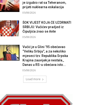
je izgubio rat sa Teheranom,
prijeti nuklearna eskalacija
05/08/2026
ŠOK VIJEST KOJA ĆE UZDRMATI
SRBIJU: Vučićev pradjed iz
Čipuljića zvao se Ante
05/08/2026
Vučić je u Glini ’95 obećavao
“Veliku Srbiju”, a za nekoliko
mjeseci tzv. Republika Srpska
Krajina zauvijek je nestala_
Danas u RS-u obećava isto...
05/08/2026
Load more