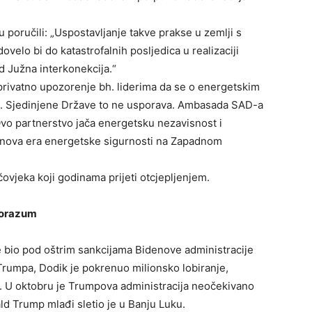
u poručili: „Uspostavljanje takve prakse u zemlji s
ovelo bi do katastrofalnih posljedica u realizaciji
d Južna interkonekcija.“
rivatno upozorenje bh. liderima da se o energetskim
. Sjedinjene Države to ne usporava. Ambasada SAD-a
„Ovo partnerstvo jača energetsku nezavisnost i
e nova era energetske sigurnosti na Zapadnom
 čovjeka koji godinama prijeti otcjepljenjem.
sporazum
e bio pod oštrim sankcijama Bidenove administracije
Trumpa, Dodik je pokrenuo milionsko lobiranje,
a. U oktobru je Trumpova administracija neočekivano
ald Trump mlađi sletio je u Banju Luku.