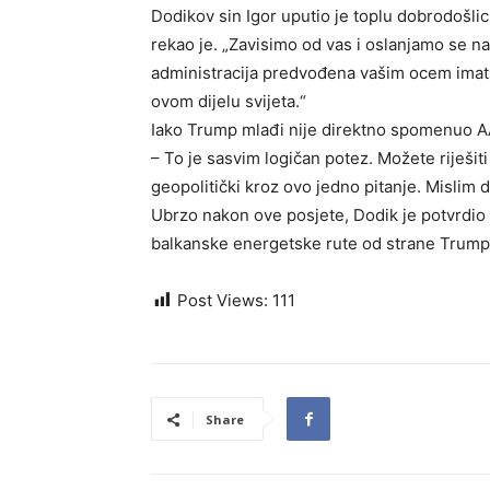
Dodikov sin Igor uputio je toplu dobrodošl
rekao je. „Zavisimo od vas i oslanjamo se na
administracija predvođena vašim ocem imat 
ovom dijelu svijeta.“
Iako Trump mlađi nije direktno spomenuo A
– To je sasvim logičan potez. Možete riješiti
geopolitički kroz ovo jedno pitanje. Mislim da
Ubrzo nakon ove posjete, Dodik je potvrdio 
balkanske energetske rute od strane Trumpo
Post Views:
111
Share