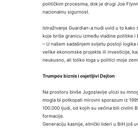
političkim procesima, dok je drugi Joe Flyn
nacionalnu sigurnost.
Istraživanje Guardian-a nudi uvid u to kak
koje briše granicu između vladine politike i 
– U našem sadašnjem svijetu postoji logika 
velike ekonomske projekte ili investicije, kaž
neukusno, ali toliko toga u politici moje ze
Trumpov biznis i osjetljivi Dejton
Na prostoru bivše Jugoslavije ulozi su mno
mogla bi potkopati mirovni sporazum iz 1995
100.000 ljudi, od kojih su većina bili civiln
formacije.
Generaciju kasnije, etnički lideri u BiH još 