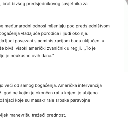
n, brat bivšeg predsjednikovog savjetnika za
o se međunarodni odnosi mijenjaju pod predsjedništvom
bogaćenja vladajuće porodice i ljudi oko nje.
da ljudi povezani s administracijom budu uključeni u
e bivši visoki američki zvaničnik u regiji. „To je
mlje je neukusno ovih dana.“
go veći od samog bogaćenja. Američka intervencija
. godine kojim je okončan rat u kojem je ubijeno
i Bošnjaci koje su masakrirale srpske paravojne
uvijek manevrišu tražeći prednost.