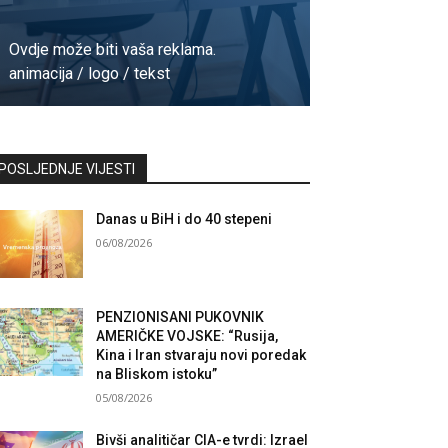
Ovdje može biti vaša reklama.
animacija / logo / tekst
Kontaktirajte nas
POSLJEDNJE VIJESTI
Danas u BiH i do 40 stepeni
06/08/2026
PENZIONISANI PUKOVNIK
AMERIČKE VOJSKE: “Rusija,
Kina i Iran stvaraju novi poredak
na Bliskom istoku”
05/08/2026
Bivši analitičar CIA-e tvrdi: Izrael