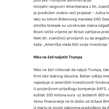
podršku Trumpove administracije.
Inicijalni razgovori Amerikanaca s bh. zvan
je predložen znatno veći projekat – Južna i
Iako su tokom Bidenovog mandata SAD želje
etničke blokade su uzrokovale stalna odgađ
Bosni ističe vrijeme jer Brisel zahtijeva p
Neki bh. zvaničnici procijenili su da angaž
kaže: „Američka vlada štiti svoje investicije.
Niko ne želi naljutiti Trumpa
Niko ne želi rizikovati da naljuti Trumpa, ča
firmi bez ikakvog iskustva. Bekan odbija ime
najavljuje iz američkih investicionih fondova
U povjerljivom prijedlogu kompanije AAFS, u
koštati 300 miliona eura uz dodatnih 900 mi
čemu finansiranje ne bi došlo od države BiH,
U martu je novim zakonima predviđeno da A