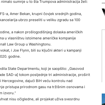
ma nimalo sumnje u to šta Trumpova administracija želi:
FS-a, Amer Bekan, krupni čovjek srednjih godina,
kancelarija ubrzo preseliti u veliku zgradu sa 100
odine, a nakon prošlogodišnjeg dolaska američkih
ona u vlasništvu istoimene američke kompanije
nnall Law Group u Washingtonu.
kat, i Joe Flynn, bili su ključni akteri u kampanji
020. godine.
ijedila State Departmentu, koji je saopštio: „Gasovod
lade SAD-a] tokom posljednje tri administracije, proširit
 i Hercegovine, dajući BiH veću kontrolu nad
je pristupa prirodnom gasu na tržišnim osnovama i
 izvoru.“
duhvat nisu očigledne, ali projekat uživa svesrdnu