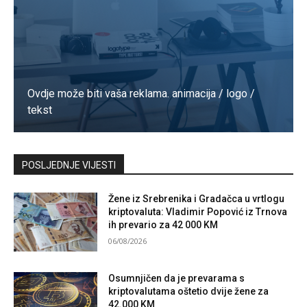
Ovdje može biti vaša reklama. animacija / logo /
tekst
Kontaktirajte nas
POSLJEDNJE VIJESTI
Žene iz Srebrenika i Gradačca u vrtlogu
kriptovaluta: Vladimir Popović iz Trnova
ih prevario za 42 000 KM
06/08/2026
Osumnjičen da je prevarama s
kriptovalutama oštetio dvije žene za
42.000 KM