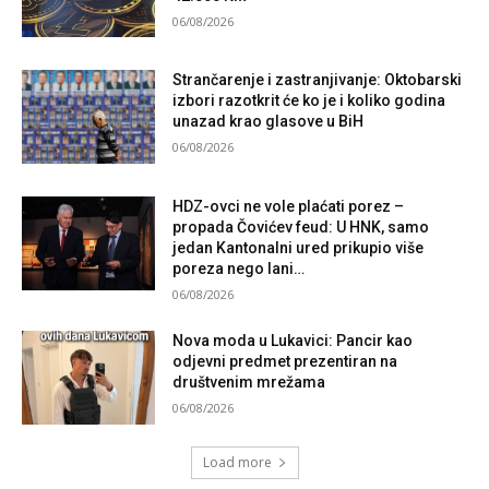
06/08/2026
Strančarenje i zastranjivanje: Oktobarski
izbori razotkrit će ko je i koliko godina
unazad krao glasove u BiH
06/08/2026
HDZ-ovci ne vole plaćati porez –
propada Čovićev feud: U HNK, samo
jedan Kantonalni ured prikupio više
poreza nego lani…
06/08/2026
Nova moda u Lukavici: Pancir kao
odjevni predmet prezentiran na
društvenim mrežama
06/08/2026
Load more