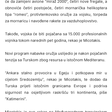
će da zamijeni avione “miraž 2000”, četiri nove fregate, a
obnoviće četiri postojeće, četiri mornarička helikoptera
tipa “romeo”, protivtenkovsko oružje za vojsku, torpeda
za mornaricu i navođene rakete za vazduhoplovstvo.
Takođe, vojska će biti pojačana sa 15.000 profesionalnih
vojnika tokom narednih pet godina, rekao je Micotakis.
Novi program nabavke oružja uslijedio je nakon pojačanih
tenzija sa Turskom zbog resursa u istočnom Mediteranu.
“Ankara stalno provocira u Egeju i potkopava mir u
cijelom Sredozemlju”, rekao je Micotakis, te dodao da
Turska prijeti istočnim granicama Evrope i podriva
sigurnost na osjetljivom raskršću tri kontinenta, piše
“Katimerini”.
Micotakis je ovo rekao na Međunarodnom trgovinskom