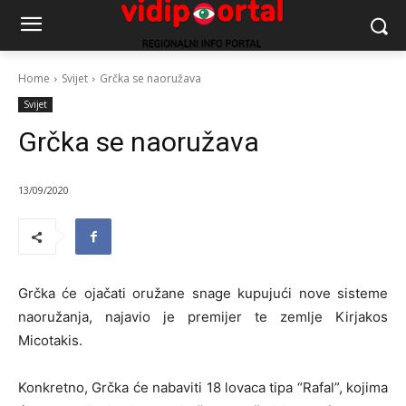
Home
Svijet
Grčka se naoružava
Svijet
Grčka se naoružava
13/09/2020
Grčka će ojačati oružane snage kupujući nove sisteme
naoružanja, najavio je premijer te zemlje Kirjakos
Micotakis.
Konkretno, Grčka će nabaviti 18 lovaca tipa “Rafal”, kojima