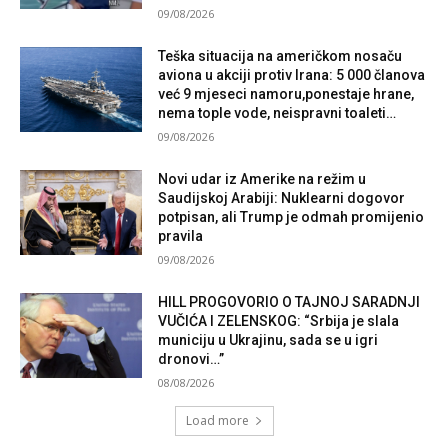
09/08/2026
Teška situacija na američkom nosaču
aviona u akciji protiv Irana: 5 000 članova
već 9 mjeseci namoru,ponestaje hrane,
nema tople vode, neispravni toaleti…
09/08/2026
Novi udar iz Amerike na režim u
Saudijskoj Arabiji: Nuklearni dogovor
potpisan, ali Trump je odmah promijenio
pravila
09/08/2026
HILL PROGOVORIO O TAJNOJ SARADNJI
VUČIĆA I ZELENSKOG: “Srbija je slala
municiju u Ukrajinu, sada se u igri
dronovi…”
08/08/2026
Load more