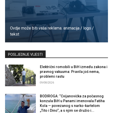
Ovdje može biti vaša reklama. animacija / logo /
tekst
Kontaktirajte nas
POSLJEDNJE VIJESTI
Električni romobili u BiH između zakona i
pravnog vakuuma: Pravila još nema,
problemi rastu
09/08/2026
BODIROGA: “Cvijanovićka za počasnog
konzula BiH u Panami imenovala Fatiha
Kola — povezanog s narko-kartelom
„Tito i Dino“, a s njim se družio i...