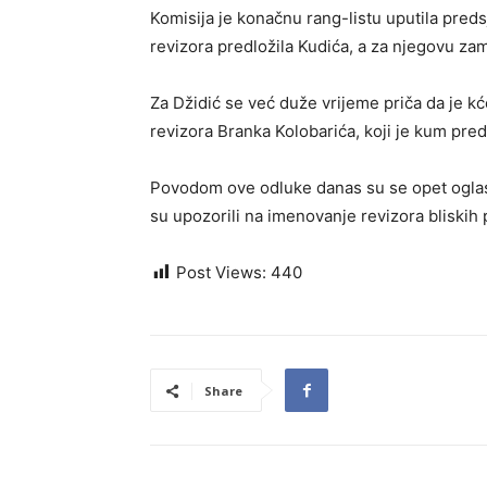
Komisija je konačnu rang-listu uputila predsj
revizora predložila Kudića, a za njegovu za
Za Džidić se već duže vrijeme priča da je 
revizora Branka Kolobarića, koji je kum pr
Povodom ove odluke danas su se opet oglasi
su upozorili na imenovanje revizora bliskih p
Post Views:
440
Share