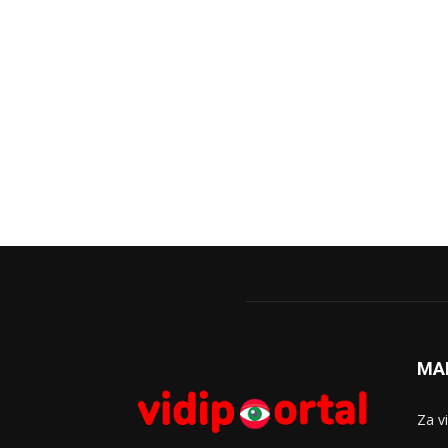
MA
Za v