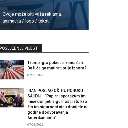
Ovdje može biti vaša reklama.
animacija / logo / tekst
Kontaktirajte nas
POSLJEDNJE VIJESTI
Trump igra poker, a Iranci šah:
Da li će ga matirati prije izbora?
07/08/2026
IRAN POSLAO OŠTRU PORUKU
SAUDIJI: “Papirni sporazum im
neće donijeti sigurnost, isto kao
što im sigurnost nisu donijele ni
godine dodvoravanja
Amerikancima”
07/08/2026