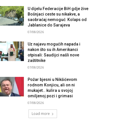
U dijelu Federacije BiH gdje žive
Bošnjaci ceste su nikakve, a
saobraćaj nemoguć: Kolaps od
Jablanice do Sarajeva
07/08/2026
Uz najavu mogućih napada i
nakon što su ih Amerikanci
otpisali: Saudijci našli nove
zaštitnike
07/08/2026
Požar bjesni u Nikšićevom
rodnom Konjicu, ali on ni
mukajet… kulira u svojoj
omiljenoj pozi i grimasi
07/08/2026
Load more