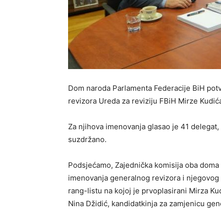
Dom naroda Parlamenta Federacije BiH potv
revizora Ureda za reviziju FBiH Mirze Kudić
Za njihova imenovanja glasao je 41 delegat, d
suzdržano.
Podsjećamo, Zajednička komisija oba doma
imenovanja generalnog revizora i njegovog z
rang-listu na kojoj je prvoplasirani Mirza K
Nina Džidić, kandidatkinja za zamjenicu gen