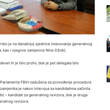
rdio je na današnjoj sjednice imenovanje generalnog
a, kao i njegove zamjenice Nine Džidić.
evet ih je bilo protiv, dok je pet delegata bilo
 Parlamenta FBiH zadužena za provođenje procedure
amjenika je nakon intervjua sa kandidatima sačinila
udić – kandidat za generalnog revizora, dok je druga
eralnog revizora.