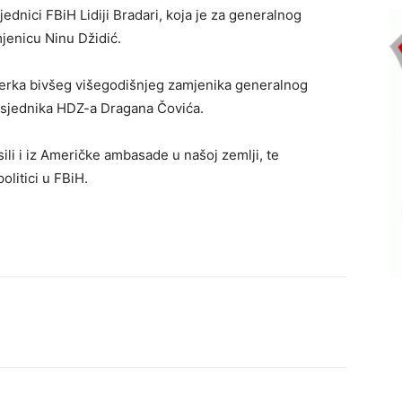
ednici FBiH Lidiji Bradari, koja je za generalnog
mjenicu Ninu Džidić.
kćerka bivšeg višegodišnjeg zamjenika generalnog
edsjednika HDZ-a Dragana Čovića.
li i iz Američke ambasade u našoj zemlji, te
olitici u FBiH.