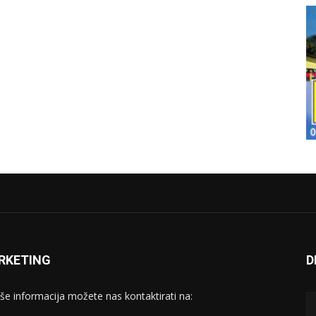
RKETING
D
iše informacija možete nas kontaktirati na: