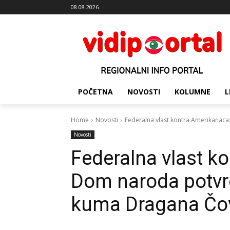
08.08.2026.
POČETNA
NOVOSTI
KOLUMNE
L
Home
Novosti
Federalna vlast kontra Amerikanac
Novosti
Federalna vlast k
Dom naroda potvr
kuma Dragana Čo