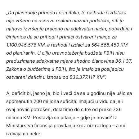
„Da planiranje prihoda i primitaka, te rashoda i izdataka
nije vršeno na osnovu realnih ulaznih podataka, niti je
njihovo izvršenje praćeno na adekvatan način, potvrđuje i
činjenica da su prihodi i primici ostvareni manje za
1.100.945.576 KM, a rashodi i izdaci za 564.568.459 KM
od planiranih. U cilju uravnoteženja budžeta FBiH nisu
preduzimane adekvatne mjere shodno članovima 36. i 37.
Zakona o budžetima u FBiH, što je imalo za posljedicu
ostvareni deficit u iznosu od 536.377.117 KM“.
A, deficit bi, jasno je, bio i veći da se u godinu nije ušlo sa
spomenutih 200 miliona suficita. Imajući u vidu da je i
ovaj novac potrošen, dolazimo do cifre od preko 736
miliona KM. Postavlja se pitanje – gdje je novac? Iz
Ministarstva finansija pravdanja kroz niz razloga – a mi
izdvajamo neke.