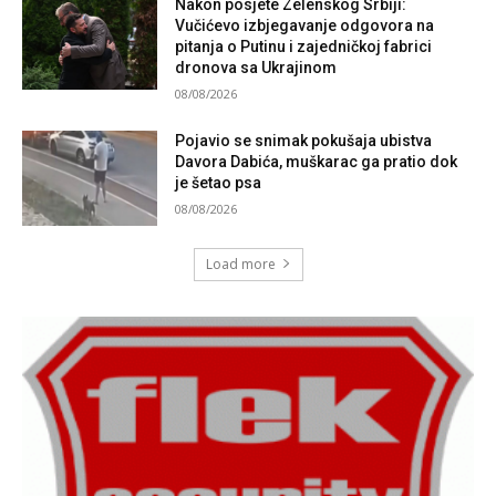
Nakon posjete Zelenskog Srbiji:
Vučićevo izbjegavanje odgovora na
pitanja o Putinu i zajedničkoj fabrici
dronova sa Ukrajinom
08/08/2026
Pojavio se snimak pokušaja ubistva
Davora Dabića, muškarac ga pratio dok
je šetao psa
08/08/2026
Load more