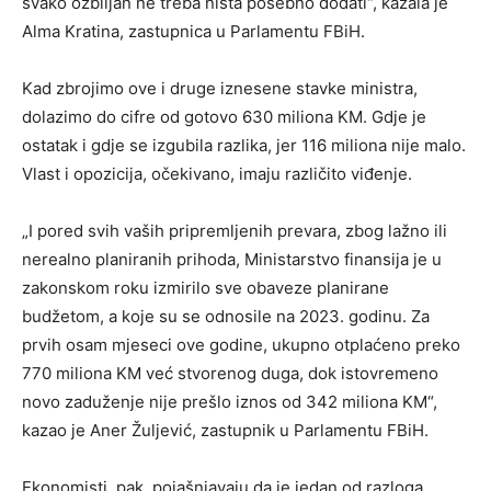
svako ozbiljan ne treba ništa posebno dodati“, kazala je
Alma Kratina, zastupnica u Parlamentu FBiH.
Kad zbrojimo ove i druge iznesene stavke ministra,
dolazimo do cifre od gotovo 630 miliona KM. Gdje je
ostatak i gdje se izgubila razlika, jer 116 miliona nije malo.
Vlast i opozicija, očekivano, imaju različito viđenje.
„I pored svih vaših pripremljenih prevara, zbog lažno ili
nerealno planiranih prihoda, Ministarstvo finansija je u
zakonskom roku izmirilo sve obaveze planirane
budžetom, a koje su se odnosile na 2023. godinu. Za
prvih osam mjeseci ove godine, ukupno otplaćeno preko
770 miliona KM već stvorenog duga, dok istovremeno
novo zaduženje nije prešlo iznos od 342 miliona KM“,
kazao je Aner Žuljević, zastupnik u Parlamentu FBiH.
Ekonomisti, pak, pojašnjavaju da je jedan od razloga