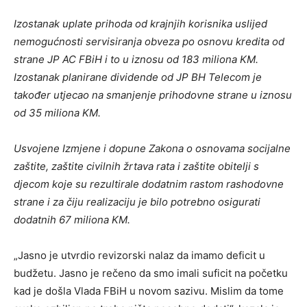
Izostanak uplate prihoda od krajnjih korisnika uslijed
nemogućnosti servisiranja obveza po osnovu kredita od
strane JP AC FBiH i to u iznosu od 183 miliona KM.
Izostanak planirane dividende od JP BH Telecom je
također utjecao na smanjenje prihodovne strane u iznosu
od 35 miliona KM.
Usvojene Izmjene i dopune Zakona o osnovama socijalne
zaštite, zaštite civilnih žrtava rata i zaštite obitelji s
djecom koje su rezultirale dodatnim rastom rashodovne
strane i za čiju realizaciju je bilo potrebno osigurati
dodatnih 67 miliona KM.
„Jasno je utvrdio revizorski nalaz da imamo deficit u
budžetu. Jasno je rečeno da smo imali suficit na početku
kad je došla Vlada FBiH u novom sazivu. Mislim da tome