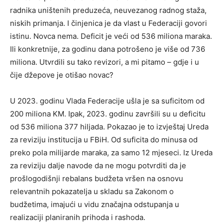
radnika uništenih preduzeća, neuvezanog radnog staža,
niskih primanja. I činjenica je da vlast u Federaciji govori
istinu. Novca nema. Deficit je veći od 536 miliona maraka.
Ili konkretnije, za godinu dana potrošeno je više od 736
miliona. Utvrdili su tako revizori, a mi pitamo – gdje i u
čije džepove je otišao novac?
U 2023. godinu Vlada Federacije ušla je sa suficitom od
200 miliona KM. Ipak, 2023. godinu završili su u deficitu
od 536 miliona 377 hiljada. Pokazao je to izvještaj Ureda
za reviziju institucija u FBiH. Od suficita do minusa od
preko pola milijarde maraka, za samo 12 mjeseci. Iz Ureda
za reviziju dalje navode da ne mogu potvrditi da je
prošlogodišnji rebalans budžeta vršen na osnovu
relevantnih pokazatelja u skladu sa Zakonom o
budžetima, imajući u vidu značajna odstupanja u
realizaciji planiranih prihoda i rashoda.