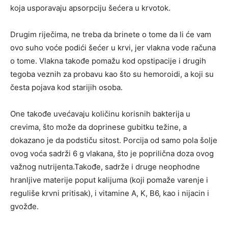
koja usporavaju apsorpciju šećera u krvotok.
Drugim riječima, ne treba da brinete o tome da li će vam
ovo suho voće podići šećer u krvi, jer vlakna vode računa
o tome. Vlakna takođe pomažu kod opstipacije i drugih
tegoba veznih za probavu kao što su hemoroidi, a koji su
česta pojava kod starijih osoba.
One takođe uvećavaju količinu korisnih bakterija u
crevima, što može da doprinese gubitku težine, a
dokazano je da podstiču sitost. Porcija od samo pola šolje
ovog voća sadrži 6 g vlakana, što je poprilična doza ovog
važnog nutrijenta.Takođe, sadrže i druge neophodne
hranljive materije poput kalijuma (koji pomaže varenje i
reguliše krvni pritisak), i vitamine A, K, B6, kao i nijacin i
gvožđe.