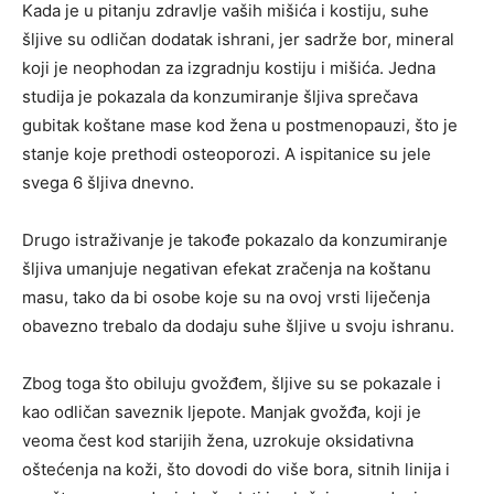
Kada je u pitanju zdravlje vaših mišića i kostiju, suhe
šljive su odličan dodatak ishrani, jer sadrže bor, mineral
koji je neophodan za izgradnju kostiju i mišića. Jedna
studija je pokazala da konzumiranje šljiva sprečava
gubitak koštane mase kod žena u postmenopauzi, što je
stanje koje prethodi osteoporozi. A ispitanice su jele
svega 6 šljiva dnevno.
Drugo istraživanje je takođe pokazalo da konzumiranje
šljiva umanjuje negativan efekat zračenja na koštanu
masu, tako da bi osobe koje su na ovoj vrsti liječenja
obavezno trebalo da dodaju suhe šljive u svoju ishranu.
Zbog toga što obiluju gvožđem, šljive su se pokazale i
kao odličan saveznik ljepote. Manjak gvožđa, koji je
veoma čest kod starijih žena, uzrokuje oksidativna
oštećenja na koži, što dovodi do više bora, sitnih linija i