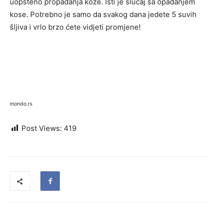
uopšteno propadanja kože. Isti je slučaj sa opadanjem
kose. Potrebno je samo da svakog dana jedete 5 suvih
šljiva i vrlo brzo ćete vidjeti promjene!
mondo.rs
Post Views:
419