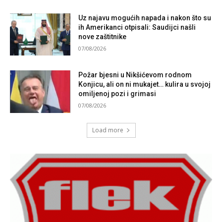
Uz najavu mogućih napada i nakon što su
ih Amerikanci otpisali: Saudijci našli
nove zaštitnike
07/08/2026
Požar bjesni u Nikšićevom rodnom
Konjicu, ali on ni mukajet… kulira u svojoj
omiljenoj pozi i grimasi
07/08/2026
Load more