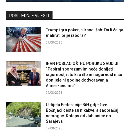
Kontaktirajte nas
POSLJEDNJE VIJESTI
Trump igra poker, a Iranci šah: Da li će ga
matirati prije izbora?
07/08/2026
IRAN POSLAO OŠTRU PORUKU SAUDIJI:
“Papirni sporazum im neće donijeti
sigurnost, isto kao što im sigurnost nisu
donijele ni godine dodvoravanja
Amerikancima”
07/08/2026
U dijelu Federacije BiH gdje žive
Bošnjaci ceste su nikakve, a saobraćaj
nemoguć: Kolaps od Jablanice do
Sarajeva
07/08/2026