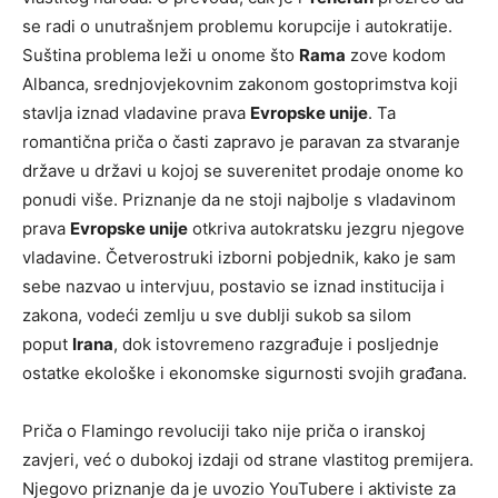
se radi o unutrašnjem problemu korupcije i autokratije.
Suština problema leži u onome što
Rama
zove kodom
Albanca, srednjovjekovnim zakonom gostoprimstva koji
stavlja iznad vladavine prava
Evropske unije
. Ta
romantična priča o časti zapravo je paravan za stvaranje
države u državi u kojoj se suverenitet prodaje onome ko
ponudi više. Priznanje da ne stoji najbolje s vladavinom
prava
Evropske unije
otkriva autokratsku jezgru njegove
vladavine. Četverostruki izborni pobjednik, kako je sam
sebe nazvao u intervjuu, postavio se iznad institucija i
zakona, vodeći zemlju u sve dublji sukob sa silom
poput
Irana
, dok istovremeno razgrađuje i posljednje
ostatke ekološke i ekonomske sigurnosti svojih građana.
Priča o Flamingo revoluciji tako nije priča o iranskoj
zavjeri, već o dubokoj izdaji od strane vlastitog premijera.
Njegovo priznanje da je uvozio YouTubere i aktiviste za