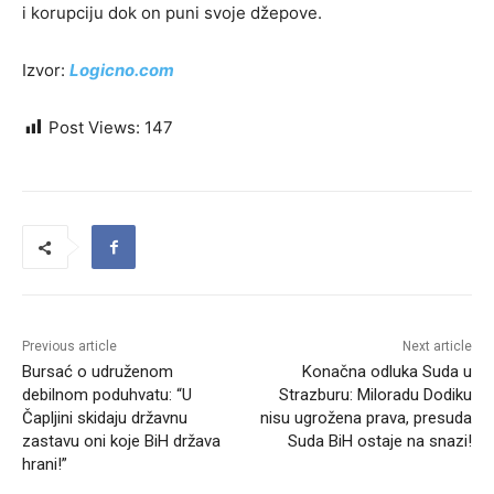
i korupciju dok on puni svoje džepove.
Izvor:
Logicno.com
Post Views:
147
Previous article
Next article
Bursać o udruženom
Konačna odluka Suda u
debilnom poduhvatu: “U
Strazburu: Miloradu Dodiku
Čapljini skidaju državnu
nisu ugrožena prava, presuda
zastavu oni koje BiH država
Suda BiH ostaje na snazi!
hrani!”