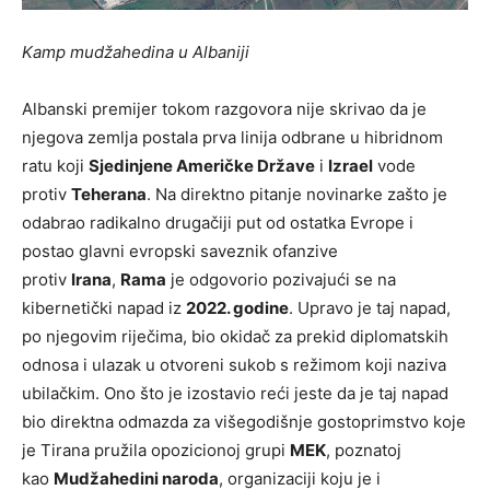
Kamp mudžahedina u Albaniji
Albanski premijer tokom razgovora nije skrivao da je
njegova zemlja postala prva linija odbrane u hibridnom
ratu koji
Sjedinjene Američke Države
i
Izrael
vode
protiv
Teherana
. Na direktno pitanje novinarke zašto je
odabrao radikalno drugačiji put od ostatka Evrope i
postao glavni evropski saveznik ofanzive
protiv
Irana
,
Rama
je odgovorio pozivajući se na
kibernetički napad iz
2022. godine
. Upravo je taj napad,
po njegovim riječima, bio okidač za prekid diplomatskih
odnosa i ulazak u otvoreni sukob s režimom koji naziva
ubilačkim. Ono što je izostavio reći jeste da je taj napad
bio direktna odmazda za višegodišnje gostoprimstvo koje
je Tirana pružila opozicionoj grupi
MEK
, poznatoj
kao
Mudžahedini naroda
, organizaciji koju je i