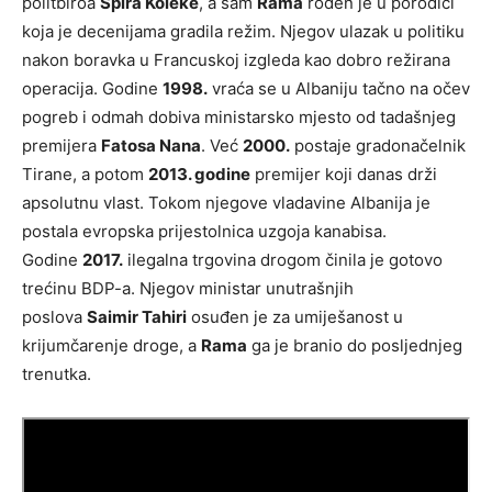
politbiroa
Spira Koleke
, a sam
Rama
rođen je u porodici
koja je decenijama gradila režim. Njegov ulazak u politiku
nakon boravka u Francuskoj izgleda kao dobro režirana
operacija. Godine
1998.
vraća se u Albaniju tačno na očev
pogreb i odmah dobiva ministarsko mjesto od tadašnjeg
premijera
Fatosa Nana
. Već
2000.
postaje gradonačelnik
Tirane, a potom
2013. godine
premijer koji danas drži
apsolutnu vlast. Tokom njegove vladavine Albanija je
postala evropska prijestolnica uzgoja kanabisa.
Godine
2017.
ilegalna trgovina drogom činila je gotovo
trećinu BDP-a. Njegov ministar unutrašnjih
poslova
Saimir Tahiri
osuđen je za umiješanost u
krijumčarenje droge, a
Rama
ga je branio do posljednjeg
trenutka.