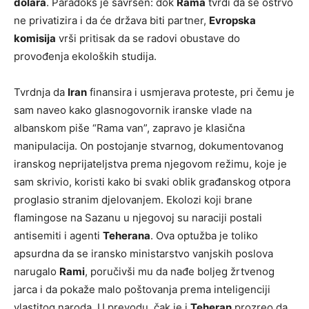
dolara
. Paradoks je savršen: dok
Rama
tvrdi da se ostrvo
ne privatizira i da će država biti partner,
Evropska
komisija
vrši pritisak da se radovi obustave do
provođenja ekoloških studija.
Tvrdnja da
Iran
finansira i usmjerava proteste, pri čemu je
sam naveo kako glasnogovornik iranske vlade na
albanskom piše “Rama van”, zapravo je klasična
manipulacija. On postojanje stvarnog, dokumentovanog
iranskog neprijateljstva prema njegovom režimu, koje je
sam skrivio, koristi kako bi svaki oblik građanskog otpora
proglasio stranim djelovanjem. Ekolozi koji brane
flamingose na Sazanu u njegovoj su naraciji postali
antisemiti i agenti
Teherana
. Ova optužba je toliko
apsurdna da se iransko ministarstvo vanjskih poslova
narugalo
Rami
, poručivši mu da nađe boljeg žrtvenog
jarca i da pokaže malo poštovanja prema inteligenciji
vlastitog naroda. U prevodu, čak je i
Teheran
prozreo da