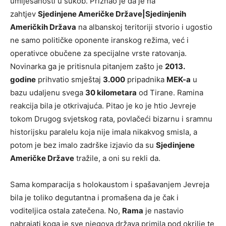
umiješanosti u sukob. Priznao je da je na
zahtjev
Sjedinjene Američke Države|Sjedinjenih
Američkih Država
na albanskoj teritoriji stvorio i ugostio
ne samo političke oponente iranskog režima, već i
operativce obučene za specijalne vrste ratovanja.
Novinarka ga je pritisnula pitanjem zašto je
2013.
godine
prihvatio smještaj
3.000
pripadnika
MEK-a
u
bazu udaljenu svega
30 kilometara
od Tirane. Ramina
reakcija bila je otkrivajuća. Pitao je ko je htio Jevreje
tokom Drugog svjetskog rata, povlačeći bizarnu i sramnu
historijsku paralelu koja nije imala nikakvog smisla, a
potom je bez imalo zadrške izjavio da su
Sjedinjene
Američke Države
tražile, a oni su rekli da.
Sama komparacija s holokaustom i spašavanjem Jevreja
bila je toliko degutantna i promašena da je čak i
voditeljica ostala zatečena. No,
Rama
je nastavio
nabrajati koga je sve njegova država primila pod okrilje te