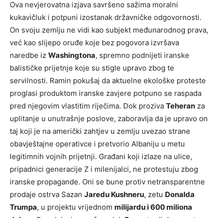
Ova nevjerovatna izjava savršeno sažima moralni
kukavičluk i potpuni izostanak državničke odgovornosti.
On svoju zemlju ne vidi kao subjekt međunarodnog prava,
već kao slijepo oruđe koje bez pogovora izvršava
naredbe iz
Washingtona
, spremno podnijeti iranske
balističke prijetnje koje su stigle upravo zbog te
servilnosti. Ramin pokušaj da aktuelne ekološke proteste
proglasi produktom iranske zavjere potpuno se raspada
pred njegovim vlastitim riječima. Dok proziva
Teheran
za
uplitanje u unutrašnje poslove, zaboravlja da je upravo on
taj koji je na američki zahtjev u zemlju uvezao strane
obavještajne operativce i pretvorio Albaniju u metu
legitimnih vojnih prijetnji. Građani koji izlaze na ulice,
pripadnici generacije Z i milenijalci, ne protestuju zbog
iranske propagande. Oni se bune protiv netransparentne
prodaje ostrva Sazan
Jaredu Kushneru
, zetu
Donalda
Trumpa
, u projektu vrijednom
milijardu i 600 miliona