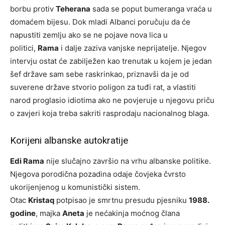
borbu protiv
Teherana
sada se poput bumeranga vraća u
domaćem bijesu. Dok mladi Albanci poručuju da će
napustiti zemlju ako se ne pojave nova lica u
politici,
Rama
i dalje zaziva vanjske neprijatelje. Njegov
intervju ostat će zabilježen kao trenutak u kojem je jedan
šef države sam sebe raskrinkao, priznavši da je od
suverene države stvorio poligon za tuđi rat, a vlastiti
narod proglasio idiotima ako ne povjeruje u njegovu priču
o zavjeri koja treba sakriti rasprodaju nacionalnog blaga.
Korijeni albanske autokratije
Edi Rama
nije slučajno završio na vrhu albanske politike.
Njegova porodična pozadina odaje čovjeka čvrsto
ukorijenjenog u komunistički sistem.
Otac
Kristaq
potpisao je smrtnu presudu pjesniku
1988.
godine
, majka
Aneta
je nećakinja moćnog člana