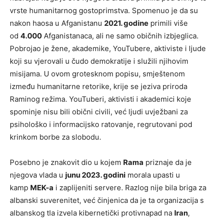
vrste humanitarnog gostoprimstva. Spomenuo je da su
nakon haosa u Afganistanu
2021. godine
primili više
od
4.000
Afganistanaca, ali ne samo običnih izbjeglica.
Pobrojao je žene, akademike, YouTubere, aktiviste i ljude
koji su vjerovali u čudo demokratije i služili njihovim
misijama. U ovom grotesknom popisu, smještenom
između humanitarne retorike, krije se jeziva priroda
Raminog režima. YouTuberi, aktivisti i akademici koje
spominje nisu bili obični civili, već ljudi uvježbani za
psihološko i informacijsko ratovanje, regrutovani pod
krinkom borbe za slobodu.
Posebno je znakovit dio u kojem
Rama
priznaje da je
njegova vlada u
junu 2023. godini
morala upasti u
kamp
MEK-a
i zaplijeniti servere. Razlog nije bila briga za
albanski suverenitet, već činjenica da je ta organizacija s
albanskog tla izvela kibernetički protivnapad na
Iran
,