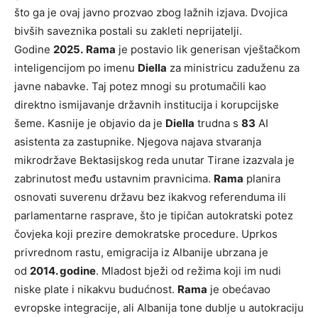
što ga je ovaj javno prozvao zbog lažnih izjava. Dvojica
bivših saveznika postali su zakleti neprijatelji.
Godine
2025.
Rama
je postavio lik generisan vještačkom
inteligencijom po imenu
Diella
za ministricu zaduženu za
javne nabavke. Taj potez mnogi su protumačili kao
direktno ismijavanje državnih institucija i korupcijske
šeme. Kasnije je objavio da je
Diella
trudna s
83
AI
asistenta za zastupnike. Njegova najava stvaranja
mikrodržave Bektasijskog reda unutar Tirane izazvala je
zabrinutost među ustavnim pravnicima.
Rama
planira
osnovati suverenu državu bez ikakvog referenduma ili
parlamentarne rasprave, što je tipičan autokratski potez
čovjeka koji prezire demokratske procedure. Uprkos
privrednom rastu, emigracija iz Albanije ubrzana je
od
2014. godine
. Mladost bježi od režima koji im nudi
niske plate i nikakvu budućnost.
Rama
je obećavao
evropske integracije, ali Albanija tone dublje u autokraciju