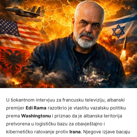
U šokantnom intervjuu za francusku televiziju, albanski
premijer
Edi Rama
razotkrio je vlastitu vazalsku politiku
prema
Washingtonu
i priznao da je albanska teritorija
pretvorena u logističku bazu za obavještajno i
kibernetičko ratovanje protiv
Irana
. Njegove izjave bacaju