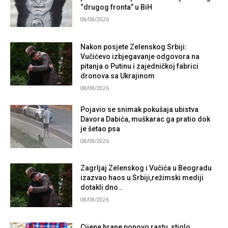
“drugog fronta” u BiH
08/08/2026
Nakon posjete Zelenskog Srbiji:
Vučićevo izbjegavanje odgovora na
pitanja o Putinu i zajedničkoj fabrici
dronova sa Ukrajinom
08/08/2026
Pojavio se snimak pokušaja ubistva
Davora Dabića, muškarac ga pratio dok
je šetao psa
08/08/2026
Zagrljaj Zelenskog i Vučića u Beogradu
izazvao haos u Srbiji,režimski mediji
dotakli dno…
08/08/2026
Cijene hrane ponovo rastu, stiglo