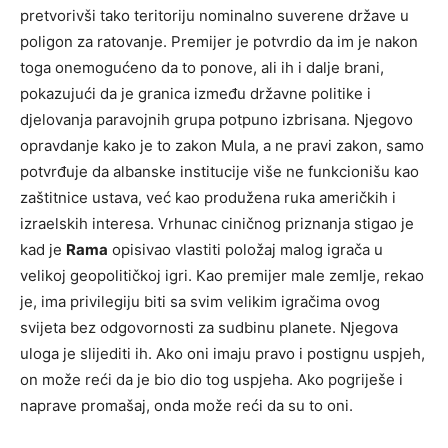
pretvorivši tako teritoriju nominalno suverene države u
poligon za ratovanje. Premijer je potvrdio da im je nakon
toga onemogućeno da to ponove, ali ih i dalje brani,
pokazujući da je granica između državne politike i
djelovanja paravojnih grupa potpuno izbrisana. Njegovo
opravdanje kako je to zakon Mula, a ne pravi zakon, samo
potvrđuje da albanske institucije više ne funkcionišu kao
zaštitnice ustava, već kao produžena ruka američkih i
izraelskih interesa. Vrhunac ciničnog priznanja stigao je
kad je
Rama
opisivao vlastiti položaj malog igrača u
velikoj geopolitičkoj igri. Kao premijer male zemlje, rekao
je, ima privilegiju biti sa svim velikim igračima ovog
svijeta bez odgovornosti za sudbinu planete. Njegova
uloga je slijediti ih. Ako oni imaju pravo i postignu uspjeh,
on može reći da je bio dio tog uspjeha. Ako pogriješe i
naprave promašaj, onda može reći da su to oni.